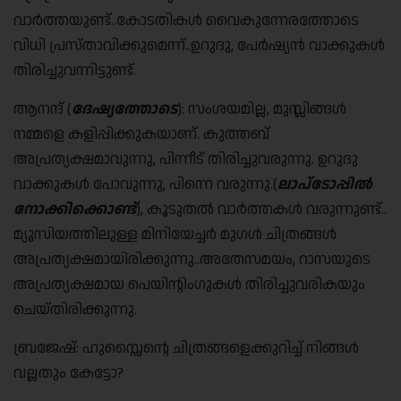
വാർത്തയുണ്ട്..കോടതികൾ വൈകുന്നേരത്തോടെ
വിധി പ്രസ്താവിക്കുമെന്ന്..ഉറുദു, പേർഷ്യൻ വാക്കുകൾ
തിരിച്ചുവന്നിട്ടുണ്ട്.
ആനന്ദ് (
ദേഷ്യത്തോടെ
): സംശയമില്ല, മുസ്ലിങ്ങൾ
നമ്മളെ കളിപ്പിക്കുകയാണ്. കുത്തബ്
അപ്രത്യക്ഷമാവുന്നു, പിന്നീട് തിരിച്ചുവരുന്നു. ഉറുദു
വാക്കുകൾ പോവുന്നു, പിന്നെ വരുന്നു.(
ലാപ്ടോപ്പിൽ
നോക്കിക്കൊണ്ട്
), കൂടുതൽ വാർത്തകൾ വരുന്നുണ്ട്..
മ്യൂസിയത്തിലുള്ള മിനിയേച്ചർ മുഗൾ ചിത്രങ്ങൾ
അപ്രത്യക്ഷമായിരിക്കുന്നു..അതേസമയം, റാസയുടെ
അപ്രത്യക്ഷമായ പെയിന്റിംഗുകൾ തിരിച്ചുവരികയും
ചെയ്തിരിക്കുന്നു.
ബ്രജേഷ്: ഹുസ്സൈന്റെ ചിത്രങ്ങളെക്കുറിച്ച് നിങ്ങൾ
വല്ലതും കേട്ടോ?