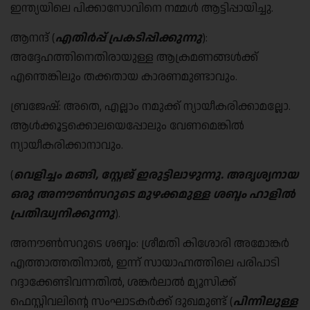
ഇന്ത്യയിലെ പിക്കാസോവിനെ നമ്മൾ ആട്ടിപ്പായിച്ചു.
ആനന്ദ് (
എതിർപ്പ് പ്രകടിപ്പിക്കുന്നു
):
അദ്ദേഹത്തിനെതിരായുള്ള ആക്രമണങ്ങൾക്ക്
എന്തെങ്കിലും തക്കതായ കാരണമുണ്ടാവും.
ബ്രജേഷ്: അതെ, എല്ലാം നമുക്ക് ന്യായീകരിക്കാമല്ലോ.
ആൾക്കൂട്ടക്കൊലയെപ്പോലും വേണമെങ്കിൽ
ന്യായീകരിക്കാനാവും.
(
വെളിച്ചം മങ്ങി
,
സ്റ്റേജ് ഇരുട്ടിലാഴുന്നു
.
അദൃശ്യനായ
ഒരു അനൗൺസറുടെ മുഴക്കമുള്ള ശബ്ദം ഹാളിൽ
പ്രതിദ്ധ്വനിക്കുന്നു
).
അനൗൺസറുടെ ശബ്ദം: ശ്രീമതി കിശോരി അമോങ്കർ
എത്താത്തതിനാൽ, ഇന്ന് സായാഹ്നത്തിലെ പരിപാടി
റദ്ദാക്കേണ്ടിവന്നതിൽ, ശങ്കർലാൽ മ്യൂസിക്ക്
ഫെസ്റ്റിവലിന്റെ സംഘാടകർക്ക് ദുഖമുണ്ട് (
പിന്നിലുള്ള