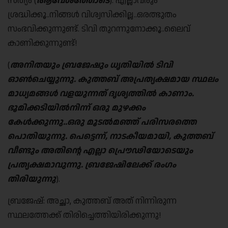
സത്യം (
ആവേശത്തോടെ
): എല്ലാവരും
ശ്രദ്ധിക്കൂ..നിങ്ങൾ വിശ്വസിക്കില്ല..ഒരത്ഭുതം
സംഭവിക്കുന്നുണ്ട്. ടിവി തുറന്നുനോക്കൂ..ലൈവ്
കാണിക്കുന്നുണ്ട്!
(
അനിതയും ബ്രജേഷും
ധൃതിയിൽ ടിവി
ഓൺ‌ചെയ്യുന്നു.
കുത്തബ് അപ്രത്യക്ഷമായ സ്ഥലം
മാധ്യമങ്ങൾ വളയുന്നത് ദൃശ്യത്തിൽ കാണാം
.
ഭൂമിക്കടിയിൽനിന്ന് ഒരു മുഴക്കം
കേൾക്കുന്നു
..
ഒരു മൂടൽമഞ്ഞ്
പരിസരത്തെ
പൊതിയുന്നു
.
പെട്ടെന്ന്
,
നാടകീയമായി
,
കുത്തബ്
വീണ്ടും അതിന്റെ എല്ലാ പ്രൌഢിയോടെയും
പ്രത്യക്ഷമാവുന്നു
.
ബ്രജേഷിലേക്ക് രംഗം
തിരിയുന്നു
).
ബ്രജേഷ്: അച്ഛാ, കുത്തബ് അത് നിന്നിരുന്ന
സ്ഥലത്തേക്ക് തിരിച്ചെത്തിയിരിക്കുന്നു!