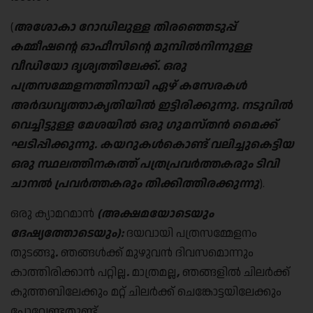
(
അശോകാ റോഡിലുള്ള തിരഞ്ഞെടുപ്പ്
കമ്മീഷന്റെ ഓഫീസിന്റെ മുമ്പിൽനിന്നുള്ള
വീഡിയോ ദൃശ്യത്തിലേക്ക്
.
ഒരു
പത്രസമ്മേളനത്തിനായി ഏഴ് കസേരകൾ
അർദ്ധവൃത്താകൃതിയിൽ ഇട്ടിരിക്കുന്നു
.
നടുവിൽ
വെച്ചിട്ടുള്ള മേശയിൽ ഒരു ഗുമസ്തൻ മൈക്ക്
ഘടിപ്പിക്കുന്നു
.
കയറുകൾകൊണ്ട് വലിച്ചുകെട്ടിയ
ഒരു സ്ഥലത്തിനകത്ത് പത്രപ്രവർത്തകരും ടിവി
ചാനൽ
പ്രവർത്തകരും തിക്കിത്തിരക്കുന്നു
).
ഒരു ക്യാമറമാൻ
(
അക്ഷമയോടെയും
ദേഷ്യത്തോടെയും
):
ദയവായി പത്രസമ്മേളനം
തുടങ്ങൂ
.
ഞങ്ങൾക്ക് മുഴുവൻ ദിവസമൊന്നും
കാത്തിരിക്കാൻ പറ്റില്ല
.
മാത്രമല്ല
,
ഞങ്ങളിൽ ചിലർക്ക്
കുത്തബിലേക്കും മറ്റ് ചിലർക്ക് ചെങ്കോട്ടയിലേക്കും
പോവേണ്ടതുണ്ട്
.