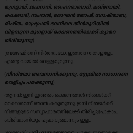
മുഗളായ്
,
ജഫറാനി
,
ഹൈദരാബാദി
,
ലഖ്നോയി
,
കക്കോരി
,
സംഭാൽ
,
രോഘൻ ജോഷ്
,
ഗോഷ്താബ
,
രി
ഷ്ത.. രാഷ്ട്രപതി ഭവനിലെ തീൻ‌മുറിയിൽ
വിളമ്പുന്ന മുഗളായ് ഭക്ഷണത്തിലേക്ക് ക്യാമറ
തിരിയുന്നു
)
ബ്രജേഷ്: ഒന്ന് നിർത്താമോ, ഇങ്ങനെ കൊല്ലല്ലേ..
എന്റെ വായിൽ വെള്ളമൂറുന്നു.
(
വീഡിയോ അവസാനിക്കുന്നു
.
സ്റ്റേജിൽ സാധാരണ
വെളിച്ചം പരക്കുന്നു
).
ആനന്ദ്: ഇനി ഇത്തരം ഭക്ഷണങ്ങൾ നിങ്ങൾക്ക്
മറക്കാമെന്ന് ഞാൻ കരുതുന്നു. ഇനി നിങ്ങൾക്ക്
നിങ്ങളുടെ സസ്യാഹാരത്തിലേക്ക് തിരിച്ചുപോകാം..
ബിരിയാണിയും പുലാവുമൊന്നും ഇല്ല..