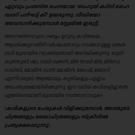
ഏറ്റവും പ്രശസ്ത രചനയായ ‘ബഹുത് കഠിന് ഹൈ
ഡഗറ്‌ പന്ഘട്ട് കീ’ ഉയരുന്നു. വീഡിയോ
അവസാനിക്കുമ്പോൾ സ്റ്റേജിൽ ഇരുട്ട്
).
അനൗൺസറുടെ ശബ്ദം: ഉറുദു കവിതയെ
ആദരിക്കുന്നതിന് വർഷം‌തോറും നടക്കാറുള്ള ശങ്കർ-
ശാദ് മുശായിര റദ്ദാക്കിയതായി അറിയിക്കുന്നു. ഖുലി
കുത്തുബ് ഷാ, വാലി ദക്കനി, മിർ താഖി മിർ, മിർസാ
ഗാലിബ്, മോമിൻ ഖാൻ മോമിൻ, ജോഷ്, മജാസ്
എന്നിവരുടെ ആത്മാവും കൃതികളും എല്ലാം
അപ്രത്യക്ഷമായിരിക്കുന്നു. ഈ വലിയ കവികളില്ലാതെ
എങ്ങിനെയാണ് മുശായിര നടത്താനാവുക?
(
കവികളുടെ പേരുകൾ വിളിക്കുമ്പോൾ, അവരുടെ
ചിത്രങ്ങളും രേഖാചിത്രങ്ങളും സ്ക്രീനിൽ
പ്രത്യക്ഷപ്പെടുന്നു
).