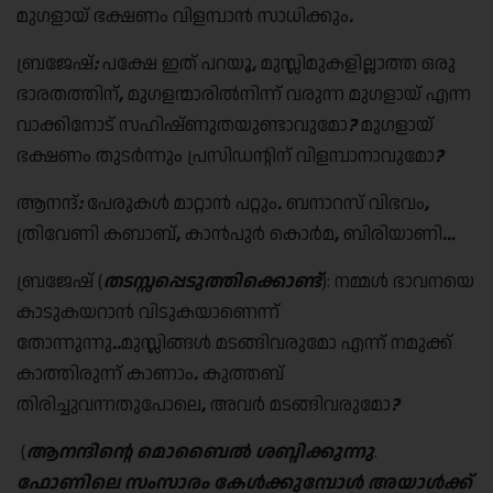
മുഗളായ് ഭക്ഷണം വിളമ്പാൻ സാധിക്കും
.
ബ്രജേഷ്
:
പക്ഷേ ഇത് പറയൂ
,
മുസ്ലിമുകളില്ലാത്ത ഒരു
ഭാരതത്തിന്
,
മുഗളന്മാരിൽനിന്ന് വരുന്ന മുഗളായ് എന്ന
വാക്കിനോട് സഹിഷ്ണുതയുണ്ടാവുമോ
?
മുഗളായ്
ഭക്ഷണം തുടർന്നും പ്രസിഡന്റിന് വിളമ്പാനാവുമോ
?
ആനന്ദ്
:
പേരുകൾ മാറ്റാൻ പറ്റും
.
ബനാറസ് വിഭവം
,
ത്രിവേണി കബാബ്
,
കാൻപുർ കൊർമ
,
ബിരിയാണി
…
ബ്രജേഷ് (
തടസ്സപ്പെടുത്തിക്കൊണ്ട്
): നമ്മൾ ഭാവനയെ
കാടുകയറാൻ വിടുകയാണെന്ന്
തോന്നുന്നു
..
മുസ്ലിങ്ങൾ മടങ്ങിവരുമോ എന്ന് നമുക്ക്
കാത്തിരുന്ന് കാണാം
.
കുത്തബ്
തിരിച്ചുവന്നതുപോലെ
,
അവർ മടങ്ങിവരുമോ
?
(
ആനന്ദിന്റെ മൊബൈൽ ശബ്ദിക്കുന്നു
.
ഫോണിലെ സംസാരം കേൾക്കുമ്പോൾ അയാൾക്ക്