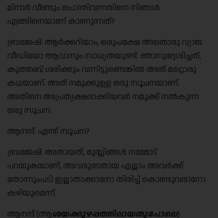
മിനാർ വീണ്ടും പൊന്തിവന്നതിനെ നിങ്ങൾ
എങ്ങിനെയാണ് കാണുന്നത്?
ബ്രജേഷ്: ആർക്കറിയാം, ഒരുപക്ഷേ അതൊരു വ്യാജ
വീഡിയോ ആവാനും സാധ്യതയുണ്ട്. ഞാനുദ്ദേശിച്ചത്,
കുത്തബ് ശരിക്കും വന്നിട്ടുണ്ടെങ്കിൽ അത് മറ്റൊരു
കഥയാണ്. അത് നമുക്കുള്ള ഒരു സൂചനയാണ്.
അതിനെ അപ്രത്യക്ഷരാക്കിയവർ നമുക്ക് നൽകുന്ന
ഒരു സൂചന.
ആനന്ദ്: എന്ത് സൂചന?
ബ്രജേഷ്: അതായത്, മുസ്ലിങ്ങൾ നമ്മോട്
പറയുകയാണ്, അവരുടേതായ എല്ലാം അവർക്ക്
തോന്നും‌പടി ഇല്ലാതാക്കാനോ തിരിച്ച് കൊണ്ടുവരാനോ
കഴിയുമെന്ന്.
ആനന്ദ് (ആ
ശയക്കുഴപ്പത്തിലായതുപോലെ
):