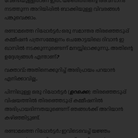
വേണ്ടിയുള്ളതാണ് ഇത്
.
യജ്ഞത്തിന്റെ അവസാനം
നടത്തുന്ന അറിയിപ്പിൽ ബാക്കിയുള്ള വിവരങ്ങൾ
പങ്കുവെക്കാം.
രണ്ടാമത്തെ റിപ്പോർട്ടർ
:
ഒരു സമാന്തര തിരഞ്ഞെടുപ്പ്
കമ്മീഷൻ പത്രസമ്മേളനം ചെങ്കോട്ടയിലെ ദിവാൻ ഇ
ഖാസിൽ നടക്കുന്നുണ്ടെന്ന് മനസ്സിലാക്കുന്നു
.
അതിന്റെ
ഉദ്ദേശ്യങ്ങൾ എന്താണ്
?
വക്താവ്
:
അതിനെക്കുറിച്ച് അഭിപ്രായം പറയാൻ
എനിക്കാവില്ല
.
പിന്നിലുള്ള ഒരു റിപ്പോർട്ടർ (
ഉറക്കെ
): തിരഞ്ഞെടുപ്പ്
വിഷയത്തിൽ തിരഞ്ഞെടുപ്പ് കമ്മീഷനിൽ
അഭിപ്രായഭിന്നതയുണ്ടെന്ന് ഞങ്ങൾക്ക് അറിയാൻ
കഴിഞ്ഞിട്ടുണ്ട്.
രണ്ടാമത്തെ റിപ്പോർട്ടർ
:
ഇവിടെവെച്ച് യജ്ഞം