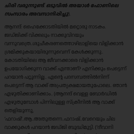
ചിരി വരുന്നുണ്ട്
.
ഒടുവിൽ അയാൾ ഫോണിലെ
സംസാരം അവസാനിപ്പിച്ചു
).
ആനന്ദ്: ഹൈക്കോടതിയിൽ മറ്റൊരു നാടകം.
ജഡ്ജിക്ക് വിക്കലും നാക്കുവിറയും
വന്നുവത്രെ..ശുചീകരണത്തൊഴിലാളിയെ വിളിക്കാൻ
ശ്രമിക്കുകയായിരുന്നുവെന്ന് കേൾക്കുന്നു..
കോടതിയിലെ ആ ജീവനക്കാരെ വിളിക്കാൻ
ഉപയോഗിക്കുന്ന വാക്ക് എന്താണ്? എനിക്കും പെട്ടെന്ന്
പറയാൻ പറ്റുന്നില്ല.. എന്റെ പദസമ്പത്തിൽനിന്ന്
പെട്ടെന്ന് ആ വാക്ക് അപ്രത്യക്ഷമായതുപോലെ.. ഞാൻ
എഴുതിക്കാണിക്കാം.. (ആനന്ദ് വെള്ള ബോർഡിൽ
എഴുതുമ്പോൾ പിന്നിലുള്ള സ്ക്രീനിൽ ആ വാക്ക്
തെളിയുന്നു,
‘ഫറാഷ്’..ആ..അതുതന്നെ..ഫറാഷ്..വേറെയും ചില
വാക്കുകൾ പറയാൻ ജഡ്ജി ബുദ്ധിമുട്ടി. (‘ദീവാനി