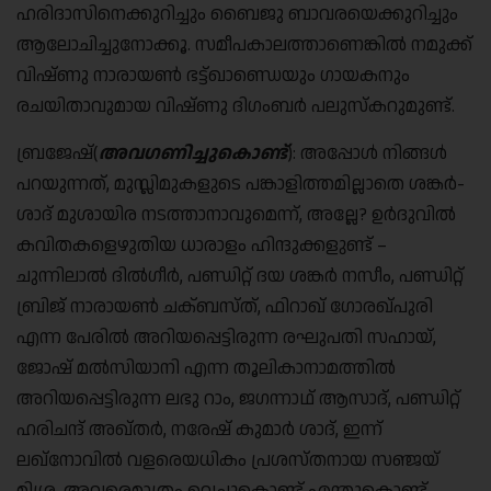
ഹരിദാസിനെക്കുറിച്ചും ബൈജു ബാവരയെക്കുറിച്ചും
ആലോചിച്ചുനോക്കൂ. സമീപകാലത്താണെങ്കിൽ നമുക്ക്
വിഷ്ണു നാരായൺ ഭട്ട്ഖാണ്ഡെയും ഗായകനും
രചയിതാവുമായ വിഷ്ണു ദിഗംബർ പലുസ്കറുമുണ്ട്.
ബ്രജേഷ്(
അവഗണിച്ചുകൊണ്ട്
): അപ്പോൾ നിങ്ങൾ
പറയുന്നത്, മുസ്ലിമുകളുടെ പങ്കാളിത്തമില്ലാതെ ശങ്കർ-
ശാദ് മുശായിര നടത്താനാവുമെന്ന്, അല്ലേ? ഉർദുവിൽ
കവിതകളെഴുതിയ ധാരാളം ഹിന്ദുക്കളുണ്ട് –
ചുന്നിലാൽ ദിൽ‌ഗീർ, പണ്ഡിറ്റ് ദയ ശങ്കർ നസീം, പണ്ഡിറ്റ്
ബ്രിജ് നാരായൺ ചക്ബസ്ത്, ഫിറാഖ് ഗോരഖ്പുരി
എന്ന പേരിൽ അറിയപ്പെട്ടിരുന്ന രഘുപതി സഹായ്,
ജോഷ് മൽ‌സിയാനി എന്ന തൂലികാനാമത്തിൽ
അറിയപ്പെട്ടിരുന്ന ലഭു റാം, ജഗന്നാഥ് ആസാദ്, പണ്ഡിറ്റ്
ഹരിചന്ദ് അഖ്തർ, നരേഷ് കുമാർ ശാദ്, ഇന്ന്
ലഖ്നോവിൽ വളരെയധികം പ്രശസ്തനായ സഞ്ജയ്