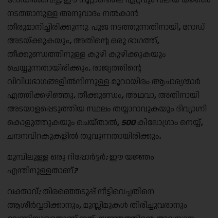
റോഡിൽ‌വെച്ച്
,
ഈ നൂറ്റാണ്ടിലെ ഏറ്റവും വലിയ യജ്ഞം
നടത്താനുള്ള അനുവാദം നൽകാൻ
തീരുമാനിച്ചിരിക്കുന്നു. പൂജ നടത്തുന്നതിനായി
,
റോഡ്
അടയ്ക്കുകയും
,
അതിന്റെ ഒരു ഭാഗത്ത്
,
തീക്കുണ്ഡത്തിനുള്ള കുഴി കുഴിക്കുകയും
ചെയ്യുന്നതായിരിക്കും
.
രാജ്യത്തിന്റെ
വിവിധഭാഗങ്ങളിൽനിന്നുള്ള മൂവായിരം ആചാര്യന്മാർ
എത്തിക്കഴിഞ്ഞു
.
തീക്കുണ്ഡം
,
അഥവാ
,
അതിനായി
അടയാളപ്പെടുത്തിയ സ്ഥലം തയ്യാറാവുകയും ദിവ്യാഗ്നി
കൊളുത്തുകയും ചെയ്താൽ
, 500
കിലോഗ്രാം നെയ്യ്
,
ചന്ദനവിറകുകളിൽ തൂവുന്നതായിരിക്കും
.
മുമ്പിലുള്ള ഒരു റിപ്പോർട്ടർ
:
ഈ യജ്ഞം
എന്തിനുള്ളതാണ്
?
വക്താവ്
:
തിരഞ്ഞെടുപ്പ് നീട്ടിവെച്ചതിനെ
ആശീർവ്വദിക്കാനും
,
മുസ്ലിമുകൾ തിരിച്ചുവരാനും