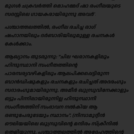
മുഗൾ ചക്രവർത്തി മൊഹമ്മദ് ഷാ രംഗീലയുടെ
സദസ്സിലെ ഗായകരായിരുന്നു അവർ
”.
പശ്ചാത്തലത്തിൽ, രംഗീല രചിച്ച രാഗ്
ഷഹാനയിലും ദർബാരിയിലുമുള്ള രചനകൾ
കേൾക്കാം.
ആഖ്യാനം തുടരുന്നു: “ചില ഘരാനകളിലും
ഹിന്ദുസ്ഥാനി സംഗീതത്തിന്റെ
പാരമ്പര്യവഴികളിലും ആലപിക്കപ്പെട്ടിരുന്ന
ബാൻഡിഷുകളും രചനകളും രചിച്ചത് അദരംഗും
സദാരംഗുമായിരുന്നു. അമീർ ഖുസ്രുവിനേക്കാളും
ഒട്ടും പിന്നിലായിരുന്നില്ല ഹിന്ദുസ്ഥാനി
സംഗീതത്തിന് സംഭാവന നൽകിയ ആ
രണ്ടുപേരുടേയും സ്ഥാനം”. (നിസാമുദ്ദീൻ
ഔലിയയിലെ ഖുസ്രുവിന്റെ മന്ദിരം സ്ക്രീനിൽ
തെളിയുന്നു. പശ്ചാത്തലത്തിൽ അദ്ദേഹത്തിന്റെ