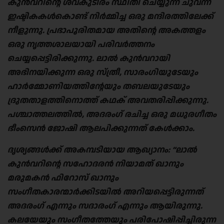
കുൻ‌വറിന്റെ ശവകുടീരം സ്ഥിതി ചെയ്യുന്ന ചുവന്ന
ഇഷ്ടികകൾകൊണ്ട് നിർമ്മിച്ച ഒരു മന്ദിരത്തിലേക്ക്
നീളുന്നു. പ്രഭാപൂരിതമായ അതിന്റെ അകത്തളം
ഒരു നൃത്തശാലയായി പരിവർത്തനം
ചെയ്യപ്പെട്ടിരിക്കുന്നു. ലാൽ കുൻ‌വറായി
അഭിനയിക്കുന്ന ഒരു സ്ത്രീ, സാരംഗിയുടേയും
ഹാർമ്മോണിയത്തിന്റേയും തബലയുടേയും
ദ്രുതതാളത്തിനൊത്ത് കഥക് അവതരിപ്പിക്കുന്നു.
പശ്ചാത്തലത്തിൽ, അദരംഗ് രചിച്ച ഒരു മധുരഗീതം
ഭീംസെൻ ജോഷി ആലപിക്കുന്നത് കേൾക്കാം.
ദൃശ്യങ്ങൾക്ക് അകമ്പടിയായ ആഖ്യാനം: “ലാൽ
കുൻ‌വറിന്റെ സഹോദരൻ നിയാമത് ഖാനും
മരുമകൻ ഫിറോസ് ഖാനും
സംഗീതകാരന്മാർക്കിടയിൽ അറിയപ്പെട്ടിരുന്നത്
അദരംഗ് എന്നും സദാരംഗ് എന്നും ആയിരുന്നു.
കലയേയും സംഗീതത്തേയും പരിപോഷിപ്പിച്ചിരുന്ന