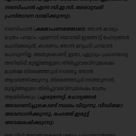
നരസിംഹൻ എന്ന സി
.
ഇ
.
സി
.
ഒരൊറ്റവരി
പ്രസ്താവന വായിക്കുന്നു
).
നരസിംഹൻ (
ക്ഷമാപണത്തോടെ
): ഞാൻ കാര്യം
മാത്രം പറയാം. എന്നോട് ദയവായി ഇങ്ങോട്ട് ചോദ്യങ്ങൾ
ചോദിക്കരുത്, കാരണം, ഞാൻ മറുപടി പറയാൻ
പോവുന്നില്ല. അതുകൊണ്ട്, ഇതാ, ഏറ്റവും പ്രധാനപ്പെട്ട
അറിയിപ്പ്. മുസ്ലിങ്ങളുടെ തിരിച്ചുവരവിനുശേഷം
മാത്രമേ തിരഞ്ഞെടുപ്പ് നടത്തൂ. ഞാൻ
ആവർത്തിക്കുന്നു. തിരഞ്ഞെടുപ്പ് നടത്തുന്നത്,
മുസ്ലിങ്ങളുടെ തിരിച്ചുവരവിനുശേഷം മാത്രം
ആയിരിക്കും. (
എഴുന്നേറ്റ്
,
ചോദ്യങ്ങൾ
അവഗണിച്ചുകൊണ്ട് സ്ഥലം വിടുന്നു
.
വീഡിയോ
അവസാനിക്കുന്നു
, രംഗത്ത്
ഇരുട്ട്
അവശേഷിക്കുന്നു
).
ഒരു ടിവി അവതാരകന്റെ ശബ്ദം: പ്രധാനവാർത്ത!