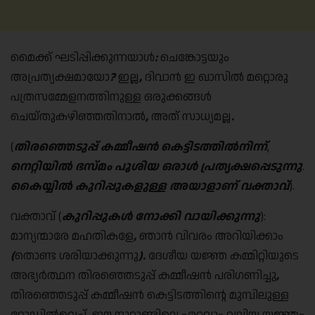
മൈക്ക് ഘടിപ്പിക്കുന്നയാൾ
:
ചെങ്കോട്ടയും
അപ്രത്യക്ഷമായോ
?
ഇല്ല
,
ദിവാൻ ഇ ഖാസിൽ മറ്റൊരു
പത്രസമ്മേളനത്തിനുള്ള ഒരുക്കങ്ങൾ
ചെയ്തുകഴിഞ്ഞതിനാൽ
,
അത് സാധ്യമല്ല
.
(
തിരഞ്ഞെടുപ്പ് കമ്മീഷൻ കെട്ടിടത്തിൽനിന്ന്
,
നെറ്റിയിൽ ഭസ്മം പൂശിയ ഒരാൾ പ്രത്യക്ഷപ്പെടുന്നു
.
കൈയ്യിൽ കുറിപ്പുകളുള്ള അയാളാണ് വക്താവ്
).
വക്താവ് (
കുറിപ്പുകൾ നോക്കി വായിക്കുന്നു
):
മാന്യന്മാരേ മഹതികളേ
,
ഞാൻ വിവരം അറിയിക്കാം
(
തൊണ്ട ശരിയാക്കുന്നു
).
ദേശീയ യജ്ഞ കമ്മിറ്റിയുടെ
അഭ്യർത്ഥന തിരഞ്ഞെടുപ്പ് കമ്മീഷൻ പരിഗണിച്ചു
,
തിരഞ്ഞെടുപ്പ് കമ്മീഷൻ കെട്ടിടത്തിന്റെ മുമ്പിലുള്ള