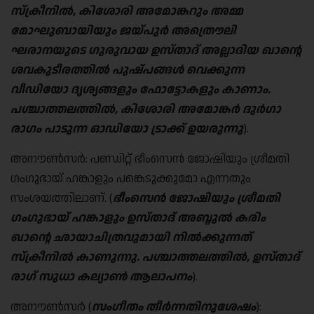
സ്ക്രീനിൽ
,
കിശോരി അമോങ്കറും അമ്മ
മോഘുബായിയും
ജയ്പുർ അത്രൌലി
ഘരാനയുടെ ഗുരുവായ ഉസ്താദ് അല്ലാദിയ ഖാന്റെ
ശവകുടീരത്തിൽ പുഷ്പങ്ങൾ വെക്കുന്ന
വീഡിയോ ദൃശ്യങ്ങളും ഫോട്ടോകളും കാണാം
.
പശ്ചാത്തലത്തിൽ, കിശോരി അമോങ്കർ ദുർഗാ
രാഗം പാടുന്ന ഓഡിയോ ട്രാക്ക് ഉയരുന്നു
).
അനൗൺസർ: പണ്ഡിറ്റ് ഭീംസെൻ ജോഷിയും ശ്രീമതി
ഗംഗുഭായ് ഹങ്കാളും പങ്കെടുക്കുമോ എന്നതും
സംശയത്തിലാണ്. (
ഭീംസെൻ ജോഷിയും ശ്രീമതി
ഗംഗുഭായ് ഹങ്കാളും ഉസ്താദ് അബ്ദുൽ കരിം
ഖാന്റെ ഛായാചിത്രവുമായി നിൽക്കുന്നത്
സ്ക്രീനിൽ കാണുന്നു. പശ്ചാ‍ത്തലത്തിൽ, ഉസ്താദ്
രാഗ് സുധാ കല്യാൺ ആലാപനം
).
അനൗൺസർ (
സംഗീതം തീർന്നതിനുശേഷം
):