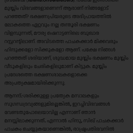
ബ്രജേഷ് (
പരിഹാസത്തോടെ
): പക്ഷേ ഇതൊക്കെ
മുസ്ലിം വിഭവങ്ങളാണെന്ന് ആരാണ് നിങ്ങളോട്
പറഞ്ഞത്? ഭക്ഷണപ്രിയരുടെ അഭിപ്രായത്തിൽ
ലോകത്തെ ഏറ്റവും നല്ല തന്തൂരി ഭക്ഷണം
വിളമ്പുന്നത്, മൗര്യ ഷെറാട്ടണിലെ ബുഖാര
റസ്റ്ററന്റിലാണ്. അവിടത്തെ പാചകക്കാർ മിക്കവരും
ഹിന്ദുക്കളോ സിക്കുകളോ ആണ്. പക്ഷേ നിങ്ങൾ
പറഞ്ഞത് ശരിയാണ്, ശുദ്ധമായ മുസ്ലിം ഭക്ഷണം മുസ്ലിം
വീടുകളിലും ചേരികളിലുമാണ് കിട്ടുക. മുസ്ലിം
പ്രദേശത്തെ ഭക്ഷണശാലകളൊക്കെ
അപ്രത്യക്ഷമായിരിക്കുന്നു.
ആനന്ദ്
:
ശരിക്കുള്ള പ്രത്യേക മസാലകളും
സുഗന്ധദ്രവ്യങ്ങളുമില്ലെങ്കിൽ
,
ഇറച്ചിവിഭവങ്ങൾ
വേണ്ടതുപോലെയാവില്ല എന്നാണ് ഞാൻ
മനസ്സിലാക്കുന്നത്
.
എന്നാൽ ഹിന്ദു
,
സിഖ് പാചകക്കാർ
പാചകം ചെയ്യുകയാണെങ്കിൽ
,
രാഷ്ട്രപതിഭവനിൽ