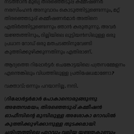
നടത്താൻ മുഖ്യ തിരഞ്ഞെടുപ്പ് കമ്മീഷണർ
നരസിംഹൻ അനുവാദം കൊടുത്തിട്ടുണ്ടെന്നും
,
മറ്റ്
തിരഞ്ഞെടുപ്പ് കമ്മീഷണർമാർ അതിനെ
എതിർത്തിട്ടുണ്ടെന്നും ഞാൻ കരുതുന്നു
.
അവർ
യജ്ഞത്തിനും
,
ദില്ലിയിലെ ലുട്ടിയൻസിലുള്ള ഒരു
പ്രധാന റോഡ് ഒരു മതചടങ്ങിനുവേണ്ടി
കുത്തിക്കുഴിക്കുന്നതിനും എതിരാണ്
.
ആദ്യത്തെ റിപ്പോർട്ടർ: ചെങ്കോട്ടയിലെ പത്രസമ്മേളനം
എന്തെങ്കിലും വിധത്തിലുള്ള പ്രതിഷേധമാണോ
?
വക്താവ്
:
ഒന്നും പറയാനില്ല
.
നന്ദി
.
(
റിപ്പോർട്ടർമാർ പോകാനൊരുങ്ങുന്നു
.
അതേസമയം
,
തിരഞ്ഞെടുപ്പ് കമ്മീഷൻ
ഓഫീസിന്റെ മുമ്പിലുള്ള അശോകാ റോഡിൽ
കുത്തിക്കുഴിക്കാനുള്ള തുടക്കമായി
.
ചരിത്രത്തിലെ ഏറ്റവും വലിയ യജ്ഞകുണ്ഡം