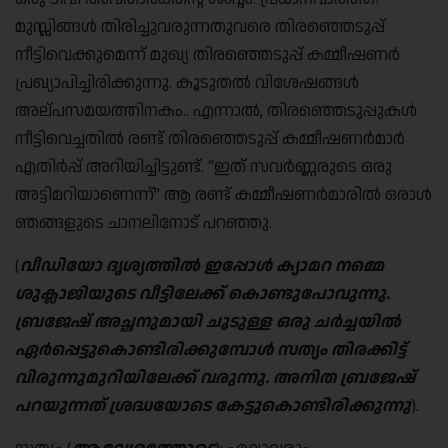
മുസ്ലിങ്ങൾ തിരിച്ചുവരുന്നതുവരെ തിരഞ്ഞെടുപ്പ്
നീട്ടിവെക്കുമെന്ന് മുഖ്യ തിരഞ്ഞെടുപ്പ് കമ്മീഷണർ
പ്രഖ്യാപിച്ചിരിക്കുന്നു. കൂടുതൽ വിശേഷങ്ങൾ
അല്പസമയത്തിനകം.. എന്നാൽ, തിരഞ്ഞെടുപ്പുകൾ
നീട്ടിവെച്ചതിൽ രണ്ട് തിരഞ്ഞെടുപ്പ് കമ്മീഷണർമാർ
എതിർപ്പ് അറിയിച്ചിട്ടുണ്ട്. “ഇത് സവർണ്ണരുടെ ഒരു
അട്ടിമറിയാണെന്ന്” ആ രണ്ട് കമ്മീഷണർമാരിൽ ഒരാൾ
ഞങ്ങളുടെ ചാനലിനോട് പറഞ്ഞു.
(
വീഡിയോ ദൃശ്യത്തിൽ ഇപ്പോൾ ക്യാമറ നമ്മെ
ശുക്ലാജിയുടെ വീട്ടിലേക്ക് കൊണ്ടുപോവുന്നു
.
ബ്രജേഷ് അച്ഛനുമായി ചൂടുള്ള ഒരു ചർച്ചയിൽ
ഏർപ്പെട്ടുകൊണ്ടിരിക്കുമ്പോൾ സത്യം തിരക്കിട്ട്
വിരുന്നുമുറിയിലേക്ക് വരുന്നു
.
അനിത ബ്രജേഷ്
പറയുന്നത് ശ്രദ്ധയോടെ കേട്ടുകൊണ്ടിരിക്കുന്നു
).