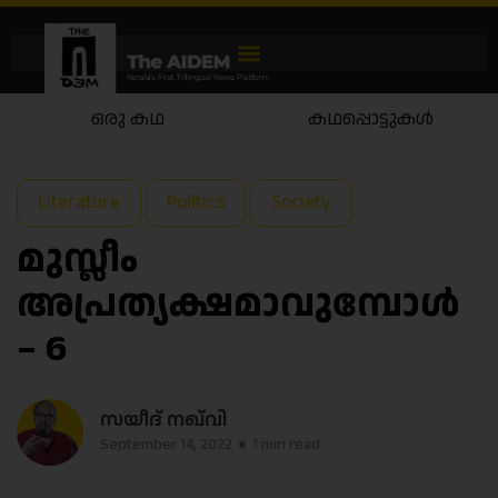
കഥപ്പൊട്ടുകൾ
കഥയാട്ടം
Literature
Politics
Society
മുസ്ലീം
അപ്രത്യക്ഷമാവുമ്പോൾ
– 6
സയീദ് നഖ്‌വി
September 14, 2022
1 min read