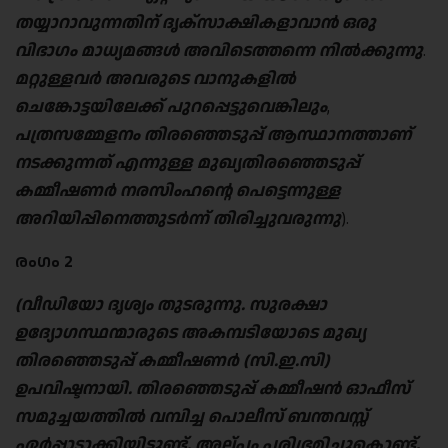
തയ്യാറാവുന്നതിന് ദൃക്‌‌സാക്ഷികളാവാൻ ഒരു
വിഭാഗം മാധ്യമങ്ങൾ അവിടെത്തന്നെ നിൽക്കുന്നു
.
മറ്റുള്ളവർ അവരുടെ വാനുകളിൽ
ചെങ്കോട്ടയിലേക്ക് പുറപ്പെട്ടുവെങ്കിലും
,
പത്രസമ്മേളനം തിരഞ്ഞെടുപ്പ് ആസ്ഥാനത്താണ്
നടക്കുന്നത് എന്നുള്ള മുഖ്യതിരഞ്ഞെടുപ്പ്
കമ്മീഷണർ നരസിംഹന്റെ പെട്ടെന്നുള്ള
അറിയിപ്പിനെത്തുടർന്ന് തിരിച്ചുവരുന്നു
).
രംഗം 2
(
വീഡിയോ ദൃശ്യം തുടരുന്നു
.
സുരക്ഷാ
ഉദ്യോഗസ്ഥന്മാരുടെ അകമ്പടിയോടെ മുഖ്യ
തിരഞ്ഞെടുപ്പ് കമ്മീഷണർ
(
സി
.
ഇ
.
സി
)
ഉപവിഷ്ടനായി
.
തിരഞ്ഞെടുപ്പ് കമ്മീഷൻ ഓഫീസ്
സമുച്ചയത്തിൽ വമ്പിച്ച പൊലീസ് ബന്തവസ്സ്
ഏർപ്പാടാക്കിയിട്ടുണ്ട്
.
അല്പം പരിഭ്രമിച്ചുകൊണ്ട്
,