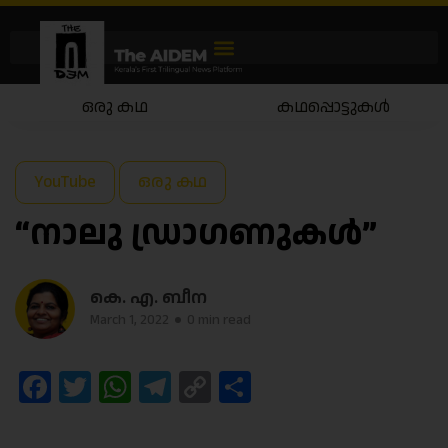
ഒരു കഥ
കഥപ്പൊട്ടുകൾ
YouTube
ഒരു കഥ
“നാലു ഡ്രാഗണുകൾ”
കെ. എ. ബീന
March 1, 2022
0 min read
Facebook
Twitter
WhatsApp
Telegram
Copy
Share
Link