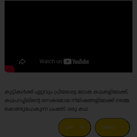
കുട്ടികൾക്ക് ഏറ്റവും പ്രിയപ്പെട്ട ലോക കഥകളിലേക്ക്,
കഥപറച്ചിലിൻ്റെ രസകരമായ നിമിഷങ്ങളിലേക്ക് നമ്മെ
കൊണ്ടുപോകുന്ന പംക്തി. ഒരു കഥ
Like
41
Dislike
1