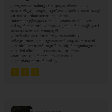
എഴുത്തുകാരിയും മാധ്യമപ്രവർത്തകയും
കോളമിസ്റ്റും. ആദ്യ പുസ്തകം 'ബീന കണ്ട റഷ്യ'.
ബാലസാഹിത്യ നോവലുകളായ
'അമ്മക്കുട്ടിയുടെ ലോകം' അമ്മക്കുട്ടിയുടെ
സ്‌കൂൾ തുടങ്ങി 32 ഓളം കൃതികൾ രചിച്ചിട്ടുണ്ട്.
കേരളകൗമുദി, മാതൃഭൂമി
പ്രസിദ്ധീകരണങ്ങളിൽ പ്രവർത്തിച്ചു.
തിരുവനന്തപുരം ദൂരദർശൻ, ആകാശവാണി
എന്നിവിടങ്ങളിൽ ന്യൂസ് എഡിറ്റർ ആയിരുന്നു.
ലാഡ്‌ലി മീഡിയ പ്രാദേശിക - ദേശീയ
അവാർഡുകൾ അടക്കം നിരവധി
പുരസ്ക്കാരങ്ങൾ ലഭിച്ചു.