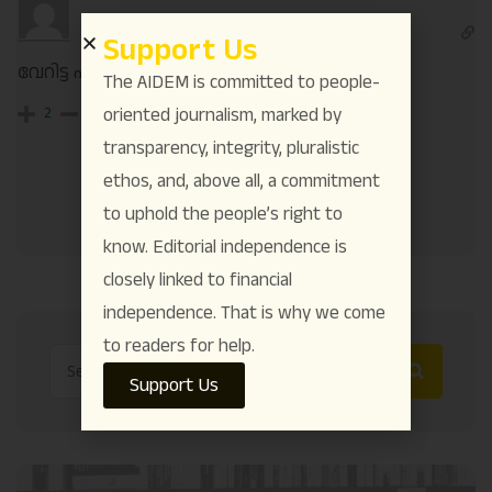
Manju TK
4 years ago
Support Us
വേറിട്ട പരിപാടി
The AIDEM is committed to people-
oriented journalism, marked by
2
transparency, integrity, pluralistic
ethos, and, above all, a commitment
to uphold the people’s right to
know. Editorial independence is
closely linked to financial
independence. That is why we come
to readers for help.
Support Us