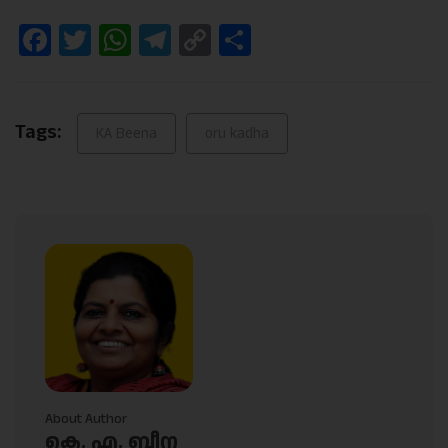
Facebook
Twitter
WhatsApp
Telegram
Copy
Share
Link
Tags:
KA Beena
oru kadha
About Author
കെ. എ. ബീന