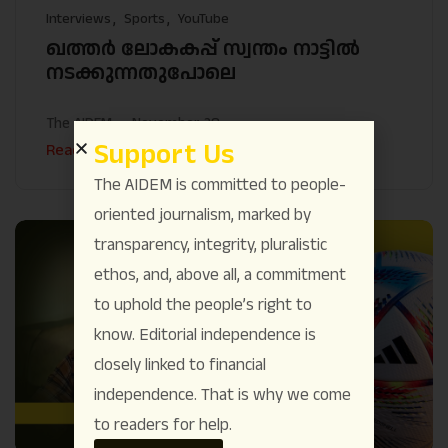
Interviews
Sports
YouTube
ഖത്തർ ലോകകപ്പ് സ്വന്തം നാട്ടിൽ
നടക്കുന്നതുപോലെ
The AIDEM
November 28
Support Us
Read More
The AIDEM is committed to people-
oriented journalism, marked by
transparency, integrity, pluralistic
ethos, and, above all, a commitment
to uphold the people’s right to
know. Editorial independence is
closely linked to financial
independence. That is why we come
to readers for help.