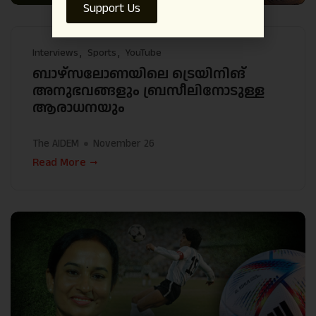
Support Us
Interviews
Sports
YouTube
ബാഴ്‌സലോണയിലെ ട്രെയിനിങ്
അനുഭവങ്ങളും ബ്രസീലിനോടുള്ള
ആരാധനയും
The AIDEM
November 26
Read More