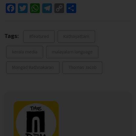
Facebook
Twitter
WhatsApp
Telegram
Copy
Share
Link
Tags:
#featured
Kathayattam
kerala media
malayalam language
Mangad Rathnakaran
Thomas Jacob