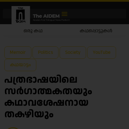
ഒരു കഥ
കഥപ്പൊട്ടുകൾ
Memoir
Politics
Society
YouTube
കഥയാട്ടം
പത്രഭാഷയിലെ
സർഗാത്മകതയും
കഥാവശേഷനായ
തകഴിയും