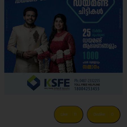
Like
11
Dislike
0