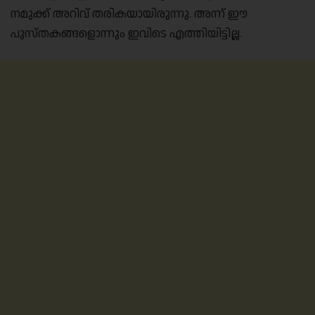
നമുക്ക് അറിവ് തരികയായിരുന്നു. അന്ന് ഈ
പുസ്തകങ്ങളൊന്നും ഇവിടെ എത്തിയിട്ടില്ല.