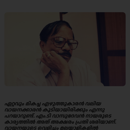
Link
ഏറ്റവും മികച്ച എഴുത്തുകാരൻ വലിയ
വായനക്കാരൻ കൂടിയായിരിക്കും എന്നു
പറയാറുണ്ട്. എം.ടി വാസുദേവൻ നായരുടെ
കാര്യത്തിൽ അത് അക്ഷരം പ്രതി ശരിയാണ്.
വായനയുടെ വെളിച്ചം മലയാളികളിൽ