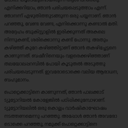
പോരാ. കൂടെയുണ്ടായിരുന്ന ആൾ പറഞ്ഞു.
എനിക്കറിയാം, ഞാൻ പരിചയപ്പെടുത്താം എന്ന്.
ഞാനന്ന് എഴുതിത്തുടങ്ങുന്ന ഒരു പയ്യനാണ്. ഞാൻ
പറഞ്ഞു, വേണ്ട വേണ്ട, എനിക്കൊന്നു കണ്ടാൽ മതി.
അദ്ദേഹം ബുക്സ്റ്റാളിൽ ഇരിക്കുന്നത് അകലെ
നിന്നുകണ്ട്, ശരിക്കൊന്നു കണ്ട് പോന്നു. അതും
കഴിഞ്ഞ് കുറേ കഴിഞ്ഞിട്ടാണ് ഞാൻ തകഴിച്ചേട്ടനെ
കാണുന്നത്. ബഷീറിനെയും വളരെക്കഴിഞ്ഞാണ്
തലയോലപ്പറമ്പിൽ പോയി കൂടുതൽ അടുത്തു
പരിചയപ്പെടുന്നത്. ഇവരോടൊക്കെ വലിയ ആരാധന,
ബഹുമാനം.
പൊറ്റെക്കാട്ടിനെ കാണുന്നത്, ഞാൻ പാലക്കാട്
ട്യൂട്ടോറിയൽ കോളേജിൽ പഠിപ്പിക്കുമ്പോഴാണ്.
ട്യൂട്ടോറിയലിൽ ഒരു കൊല്ലം വാർഷികാഘോഷം
നടത്തണമെന്നു പറഞ്ഞു. അപ്പോൾ ഞാൻ അവരോ
ടൊക്കെ പറഞ്ഞു, നമുക്ക് പൊറ്റെക്കാട്ടിനെ