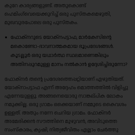
കുറേ കാര്യങ്ങളുണ്ട്. അതുകൊണ്ട്
ഹെമിംഗ്‌വെയെക്കുറിച്ച് ഒരു പുസ്തകമെഴുതി,
മുഖവുരപോലെ ഒരു പുസ്തകം.
ഫോക്‌നറുടെ യോക്‌നപട്ടാഫ, മാർകേസിൻ്റെ
മകൊണ്ടോ-ഭാവനാത്മകമായ ഭൂപ്രദേശങ്ങൾ.
കൂടല്ലൂർ ഒരു യഥാർത്ഥ സ്ഥലമാണെങ്കിലും
അതിനപ്പുറമുള്ള മാനം നൽകാൻ ഉദ്ദേശിച്ചിരുന്നോ?
ഫോക്‌നർ തന്റെ പ്രദേശത്തെപ്പറ്റിയാണ് എഴുതിയത്.
യോക്‌നാപട്ടാഫ എന്ന് അദ്ദേഹം മൊത്തത്തിൽ വിളിച്ചു
എന്നേയുളളൂ. അങ്ങനെയൊരു സാങ്കല്പിക ലോകം
നമുക്കില്ല. ഒരു ഗ്രാമം ഒക്കെയാണ് നമ്മുടെ കൈവശം
ഉള്ളത്. അതും നന്നേ ചെറിയ ഗ്രാമം. ഫോക്‌നർ
അമേരിക്കൻ സൗത്തിനെ മുഴുവൻ, അവിടുത്തെ
സംസ്‌കാരം, കൃഷി, നിത്യജീവിതം എല്ലാം ചേർത്തു