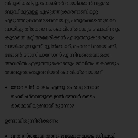
വിപുലീകരിച്ചു. ഫോക്‌നർ വായിക്കാൻ വളരെ
ബുദ്ധിമുട്ടുള്ള എഴുത്തുകാരനാണ്. മറ്റു
എഴുത്തുകാരെപ്പോലെയല്ല, പതുക്കെപ്പതുക്കെ
വായിച്ചു തീർക്കണം. ഹെമിംഗ്‌വെയും ഫോക്‌നറും
കൂടാതെ മറ്റ് അമേരിക്കൻ എഴുത്തുകാരെയും
വായിക്കുന്നുണ്ട്. സ്റ്റീൻബക്ക്, ഹെൻറി ജെയിംസ്,
ജോൺ ദോസ് പാസോസ് എന്നിവരെയൊക്കെ.
അവരിൽ എഴുത്തുകൊണ്ടും ജീവിതം കൊണ്ടും
അത്ഭുതപ്പെടുത്തിയത് ഹെമിംഗ്‌വെയാണ്.
നോവലിന് കാലം എന്നു പേരിടുമ്പോൾ
ഹെമിംഗ്‌വെയുടെ ഇൻ ഔവർ ടൈം
ഓർമ്മയിലുണ്ടായിരുന്നോ?
ഉണ്ടായിരുന്നിരിക്കണം.
വ്യത്യസ്തമായ അനുഭവലോകമുള്ള ഡി.എച്ച്.