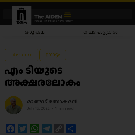
കഥപ്പൊട്ടുകൾ
കഥയാട്ടം
Literature
നോട്ടം
എം ടിയുടെ
അക്ഷരലോകം
മാങ്ങാട് രത്നാകരൻ
July 15, 2022
1 min read
Facebook
Twitter
WhatsApp
Telegram
Copy
Share