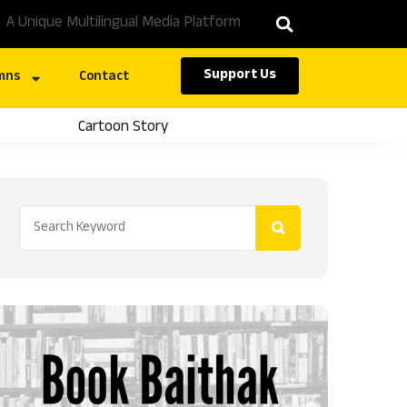
A Unique Multilingual Media Platform
Support Us
mns
Contact
Cartoon Story
Caste