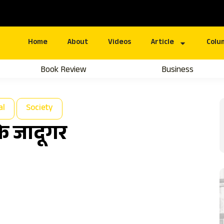
Home
About
Videos
Article
Colu
Book Review
Business
al
Society
े जादूगर