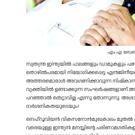
എം.എ ബേബി
സ്വതന്ത്ര ഇന്ത്യയിൽ പാലങ്ങളും ഡാമുകളും
തൊഴിൽപരമായി നിയോഗിക്കപ്പെട്ട എൻജിനീയറ
അത്തരമൊരാൾ അവഗണിക്കാവുന്ന നിഷ്കാ
വ്യക്തിയിൽ ഉണ്ടാക്കുന്ന സംഘർഷങ്ങളാണ് അദ
പറഞ്ഞാൽ തെറ്റാവില്ല എന്നു തോന്നുന്നു. അ
ദാർശനികതയുടെയും!
നെഹ്റൂവിയൻ വികസനോൻമുഖകാലം മുതൽ ഹിന്
വരെയുള്ള ഇന്ത്യൻ മനസ്സിൻ്റെ പരിണാമഗതിക