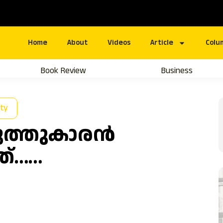
Home
About
Videos
Article
Colu
Book Review
Business
ety
ുത്തുകാരൻ
ത്……