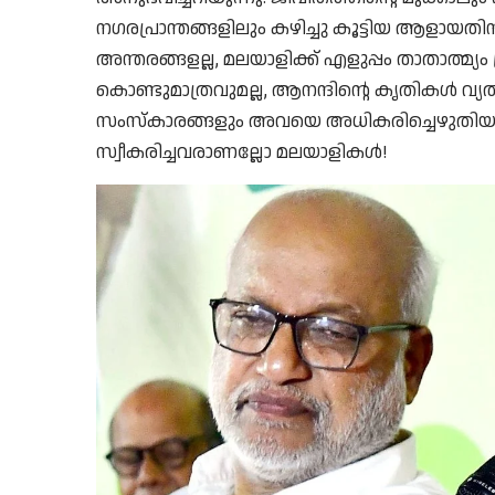
നഗരപ്രാന്തങ്ങളിലും കഴിച്ചു കൂട്ടിയ ആളായത
അന്തരങ്ങളല്ല, മലയാളിക്ക് എളുപ്പം താതാത്മ്യ
കൊണ്ടുമാത്രവുമല്ല, ആനന്ദിൻ്റെ കൃതികൾ വ്യ
സംസ്കാരങ്ങളും അവയെ അധികരിച്ചെഴുതിയ
സ്വീകരിച്ചവരാണല്ലോ മലയാളികൾ!