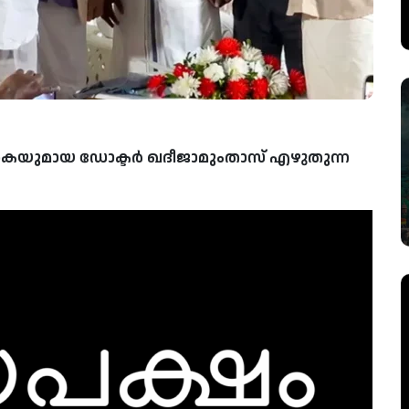
തകയുമായ ഡോക്ടർ ഖദീജാമുംതാസ് എഴുതുന്ന