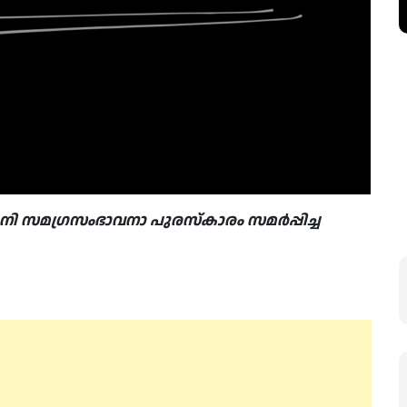
മാനി സമഗ്രസംഭാവനാ പുരസ്കാരം സമർപ്പിച്ച