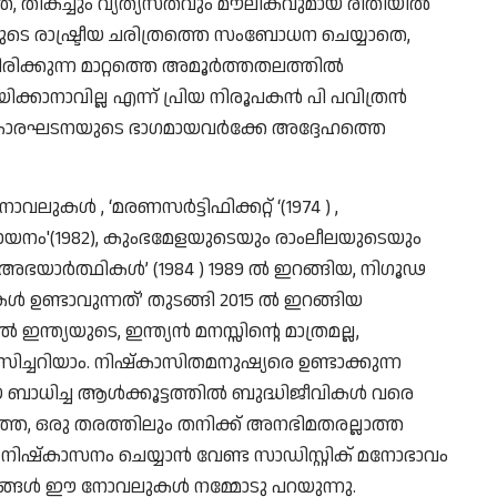
, തികച്ചും വ്യത്യസ്തവും മൗലികവുമായ രീതിയിൽ
ുടെ രാഷ്ട്രീയ ചരിത്രത്തെ സംബോധന ചെയ്യാതെ,
ടിരിക്കുന്ന മാറ്റത്തെ അമൂർത്തതലത്തിൽ
്കാനാവില്ല എന്ന് പ്രിയ നിരൂപകൻ പി പവിത്രൻ
വികാരഘടനയുടെ ഭാഗമായവർക്കേ അദ്ദേഹത്തെ
ാവലുകൾ , ‘മരണസർട്ടിഫിക്കറ്റ് ‘(1974 ) ,
രായനം'(1982), കുംഭമേളയുടെയും രാംലീലയുടെയും
‘അഭയാർത്ഥികൾ’ (1984 ) 1989 ൽ ഇറങ്ങിയ, നിഗൂഢ
ഉണ്ടാവുന്നത്’ തുടങ്ങി 2015 ൽ ഇറങ്ങിയ
്ത്യയുടെ, ഇന്ത്യൻ മനസ്സിൻ്റെ മാത്രമല്ല,
സിച്ചറിയാം. നിഷ്കാസിതമനുഷ്യരെ ഉണ്ടാക്കുന്ന
യ ബാധിച്ച ആൾക്കൂട്ടത്തിൽ ബുദ്ധിജീവികൾ വരെ
ത്ത, ഒരു തരത്തിലും തനിക്ക് അനഭിമതരല്ലാത്ത
 നിഷ്കാസനം ചെയ്യാൻ വേണ്ട സാഡിസ്റ്റിക് മനോഭാവം
ണാമങ്ങൾ ഈ നോവലുകൾ നമ്മോടു പറയുന്നു.