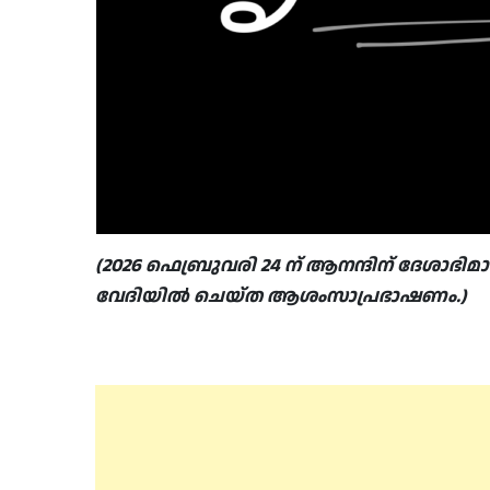
(2026 ഫെബ്രുവരി 24 ന് ആനന്ദിന് ദേശാഭി
വേദിയിൽ ചെയ്ത ആശംസാപ്രഭാഷണം.)