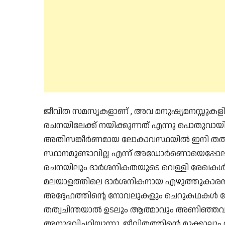
ജീവിത സമസൃകളാണ് , അവ മനുഷ്യമനസ്സുകളി
രചനയിലേക്ക് നയിക്കുന്നത് എന്നു പൊതുവായി 
അതിസങ്കീർണമായ ലോകാവസ്ഥയിൽ ഇനി തത്വ
സ്ഥാനമുണ്ടാവില്ല എന്ന് അഡോർണൊയെപ്പോല
രചനയിലും ദാർശനികതയുടെ വെള്ളി രേഖകൾ ക
മലയാളത്തിലെ ദാർശനികനായ എഴുത്തുകാരൻ എ
അദ്ദേഹത്തിൻ്റെ നോവലുകളും ചെറുകഥകൾ പോ
തത്വചിന്തയാൽ ഉടലും ആത്മാവും അണിഞ്ഞവയാ
അനുഭവിച്ചറിയുന്നു. ജീവിതത്തിൻ്റെ മുക്കാലും