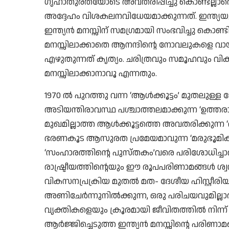
ഗൃഹാതുരതയോടെ അവതരിപ്പിച്ചു കൊണ്ടല്ലാതെ
അദ്ദേഹം വിശകലനവിധേയമാക്കുന്നത്. ഇന്ത്യയ
ഇന്ത്യൻ മനസ്സിന് സമഗ്രമായി സംഭവിച്ചു കൊണ്
മനസ്സിലാക്കാതെ ആനന്ദിൻ്റെ നോവലുകളെ വായിക
എഴുതുന്നത് കൃത്യം. ചരിത്രവും സമൂഹവും 
മനസ്സിലാക്കാനാവൂ എന്നതും.
1970 ൽ പുറത്തു വന്ന ‘ആൾക്കൂട്ടം’ മുതലുള്ള നേ
അടിയന്തിരാവസ്ഥ പശ്ചാത്തലമാക്കുന്ന ‘ഉത്ത
മുഖമില്ലാത്ത ആൾക്കൂട്ടത്തെ അവതരിക്കുന്ന 
ഭരണകൂട ആസുരത പ്രമേയമാവുന്ന ‘മരുഭൂമികൾ 
‘സംഹാരത്തിൻ്റെ പുസ്തകം’വരെ പരിശോധിച്ചാൽ ഇന
രാഷ്ട്രീയത്തിൻ്റെയും ഈ രൂപപരിണാമങ്ങൾ ശ്വ
വികസനപ്രക്രിയ മുതൽ മത- ദേശീയ ഹിസ്റ്റീരി
അണിചേർന്നുനിൽക്കുന്ന, ഒരു പരിചയവുമില്ലാ
വൃക്തികളെയും ക്രൂരമായി ജീവിതത്തിൽ നിന്ന്
ആർജ്ജിച്ചെടുത്ത ഇന്ത്യൻ മനസ്സിൻ്റെ പരി