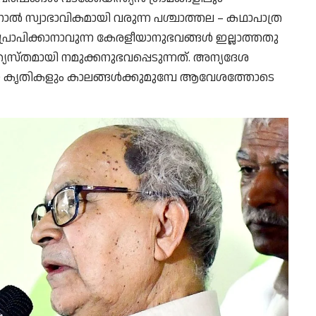
why we come to readers for help.
ിനാൽ സ്വാഭാവികമായി വരുന്ന പശ്ചാത്തല – കഥാപാത്ര
ം പ്രാപിക്കാനാവുന്ന കേരളീയാനുഭവങ്ങൾ ഇല്ലാത്തതു
Support Us
ത്യസ്തമായി നമുക്കനുഭവപ്പെടുന്നത്. അന്യദേശ
 കൃതികളും കാലങ്ങൾക്കുമുമ്പേ ആവേശത്തോടെ