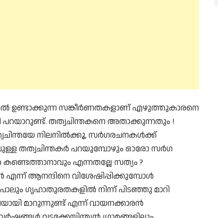
ൽ ഉണ്ടാക്കുന്ന സങ്കീർണതകളാണ് എഴുത്തുകാരനെ
പറയാറുണ്ട്. തത്വചിന്തകനെ അതാക്കുന്നതും !
ചിന്തയേ നിലനിൽക്കൂ, സർഗരചനകൾക്ക്
ുള്ള തത്വചിന്തകർ പറയുമ്പോഴും ഓരോ സർഗ
Support Us
ണ്ടെത്താനാവും എന്നതല്ലേ സത്യം ?
The AIDEM is committed to people-oriented journ
ന്ന് ആനന്ദിനെ വിശേഷിപ്പിക്കുമ്പോൾ
transparency, integrity, pluralistic ethos, and, above
ലും ഗൃഹാതുരതകളിൽ നിന്ന് പിടഞ്ഞു മാറി
commitment to uphold the people’s right to know. 
യി മാറുന്നുണ്ട് എന്ന് വായനക്കാരൻ
independence is closely linked to financial indepen
 വർഷങ്ങൾ വടക്കേയിന്ത്യൻ ഗ്രാമങ്ങളിലും