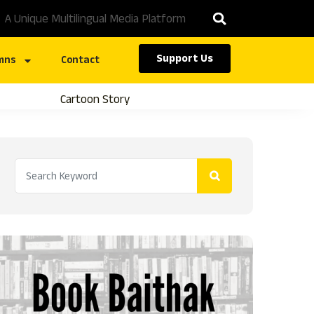
A Unique Multilingual Media Platform
Support Us
mns
Contact
Cartoon Story
Caste