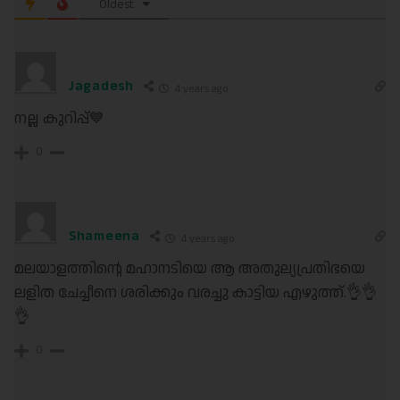
Oldest
Jagadesh
4 years ago
നല്ല കുറിപ്പ്💙
0
Shameena
4 years ago
മലയാളത്തിൻ്റെ മഹാനടിയെ ആ അതുല്യപ്രതിഭയെ
ലളിത ചേച്ചീനെ ശരിക്കും വരച്ചു കാട്ടിയ എഴുത്ത്.👌👌
👌
0