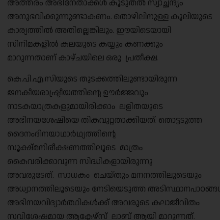
അത്തരം അഭിനേതാക്കൾ കൂടുതൽ സ്വാച്ഛന്ദ്യം
അനുഭവിക്കുന്നുണ്ടാകണം. തൊഴിലിനുള്ള കൂലിയുടെ
കാര്യത്തിൽ അതില്ലെങ്കിലും. ഈയിടെയായി
സിനിമകളിൽ കലയുടെ കയ്യും കണക്കും
മാറുന്നതാണ് കാഴ്ചയിലെ ഒരു പ്രതീക്ഷ.
കെ.പി.എ.സിയുടെ തുടക്കത്തിലുണ്ടായിരുന്ന
ജനകീയരാഷ്ട്രീയത്തിന്റെ ഊർജ്ജവും
നാടകയാത്രകളുമായിരിക്കാം ലളിതയുടെ
അഭിനയശേഷിയെ തികവുറ്റതാക്കിയത്. തൊട്ടടുത്ത
ദൈനംദിനയാഥാർഥ്യത്തിന്റെ
സൂക്ഷ്മനിരീക്ഷണത്തിലൂടെ മാത്രം
കൈവരിക്കാവുന്ന സിദ്ധികളായിരുന്നു
അവരുടേത്. സാധകം ചെയ്തും മനനത്തിലൂടെയും
അധ്വാനത്തിലൂടെയും നേടിയെടുത്ത അടിസ്ഥാനപാഠങ്
അഭിനയവിദ്യാർത്ഥികൾക്ക് അവരുടെ കലാജീവിതം
സവിശേഷമായ ആക്ടേഴ്‌സ് ലാബ് ആയി മാറുന്നത്.