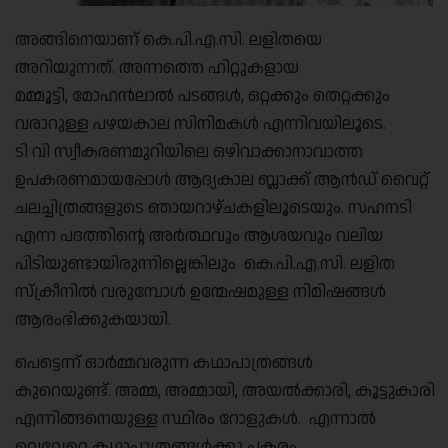
അങ്ങിനെയാണ് കെ.പി.എ.സി. ലളിതയെ
അറിയുന്നത്. അന്നത്തെ ഹിറ്റുകളായ
മമ്മൂട്ടി, മോഹൻലാൽ പടങ്ങൾ, ഒറ്റക്കും തെറ്റക്കും
വരാറുള്ള പഴയകാല സിനിമകൾ എന്നിവയിലൂടെ.
ടി വി സ്വീകരണമുറിയിലെ ഒഴിവാക്കാനാവാത്ത
ഉപകരണമായപ്പോൾ ആദ്യകാല ബ്ലാക്ക് ആൻഡ് വൈറ്റ്
ചലച്ചിത്രങ്ങളുടെ ഞായറാഴ്ചകളിലൂടെയും. സഹനടി
എന്ന പദത്തിന്റെ അർത്ഥവും ആശയവും വലിയ
പിടിയുണ്ടായിരുന്നില്ലെങ്കിലും കെ.പി.എ.സി. ലളിത
സ്‌ക്രീനിൽ വരുമ്പോൾ ഉന്മേഷമുള്ള നിമിഷങ്ങൾ
ആരംഭിക്കുകയായി.
പെട്ടെന്ന് ഓർമ്മവരുന്ന കഥാപാത്രങ്ങൾ
കുറെയുണ്ട്. അമ്മ, അമ്മായി, അയൽക്കാരി, കൂട്ടുകാരി
എന്നിങ്ങനെയുള്ള സ്ഥിരം റോളുകൾ. എന്നാൽ
വെവ്വേറെ കഥാപാത്രങ്ങൾക്കു പകരം