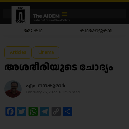
കഥപ്പൊട്ടുകൾ
കഥയാട്ടം
Articles
Cinema
അശരീരിയുടെ ചോദ്യം
എം. നന്ദകുമാർ
February 26, 2022
1 min read
Facebook
Twitter
WhatsApp
Telegram
Copy
Share
Link