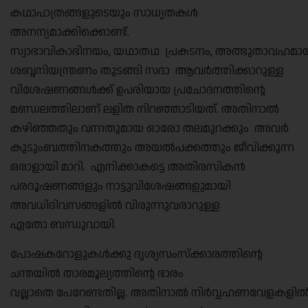
കഥാപാത്രങ്ങളുടെയും സാധ്യതകൾ
അനന്യമാക്കിക്കൊണ്ട്.
സ്വാഭാവികാഭിനയം, യഥാതഥ പ്രകടനം, അത്ഭുതാവഹമാ
ശബ്ദനിയന്ത്രണം തുടങ്ങി സദാ ആവർത്തിക്കാറുള്ള
വിശേഷണങ്ങൾക്ക് ഉപരിയായ പ്രചോദനത്തിന്റെ
മണ്ഡലത്തിലാണ് ലളിത നിറഞ്ഞാടിയത്. അതിനാൽ
കഴിഞ്ഞതും വന്നതുമായ ഓരോ തലമുറക്കും അവർ
കുടുംബത്തിനകത്തും അയൽപക്കത്തും ജീവിക്കുന്ന
ഒരാളായി മാറി. എനിക്കാകട്ടെ അതിരസികൻ
പരദൂഷണങ്ങളും നാട്ടുവിശേഷങ്ങളുമായി
അവധിദിവസങ്ങളിൽ വിരുന്നുവരാറുള്ള
ഏതോ ബന്ധുവായി.
പോഷകറോളുകൾക്കു ദൃശ്യസംസ്‌ക്കാരത്തിന്റെ
ചന്തയിൽ താരമൂല്യത്തിന്റെ ഭാരം
വല്ലാതെ പേറേണ്ടതില്ല. അതിനാൽ നിർവ്വഹണവേളകളി