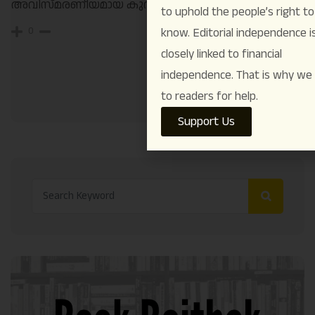
അവിസ്മരണീയമായ കുറിപ്പ്… നന്ദി…
to uphold the people’s right to
0
know. Editorial independence i
closely linked to financial
independence. That is why we
to readers for help.
Support Us