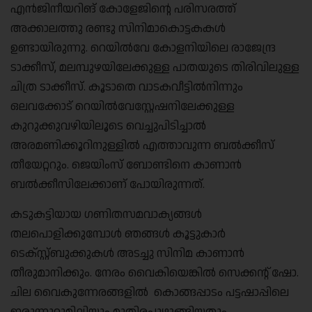
എൻജിനീയറിങ് കോളേജിന്റെ പരിസരത്ത്
അക്കാലത്തു രണ്ടു സിനിമാകൊട്ടകകൾ
ഉണ്ടായിരുന്നു. റെയിൽവേ കോളനിയിലെ രാജേന്ദ്ര
ടാക്കീസ്, മലമ്പുഴയിലേക്കുള്ള പാതയുടെ തിരിവിലുള്ള
ചിത്ര ടാക്കീസ്. കൂടാതെ വാടകവീട്ടിൽനിന്നും
ഒലവക്കോട് റെയിൽവേസ്റ്റേഷനിലേക്കുള്ള
കുറുക്കുവഴിയിലൂടെ വെച്ചുപിടിച്ചാൽ
അരമണിക്കൂറിനുള്ളിൽ എത്താവുന്ന ബൽക്കീസ്
തീയേറ്ററും. ജെയിംസ് ബോണ്ടിനെ കാണാൻ
ബൽക്കീസിലേക്കാണ് പോയിരുന്നത്.
കടുകട്ടിയായ ഗണിതസമവാക്യങ്ങൾ
തലപൊളിക്കുമ്പോൾ ഞങ്ങൾ കൂട്ടുകാർ
ടെക്സ്റ്റ്ബുക്കുകൾ അടച്ചു സിനിമ കാണാൻ
തീരുമാനിക്കും. നേരം വൈകിയെങ്കിൽ സെക്കന്റ് ഷോ.
ചില വൈകുന്നേരങ്ങളിൽ കൊങ്ങപ്പാടം
പട്ടഷാപ്പിലെ