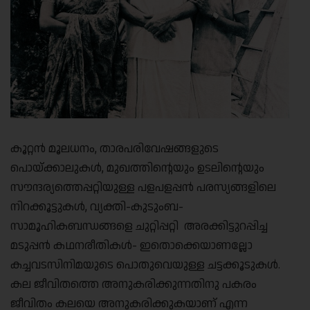
കൂറ്റൻ മൂലധനം, താരപരിവേഷങ്ങളുടെ
പൊയ്ക്കാലുകൾ, മുഖത്തിന്റെയും ഉടലിന്റെയും
സൗന്ദര്യത്തെപ്പറ്റിയുള്ള പളപളപ്പൻ പരസ്യങ്ങളിലെ
നിറക്കൂട്ടുകൾ, വ്യക്തി-കുടുംബ-
സാമൂഹികബന്ധങ്ങളെ ചുറ്റിപ്പറ്റി അരക്കിട്ടുറപ്പിച്ച
മടുപ്പൻ കഥനരീതികൾ- ഇതൊക്കെയാണല്ലോ
കച്ചവടസിനിമയുടെ പൊതുവെയുള്ള ചട്ടക്കൂടുകൾ.
കല ജീവിതത്തെ അനുകരിക്കുന്നതിനു പകരം
ജീവിതം കലയെ അനുകരിക്കുകയാണ് എന്ന