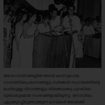
അവസാനദിനങ്ങളിൽ അവർ കടന്നുപോയ
സാമ്പത്തികപ്രയാസങ്ങളും സർക്കാർ സഹായത്തിന്റെ
പേരിലുള്ള വിവാദങ്ങളും തിരക്കഥക്കു പുറകിലെ
ദുഃഖാകുലമായ സംഭവങ്ങളായിരുന്നു. സോഡിയം
ഏറ്റക്കുറച്ചിലുണ്ടാക്കുന്ന മറവികൾ അവർക്ക്