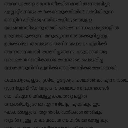
അവസ്ഥകളെ ഞാൻ തീക്ഷ്ണമായി അനുഭവിച്ചു.
എല്ലാറ്റിനെയും കർക്കശയുക്തിയിൽ വരട്ടിയിരുന്ന
മനസ്സിന് ഫിലിംഫ്രെയിമുകളിലൂടെയുള്ള
മോചനമായിരുന്നു അത്. പരുക്കൻ സാഹചര്യങ്ങളിൽ
ഉരുവമെടുക്കുന്ന മനുഷ്യാവസ്ഥയെക്കുറിച്ചുള്ള
ഉൾക്കാഴ്ച അവരുടെ അഭിനയപാടവം എനിക്ക്
അനായാസമായി കാണിച്ചുതന്നു. ചടുലമായ ആ
വരവുകൾ നായികാനായകന്മാരുടെ പെരുപ്പിച്ച
ലോകത്തുനിന്ന് എനിക്ക് താല്ക്കാലികരക്ഷയുമായി.
കഥാപാത്രം, ഇടം, ക്രിയ, ഉദ്ദേശ്യം, പശ്ചാത്തലം എന്നിവയെക
സ്റ്റാനിസ്ലാവ്സ്കിയുടെ വിശദമായ സിദ്ധാന്തങ്ങൾ
കെ.പി.എ.സിയിലുള്ള കാലത്തു ലളിത
നോക്കിയിട്ടുണ്ടോ എന്നറിയില്ല. എങ്കിലും ഈ
ഘടകങ്ങളുടെ ആന്തരികവത്കരണത്തിലും
തുടർന്നുള്ള കലാപരമായ ബഹിർഗമനങ്ങളിലും