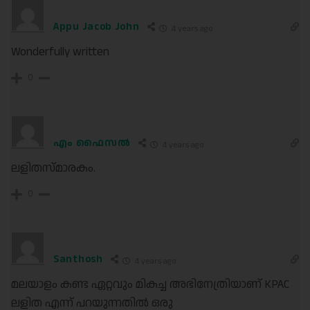
Appu Jacob John
4 years ago
Wonderfully written
0
എം ഫൈസൽ
4 years ago
ലളിതസ്മാരകം.
0
Santhosh
4 years ago
മലയാളം കണ്ട ഏറ്റവും മികച്ച അഭിനേത്രിയാണ് KPAC
ലളിത എന്ന് പറയുന്നതിൽ ഒരു