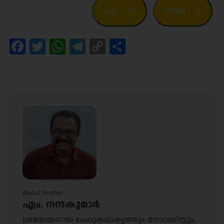
Like
22
Dislike
0
Facebook
Twitter
WhatsApp
Telegram
Copy
Share
Link
About Author
എം. നന്ദകുമാർ
ശ്രദ്ധേയനായ ചെറുകഥാകൃത്തും നോവലിസ്റ്റും.