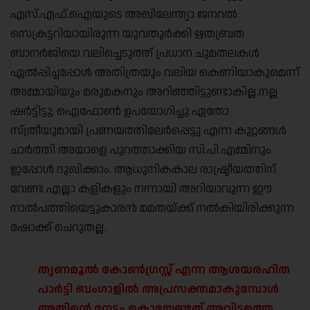
എസ്.എഫ്.ഐയുടെ അഖിലേന്ത്യാ ജനറൽ
സെക്രട്ടറിയായിരുന്ന യുവതുർക്കി ഋതബ്രത
ബാനർജിയെ വലിച്ചെടുത്ത് പ്രധാന ചുമതലകൾ
ഏൽപ്പിച്ചപ്പോൾ അതിത്രയും വലിയ കെണിയാകുമെന്ന്
അമ്മായിയും മരുമകനും അറിഞ്ഞിട്ടുണ്ടാകില്ല.നല്ല
ഷർട്ടിട്ടു, ഐഫോൺ ഉപയോഗിച്ചു ഏതോ
സ്ത്രീയുമായി പ്രണയത്തിലേർപ്പെട്ടു എന്ന കുറ്റങ്ങൾ
ചാർത്തി അയാളെ പുറത്താക്കിയ സി.പി.എമ്മിനും
ഇപ്പോൾ ദുഖിക്കാം. ആധുനികകാല രാഷ്ട്രീയത്തിന്
വേണ്ട എല്ലാ കളികളും നന്നായി അറിയാവുന്ന ഈ
നാൽപത്തിയെട്ടുകാരൻ മമതയ്ക്ക് നൽകിയിരിക്കുന്ന
ഷോക്ക് ചെറുതല്ല.
തൃണമൂൽ കോൺഗ്രസ്സ് എന്ന ആശയരഹിത
പാർട്ടി ബംഗാളിൽ അപ്രസക്തമാകുമ്പോൾ
അതിന്റെ നേട്ടം കൊയ്യേണ്ടത് അവിടത്തെ