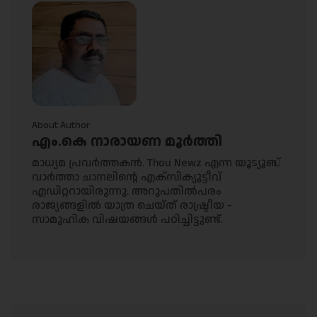
About Author
എം.കെ നാരായണ മൂർത്തി
മാധ്യമ പ്രവർത്തകൻ. Thou Newz എന്ന യൂട്യൂബ്
വാർത്താ ചാനലിൻ്റെ എക്സിക്യൂട്ടീവ്
എഡിറ്ററായിരുന്നു. അറുപതിൽപരം
രാജ്യങ്ങളിൽ യാത്ര ചെയ്ത് രാഷ്ട്രീയ -
സാമുഹിക വിഷയങ്ങൾ പഠിച്ചിട്ടുണ്ട്.