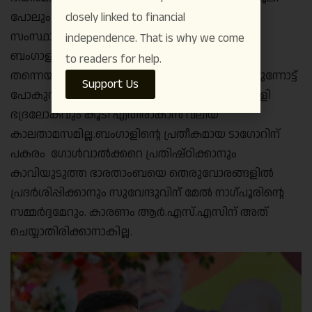
closely linked to financial
പോലും ലഭിക്കാതെ ദക്ഷിണേന്ത്യൻ
സംസ്ഥാനങ്ങളിലെത്തി പണിയെടുക്കുന്ന
independence. That is why we come
ബംഗാളിയ്ക്ക് അതൊരു കനത്ത പ്രഹരം
to readers for help.
തന്നെയാണ്.ഇത്തരം കരാള നിയമങ്ങളുമായി മുന്നോട്ട്
Support Us
പോകുന്ന ബി.ജെ.പി സർക്കാരിനെതിരെ ബംഗാളി
ഭദ്രലോകവും കൂടി എതിരാകാൻ വലിയ
കാലതാമസമില്ല.ബംഗാളിന്റെ പ്രതീകമായ ടാഗോറിന്
പകരം ഗോൾവാൽക്കറെ പ്രതിഷ്ഠിക്കാനും
കാവിയുടുത്ത ഭാരതാംബയെ തെരുവോരങ്ങളിൽ
പ്രദർശിപ്പിക്കാനും സുവേന്ദുവിന് മേൽ നാഗ്പൂരിന്റെ
സമ്മർദ്ദമേറും. കാരണം ആർ.എസ്.എസിന് അത്
ചെയ്യാതിരിക്കാനാകില്ല.