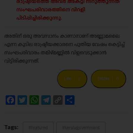
രാഷ്ട്രീയത്തെ അവർ അകറ്റി നിറുത്തുന്നത്
സംഘപരിവാരത്തിനെ വിറളി
പിടിപ്പിച്ചിരിക്കുന്നു.
അതിന് ഒരു അവസാനം കാണാനാണ് അണ്ണാമലൈ
എന്ന കുടില രാഷ്ട്രീയക്കാരനെ പുതിയ വേഷം കെട്ടിച്ച്
സംഘപരിവാരം തമിഴ്മണ്ണിൽ വിളവെടുക്കാൻ
വിട്ടിരിക്കുന്നത്.
Like
2
Dislike
0
Facebook
Twitter
WhatsApp
Telegram
Copy
Share
Link
Tags:
#featured
#keralagovernment