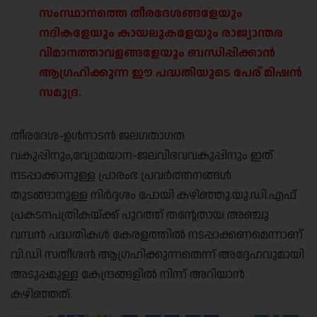
സംസ്ഥാനത്തെ തീരദേശങ്ങളേയും
നദികളേയും കായലുകളേയും രാജ്യാന്തര
വിമാനത്താവളങ്ങളേയും ബന്ധിപ്പിക്കാൻ
ആഗ്രഹിക്കുന്ന ഈ പദ്ധതിയുടെ പേര് മിഷൻ
സമുദ്ര.
തീരദേശ-ഉൾനാടൻ ജലഗതാഗത
വകുപ്പിനും,വ്യോമയാന-ജലവിഭവവകുപ്പിനും ഇത്
നടപ്പാക്കാനുള്ള പ്രാരംഭ പ്രവർത്തനങ്ങൾ
തുടങ്ങാനുള്ള നിർദ്ദശം പോയി കഴിഞ്ഞു.യു.ഡി.എഫ്
പ്രകടനപത്രികയ്ക്ക് പുറത്ത് തന്റേതായ അഞ്ചു
വമ്പൻ പദ്ധതികൾ കേരളത്തിൽ നടപ്പാക്കണമെന്നാണ്
വി.ഡി സതീശൻ ആഗ്രഹിക്കുന്നതെന്ന് അദ്ദേഹവുമായി
അടുപ്പമുള്ള കേന്ദ്രങ്ങളിൽ നിന്ന് അറിയാൻ
കഴിഞ്ഞത്.