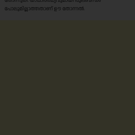
തോന്നുക. യാഥാർത്ഥ്യവുമായി പുലബന്ധം
പോലുമില്ലാത്തതാണ് ഊ തോന്നൽ.