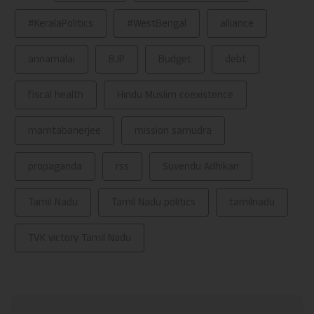
#KeralaPolitics
#WestBengal
alliance
annamalai
BJP
Budget
debt
fiscal health
Hindu Muslim coexistence
mamtabanerjee
mission samudra
propaganda
rss
Suvendu Adhikari
Tamil Nadu
Tamil Nadu politics
tamilnadu
TVK victory Tamil Nadu