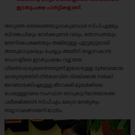
ഇടതുപക്ഷ പാർട്ടികളാണ്.
അടുത്ത തെരഞ്ഞെടുപ്പാകുമ്പോൾ സി.പി.എമ്മും
ബി.ജെ.പിയും നേർക്കുനേർ വരും. മതാന്ധതയും
മതനിരപേക്ഷതയും തമ്മിലുള്ള ഏറ്റുമുട്ടലായി
അതുമാറുകയും ചെയ്യും.അതിന് തയ്യാറാകാൻ
ബംഗാളിലെ ഇടതുപക്ഷം വല്ലാതെ
വിയർപ്പൊഴുക്കേണ്ടതുണ്ട്.ഇപ്പോഴുള്ള ദുർബലമായ
നേതൃത്വത്തിന് നിർബന്ധിത വിരമിക്കൽ നൽകി
ജനങ്ങൾക്കിഷ്ടമുള്ള മീനാക്ഷി മുഖർജിയെ
പോലുള്ളവരെ സംസ്ഥാന സെക്രട്ടറിയായൊക്കെ
പരീക്ഷിക്കാൻ സി.പി.എം കേന്ദ്ര നേതൃത്വം
തയ്യാറാകണമെന്ന് മാത്രം.