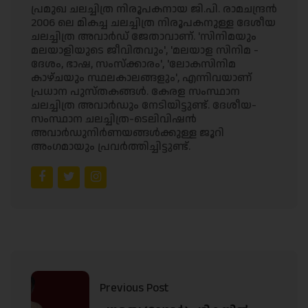
പ്രമുഖ ചലച്ചിത്ര നിരൂപകനായ ജി.പി. രാമചന്ദ്രൻ
2006 ലെ മികച്ച ചലച്ചിത്ര നിരൂപകനുള്ള ദേശീയ
ചലച്ചിത്ര അവാർഡ് ജേതാവാണ്. 'സിനിമയും
മലയാളിയുടെ ജീവിതവും', 'മലയാള സിനിമ -
ദേശം, ഭാഷ, സംസ്‌ക്കാരം', 'ലോകസിനിമ
കാഴ്ചയും സ്ഥലകാലങ്ങളും', എന്നിവയാണ്
പ്രധാന പുസ്തകങ്ങൾ. കേരള സംസ്ഥാന
ചലച്ചിത്ര അവാർഡും നേടിയിട്ടുണ്ട്. ദേശീയ-
സംസ്ഥാന ചലച്ചിത്ര-ടെലിവിഷൻ
അവാർഡുനിർണയങ്ങൾക്കുള്ള ജൂറി
അംഗമായും പ്രവർത്തിച്ചിട്ടുണ്ട്.
Previous Post