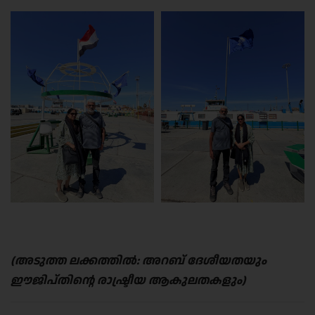
(അടുത്ത ലക്കത്തിൽ: അറബ് ദേശീയതയും
ഈജിപ്തിന്റെ രാഷ്ട്രീയ ആകുലതകളും)