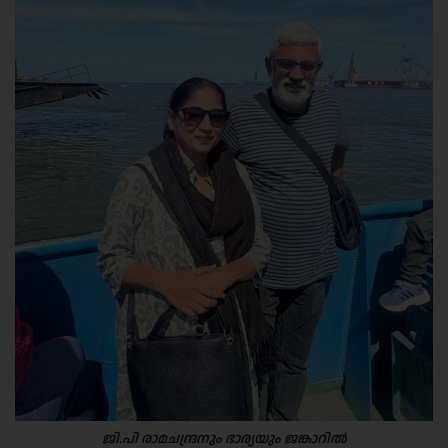
ജി.പി രാമചന്ദ്രനും ഭാര്യയും ജങ്കാറിൽ