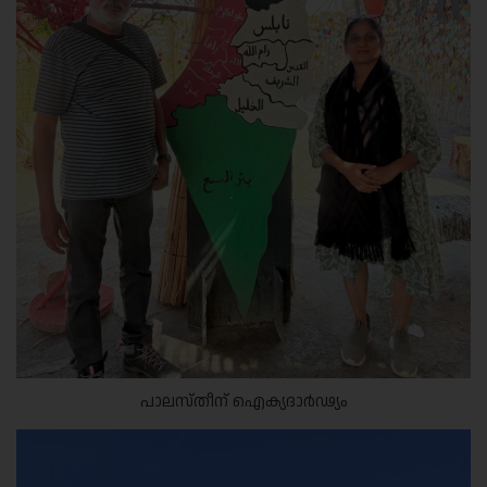
പാലസ്തീന് ഐക്യദാർഢ്യം