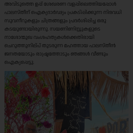
അവിടുത്തെ ഉപ്പ് ശേഖരണ വളപ്പിലെത്തിയപ്പോൾ
പാലസ്തീന് ഐക്യദാർഢ്യം പ്രകടിപ്പിക്കുന്ന നിരവധി
സുവനീറുകളും ചിത്രങ്ങളും പ്രദർശിപ്പിച്ച ഒരു
കടയുണ്ടായിരുന്നു. സയണിണിസ്റ്റുകളുടെ
നാശോന്മുഖ വംശഹത്യകൾക്കെതിരായി
ചെറുത്തുനില്പ് തുടരുന്ന മഹത്തായ പാലസ്തീൻ
ജനതയോടും രാഷ്ട്രത്തോടും ഞങ്ങൾ വീണ്ടും
ഐക്യപ്പെട്ടു.