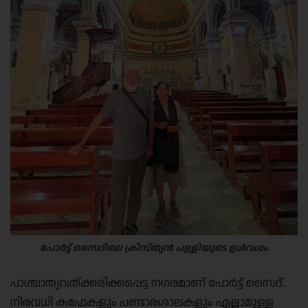
പോർട്ട് സൈദിലെ ക്രിസ്ത്യൻ പള്ളിയുടെ ഉൾവശം
പാശ്ചാത്യവത്ക്കരിക്കപ്പെട്ട നഗരമാണ് പോർട്ട് സൈദ്.
നിരവധി കഫേകളും പണ്ടാരശാലകളും എല്ലാമുള്ള