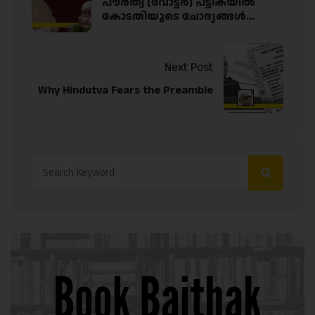
പൗരത്വ (വോട്ടർ) പട്ടികയിൽ
കോടതിയുടെ ചോദ്യങ്ങൾ…
Next Post
Why Hindutva Fears the Preamble