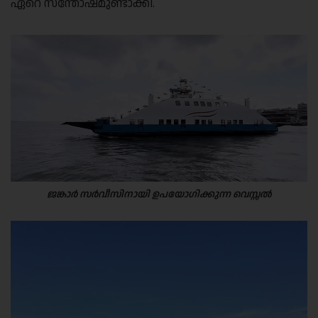
ഏറെ സന്തോഷമുണ്ടാക്കി.
ജങ്കാർ സർവീസിനായി ഉപയോഗിക്കുന്ന വെസ്സൽ