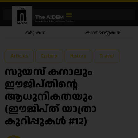
കഥപ്പൊട്ടുകൾ
കഥയാട്ടം
Articles
Culture
History
Travel
സൂയസ് കനാലും
ഈജിപ്തിന്റെ
ആധുനികതയും
(ഈജിപ്ത് യാത്രാ
കുറിപ്പുകൾ #12)