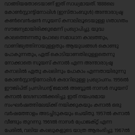
വാങ്ങിയതോടെയാണ് ഇത് സാധ്യമായത്. 1888ലെ
കോൺസ്റ്റാന്റിനോപ്പിൾ (ഇസ്താംബുൾ) അന്താരാഷ്ട്ര
കൺവെൻഷൻ സൂയസ് കനാലിലൂടെയുള്ള ഗതാഗതം
സൗജന്യമായിരിക്കുമെന്ന് പ്രഖ്യാപിച്ചു. യുദ്ധ
കാലത്തെന്നതു പോലെ സമാധാന കാലത്തും,
വാണിജ്യത്തിനായുള്ളതും ആയുധങ്ങൾ കൊണ്ടു
പോകുന്നതും, ഏത് കൊടിയാണതിലുള്ളതെന്നു
നോക്കാതെ സൂയസ് കനാൽ എന്ന അന്താരാഷ്ട്ര
കനാലിൽ ഏതു കപ്പലിനും പോകാം എന്നതായിരുന്നു
കോൺസ്റ്റാന്റിനോപ്പിൾ കരാറിലുള്ള പ്രഖ്യാപനം. 1956ൽ
ഈജിപ്ത് പ്രസിഡന്റ് ജമാൽ അബ്ദുൽ നാസർ സൂയസ്
കനാൽ ദേശസാൽക്കരിച്ചു. ഇത് നയപരമായ
സംഘർഷത്തിലേയ്ക്ക് നയിക്കുകയും കനാൽ ഒരു
വർഷത്തോളം അടച്ചിടുകയും ചെയ്തു. 1957ൽ കനാൽ
വീണ്ടും തുറന്നു. 1961ൽ നാസർ പ്രോജക്റ്റ് എന്ന
പേരിൽ, വലിയ കപ്പലുകളുടെ യാത്ര ആരംഭിച്ചു. 1967ൽ