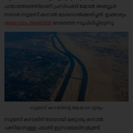
പശ്ചാത്തലത്തിലാണ് പ്രസിഡണ്ട് ജമാൽ അബ്ദുൾ
നാസർ സൂയസ് കനാൽ ദേശസാൽക്കരിച്ചത്. ഇക്കാര്യം
അദ്ധ്യായം അഞ്ചിൽ
നേരത്തെ സൂചിപ്പിച്ചിരുന്നു.
സൂയസ് കനാലിന്റെ ആകാശ ദൃശ്യം
സൂയസ് കനാലിന് ബദലായി മറ്റൊരു കനാൽ
പണിയാനുള്ള പദ്ധതി ഇസ്രായേലിനുമുണ്ട്.