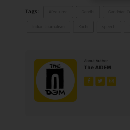
Tags:
#featured
Gandhi
Gandhian C
Indian Journalism
Kochi
speech
About Author
The AIDEM