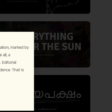
alism, marked by
 all, a
Editorial
dence. That is