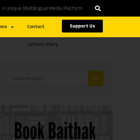
A Unique Multilingual Media Platform
Support Us
mns
Contact
Cartoon Story
Caste