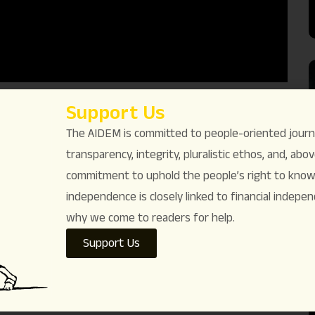
Support Us
മായിച്ചു കളയാനാണ് ശ്രമിക്കുന്നതെന്ന് പ്രശസ്ത
The AIDEM is committed to people-oriented journ
വീണ്ടും വീണ്ടും കൊന്നു കൊണ്ടിരിക്കുകയാണ്.
transparency, integrity, pluralistic ethos, and, above
സെമിനാർ പരമ്പരയിൽ ടി പത്മനാഭൻ നടത്തിയ
commitment to uphold the people’s right to know. 
ണാം.
independence is closely linked to financial indepen
why we come to readers for help.
Like
2
Dislike
0
Support Us