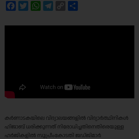
Facebook
Twitter
WhatsApp
Telegram
Copy
Share
Link
കർണാടകയിലെ വിദ്യാലയങ്ങളിൽ വിദ്യാർത്ഥിനികൾ
ഹിജാബ് ധരിക്കുന്നത് നിരോധിച്ചതിനെതിരെയുള്ള
ഹർജികളിൽ സുപ്രീംകോടതി ജഡ്ജിമാർ