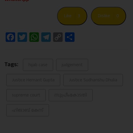
Like
3
Dislike
0
Facebook
Twitter
WhatsApp
Telegram
Copy
Share
Link
Tags:
hijab case
judgement
Justice Hemant Gupta
Justice Sudhanshu Dhulia
supreme court
സുപ്രീംകോടതി
ഹിജാബ് കേസ്