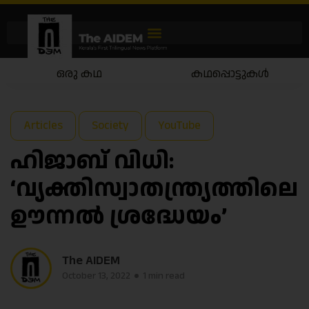
ഒരു കഥ
കഥപ്പൊട്ടുകൾ
Articles
Society
YouTube
ഹിജാബ് വിധി:
‘വ്യക്തിസ്വാതന്ത്ര്യത്തിലെ
ഊന്നൽ ശ്രദ്ധേയം’
The AIDEM
October 13, 2022
1 min read