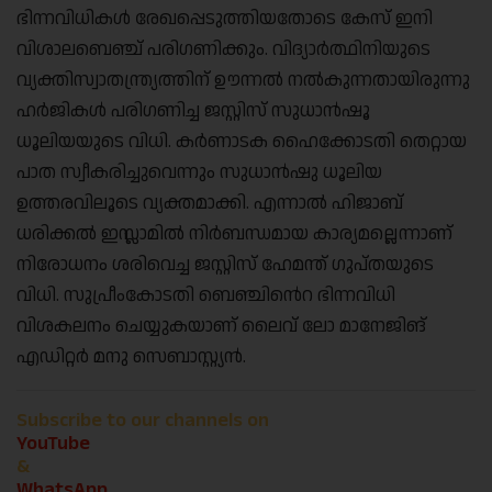
ഭിന്നവിധികൾ രേഖപ്പെടുത്തിയതോടെ കേസ് ഇനി
വിശാലബെഞ്ച് പരിഗണിക്കും. വിദ്യാർത്ഥിനിയുടെ
വ്യക്തിസ്വാതന്ത്ര്യത്തിന് ഊന്നൽ നൽകുന്നതായിരുന്നു
ഹർജികൾ പരിഗണിച്ച ജസ്റ്റിസ് സുധാൻഷൂ
ധൂലിയയുടെ വിധി. കർണാടക ഹൈക്കോടതി തെറ്റായ
പാത സ്വീകരിച്ചുവെന്നും സുധാൻഷു ധൂലിയ
ഉത്തരവിലൂടെ വ്യക്തമാക്കി. എന്നാൽ ഹിജാബ്
ധരിക്കൽ ഇസ്ലാമിൽ നിർബന്ധമായ കാര്യമല്ലെന്നാണ്
നിരോധനം ശരിവെച്ച ജസ്റ്റിസ് ഹേമന്ത് ഗുപ്തയുടെ
വിധി. സുപ്രീംകോടതി ബെഞ്ചിൻെറ ഭിന്നവിധി
വിശകലനം ചെയ്യുകയാണ് ലൈവ് ലോ മാനേജിങ്
എഡിറ്റർ മനു സെബാസ്റ്റ്യൻ.
Subscribe to our channels on
YouTube
&
WhatsApp