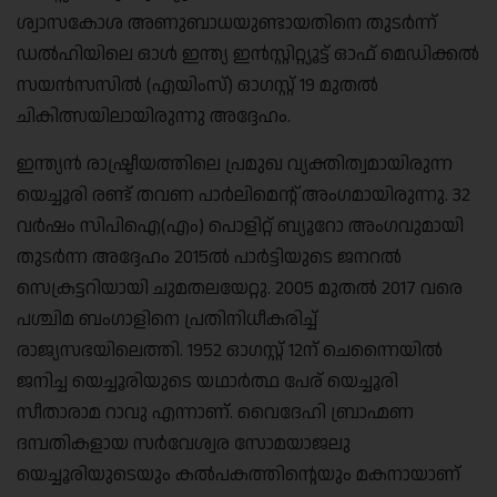
ശ്വാസകോശ അണുബാധയുണ്ടായതിനെ തുടർന്ന്
ഡൽഹിയിലെ ഓൾ ഇന്ത്യ ഇൻസ്റ്റിറ്റ്യൂട്ട് ഓഫ് മെഡിക്കൽ
സയൻസസിൽ (എയിംസ്) ഓഗസ്റ്റ് 19 മുതൽ
ചികിത്സയിലായിരുന്നു അദ്ദേഹം.
ഇന്ത്യൻ രാഷ്ട്രീയത്തിലെ പ്രമുഖ വ്യക്തിത്വമായിരുന്ന
യെച്ചൂരി രണ്ട് തവണ പാർലിമെൻ്റ് അംഗമായിരുന്നു. 32
വർഷം സിപിഐ(എം) പൊളിറ്റ് ബ്യൂറോ അംഗവുമായി
തുടർന്ന അദ്ദേഹം 2015ൽ പാർട്ടിയുടെ ജനറൽ
സെക്രട്ടറിയായി ചുമതലയേറ്റു. 2005 മുതൽ 2017 വരെ
പശ്ചിമ ബംഗാളിനെ പ്രതിനിധീകരിച്ച്
രാജ്യസഭയിലെത്തി. 1952 ഓഗസ്റ്റ് 12ന് ചെന്നൈയിൽ
ജനിച്ച യെച്ചൂരിയുടെ യഥാർത്ഥ പേര് യെച്ചൂരി
സീതാരാമ റാവു എന്നാണ്. വൈദേഹി ബ്രാഹ്മണ
ദമ്പതികളായ സർവേശ്വര സോമയാജലു
യെച്ചൂരിയുടെയും കൽപകത്തിൻ്റെയും മകനായാണ്