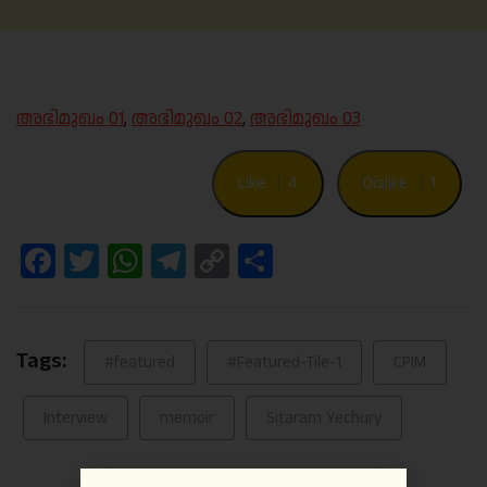
അഭിമുഖം 01
,
അഭിമുഖം 02
,
അഭിമുഖം 03
Like
4
Dislike
1
Facebook
Twitter
WhatsApp
Telegram
Copy
Share
Link
Tags:
#featured
#Featured-Tile-1
CPIM
Interview
memoir
Sitaram Yechury