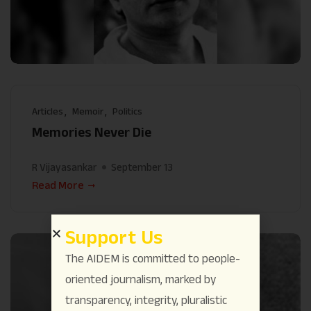
Articles
Memoir
Politics
Memories Never Die
R Vijayasankar
September 13
Read More
Support Us
The AIDEM is committed to people-
oriented journalism, marked by
transparency, integrity, pluralistic