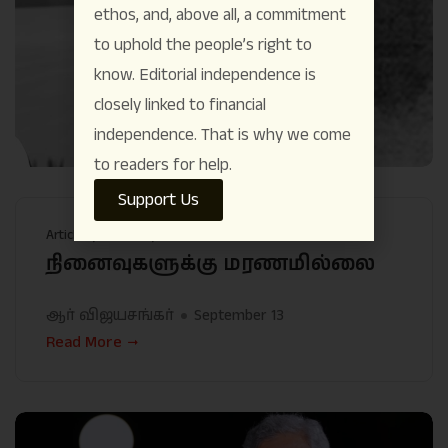
ethos, and, above all, a commitment
to uphold the people’s right to
know. Editorial independence is
closely linked to financial
independence. That is why we come
to readers for help.
Support Us
Articles
Memoir
Politics
நினைவுகளுக்கு மரணமில்லை
ஆர் விஜயசங்கர்
September 13
Read More