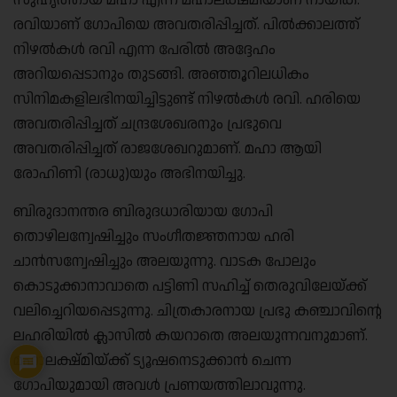
സുഹൃത്തായ മഹാ എന്ന മഹാലക്ഷ്മിയാണ് നായിക.
രവിയാണ് ഗോപിയെ അവതരിപ്പിച്ചത്. പില്‍ക്കാലത്ത്
നിഴല്‍കള്‍ രവി എന്ന പേരില്‍ അദ്ദേഹം
അറിയപ്പെടാനും തുടങ്ങി. അഞ്ഞൂറിലധികം
സിനിമകളിലഭിനയിച്ചിട്ടുണ്ട് നിഴല്‍കള്‍ രവി. ഹരിയെ
അവതരിപ്പിച്ചത് ചന്ദ്രശേഖരനും പ്രഭുവെ
അവതരിപ്പിച്ചത് രാജശേഖറുമാണ്. മഹാ ആയി
രോഹിണി (രാധു)യും അഭിനയിച്ചു.
ബിരുദാനന്തര ബിരുദധാരിയായ ഗോപി
തൊഴിലന്വേഷിച്ചും സംഗീതജ്ഞനായ ഹരി
ചാന്‍സന്വേഷിച്ചും അലയുന്നു. വാടക പോലും
കൊടുക്കാനാവാതെ പട്ടിണി സഹിച്ച് തെരുവിലേയ്ക്ക്
വലിച്ചെറിയപ്പെടുന്നു. ചിത്രകാരനായ പ്രഭു കഞ്ചാവിന്റെ
ലഹരിയില്‍ ക്ലാസില്‍ കയറാതെ അലയുന്നവനുമാണ്.
മഹാലക്ഷ്മിയ്ക്ക് ട്യൂഷനെടുക്കാന്‍ ചെന്ന
ഗോപിയുമായി അവള്‍ പ്രണയത്തിലാവുന്നു.