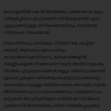
മലയാളത്തിൽ കെ ജി ജോർജ്ജും പത്മരാജനും മറ്റും
പരീക്ഷിച്ചിരുന്ന മധ്യവർത്തി സിനിമകളാണിത് എന്ന
എളുപ്പത്തിലുള്ള വര്‍ഗീകരണത്തിനും ഭാരതിരാജ
സിനിമകൾ വിധേയമായി.
നാടോടിത്തവും തനിമയും നിറഞ്ഞ ആ ചലച്ചിത്ര
ശൈലി, ആർദ്രവും മനോഹരവും
കാവ്യാത്മകവുമായിരുന്നു. മുൻകാലങ്ങളിൽ
തിരശ്ശീലകളിൽ നിറഞ്ഞുനിന്നിരുന്ന അതിഭാവുകത്വം
നിറഞ്ഞ എടുപ്പുകോലങ്ങൾ മണ്ണും വിയർപ്പും കൊണ്ട്
മൂടപ്പെട്ട ഇരുണ്ട ശരീരങ്ങളാൽ മാറ്റിസ്ഥാപിക്കപ്പെട്ടു –
ലോകമെമ്പാടുമുള്ള തമിഴ് ജനതയെ അവരുടെ സ്വന്തം
ജീവിതത്തോടും സംസ്കാരത്തോടും സ്വത്വത്തോടും
കൂടുതൽ അടുപ്പിച്ചതിലൂടെ ഭാരതിരാജ സിനിമകൾ
പുതിയ സിനിമാത്തമിഴകം തന്നെ നിര്‍മ്മിച്ചെടുത്തു.