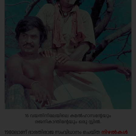
16 വയതിനിലേയിലെ കമൽഹാസൻ്റേയും
രജനികാന്തിൻ്റേയും ഒരു സ്റ്റിൽ.
1980ലാണ് ഭാരതിരാജ സംവിധാനം ചെയ്ത
നിഴല്‍കള്‍