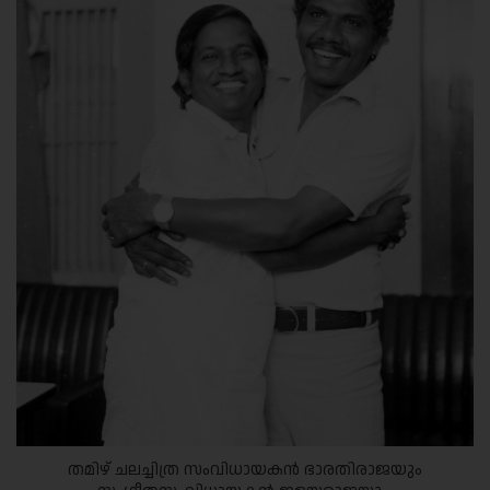
തമിഴ് ചലച്ചിത്ര സംവിധായകൻ ഭാരതിരാജയും