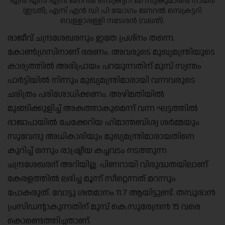
എൻ എസ് എസ് ജനറൽ സെക്രട്ടറി ജി സുകുമാരൻ നായർ
(ഇടത്), എസ് എൻ ഡി പി യോഗം ജനറൽ സെക്രട്ടറി
വെള്ളാപ്പള്ളി നടേശൻ (വലത്).
രാജീവ് ചന്ദ്രശേഖരനും ഇതേ പ്രശ്നം തന്നെ.
കോൺഗ്രസിനാണ് ഭരണം. അവരുടെ മുഖ്യമന്ത്രിയുടെ
കാര്യത്തിൽ അഭിപ്രായം പറയുന്നതിന് മുമ്പ് സ്വന്തം
പാർട്ടിയിൽ നിന്നും മുഖ്യമന്ത്രിമാരായി വന്നവരുടെ
ചരിത്രം പരിശോധിക്കണം. അഴിമതിയിൽ
മുങ്ങിക്കുളിച്ച് അകത്താകുമെന്ന് വന്ന ഘട്ടത്തിൽ
ഭാജാപായിൽ ചേക്കേറിയ ഹിമാന്തബിശ്വ ശർമ്മയും
സുവേന്ദു അധികാരിയും മുഖ്യമന്ത്രിമാരായതിനെ
കുറിച്ച് ഒന്നും രാഷ്ട്രീയ കച്ചവടം നടത്തുന്ന
ചന്ദ്രശേഖരന് അറിയില്ല. പിണറായി വിരുദ്ധതയിലാണ്
കേരളത്തിൽ ലഭിച്ച മൂന്ന് സീറ്റെന്നത് മറന്നും
പോകരുത്. വോട്ടു ശതമാനം 11.7 ആയിട്ടുണ്ട്. തമ്പുരാൻ
പ്രസിഡന്റാകുന്നതിന് മുമ്പ് കെ.സുരേന്ദ്രൻ 15 വരെ
കൊണ്ടെത്തിച്ചതാണ്.