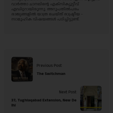
വാർത്താ ചാനലിൻ്റെ എക്സിക്യൂട്ടീവ്
എഡിറ്ററായിരുന്നു. അറുപതിൽപരം
രാജ്യങ്ങളിൽ യാത്ര ചെയ്ത് രാഷ്ട്രീയ -
സാമുഹിക വിഷയങ്ങൾ പഠിച്ചിട്ടുണ്ട്.
Previous Post
The Switchman
Next Post
37, Tughlaqabad Extension, New De
lhi