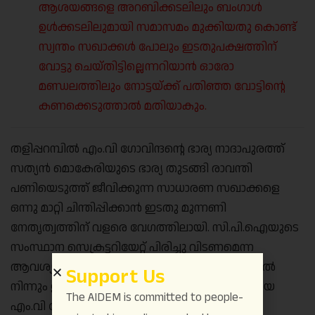
ആശയങ്ങളെ അറബിക്കടലിലും ബംഗാൾ
ഉൾക്കടലിലുമായി സമാസമം മുക്കിയതു കൊണ്ട്
സ്വന്തം സഖാക്കൾ പോലും ഇടതുപക്ഷത്തിന്
വോട്ടു ചെയ്തിട്ടില്ലെന്നറിയാൻ ഓരോ
മണ്ഡലത്തിലും നോട്ടയ്ക്ക് പതിഞ്ഞ വോട്ടിന്റെ
കണക്കെടുത്താൽ മതിയാകും.
തളിപ്പറമ്പിൽ എം.വി ഗോവിന്ദന്റെ ഭാര്യ നാദാപുരത്ത്
സത്യൻ മൊകേരിയുടെ ഭാര്യ തുടങ്ങി രാവന്തി
പണിയെടുത്ത് ജീവിക്കുന്ന സാധാരണ സഖാക്കളെ
ഒന്നു മാറ്റി ചിന്തിപ്പിക്കാൻ ഇടതു മുന്നണി
നേതൃത്വത്തിന് വളരെ വേഗത്തിലായി. സി.പി.ഐയുടെ
സംസ്ഥാന സെക്രട്ടറിയേറ്റ് പിരിച്ചു വിടണമെന്ന
ആവശ്യം അവരുടെ തന്നെ ജില്ലാ നേതൃത്വങ്ങളിൽ
Support Us
നിന്നും ഉയർന്നു കഴിഞ്ഞു. താത്വികാചാര്യന്മാരായ
The AIDEM is committed to people-
എം.വി ഗോവിന്ദനും ബിനോയ് വിശ്വവും ആ