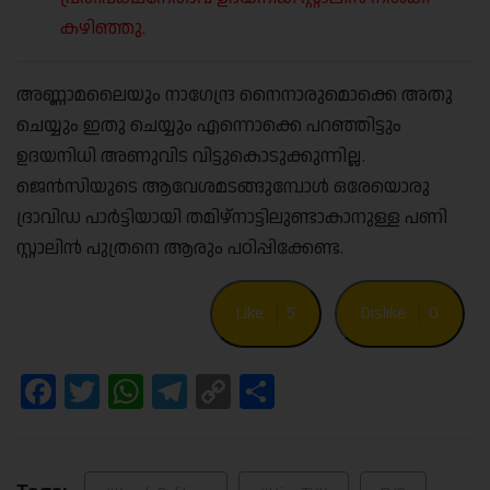
കഴിഞ്ഞു.
അണ്ണാമലൈയും നാഗേന്ദ്ര നൈനാരുമൊക്കെ അതു
ചെയ്യും ഇതു ചെയ്യും എന്നൊക്കെ പറഞ്ഞിട്ടും
ഉദയനിധി അണുവിട വിട്ടുകൊടുക്കുന്നില്ല.
ജെൻസിയുടെ ആവേശമടങ്ങുമ്പോൾ ഒരേയൊരു
ദ്രാവിഡ പാർട്ടിയായി തമിഴ്നാട്ടിലുണ്ടാകാനുള്ള പണി
സ്റ്റാലിൻ പുത്രനെ ആരും പഠിപ്പിക്കേണ്ട.
Like
5
Dislike
0
Facebook
Twitter
WhatsApp
Telegram
Copy
Share
Link