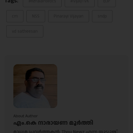
Tags:
#KeralaPolitics
#VijayTVK
BJP
cm
NSS
Pinarayi Vijayan
sndp
vd satheesan
About Author
എം.കെ നാരായണ മൂർത്തി
മാധ്യമ പ്രവർത്തകൻ. Thou Newz എന്ന യൂട്യൂബ്