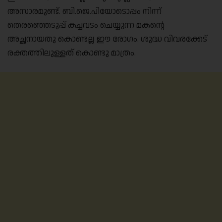
അസാരമുണ്ട്. ബി.ജെ.പിയോടൊപ്പം നിന്ന്
തെരഞ്ഞെടുപ്പ് കച്ചവടം ചെയ്യുന്ന മകന്റെ
അച്ഛനായതു കൊണ്ടല്ല ഈ രോഗം. ശുദ്ധ വിവരക്കേട്
രക്തത്തിലുള്ളത് കൊണ്ടു മാത്രം.