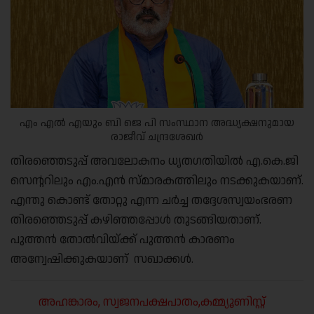
എം എൽ എയും ബി ജെ പി സംസ്ഥാന അദ്ധ്യക്ഷനുമായ
രാജീവ് ചന്ദ്രശേഖർ
തിരഞ്ഞെടുപ്പ് അവലോകനം ധൃതഗതിയിൽ എ.കെ.ജി
സെന്ററിലും എം.എൻ സ്മാരകത്തിലും നടക്കുകയാണ്.
എന്തു കൊണ്ട് തോറ്റു എന്ന ചർച്ച തദ്ദേശസ്വയംഭരണ
തിരഞ്ഞെടുപ്പ് കഴിഞ്ഞപ്പോൾ തുടങ്ങിയതാണ്.
പുത്തൻ തോൽവിയ്ക്ക് പുത്തൻ കാരണം
അന്വേഷിക്കുകയാണ് സഖാക്കൾ.
അഹങ്കാരം, സ്വജനപക്ഷപാതം,കമ്മ്യൂണിസ്റ്റ്