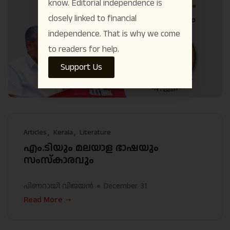
know. Editorial independence is
closely linked to financial
independence. That is why we come
to readers for help.
Support Us
Articles
Kerala
Literature
എം.ടിയും മലയാള ഭാഷയും
സംസ്കാരവും
പിണറായി വിജയൻ
December 31
Read More