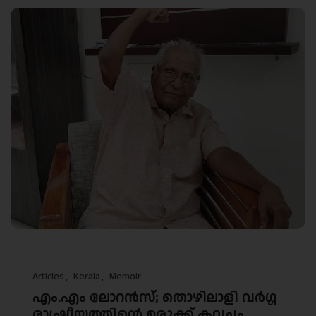
Articles
Kerala
Memoir
എം.എം ലോറൻസ്; തൊഴിലാളി വർഗ്ഗ
രാഷ്ട്രീയത്തിന്റെ ഉരുക്ക് കവചം