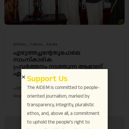
Articles
Culture
Kerala
എഴുത്തച്ഛൻ്റേതുപോലെ
സാംസ്കാരിക
പ്രവർത്തനം നടത്തുന്ന ആളാണ്
എൻ.എസ് മാധവൻ; മുഖ്യമന്ത്രി
Support Us
The AIDEM is committed to people-
പിണറായി വിജയൻ
January 1
Read More
oriented journalism, marked by
transparency, integrity, pluralistic
ethos, and, above all, a commitment
to uphold the people’s right to