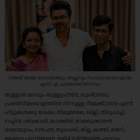
വിജയ് അമ്മ ശോഭയ്ക്കും അച്ഛനും സംവിധായകനുമായ
എസ് എ ചന്ദ്രശേഖറിനൊപ്പം
തുള്ളാത മനവും തുള്ളും(1999), ഖുശി(2000),
ഫ്രണ്ട്സ്(മലയാളത്തില്‍ നിന്നുള്ള റീമേക്ക്/2001) എന്നീ
ഹിറ്റുകള്‍ക്കു ശേഷം; തിരുമലൈ, ഖില്ലി, തിരുപ്പാച്ചി,
സച്ചിന്‍, ശിവകാശി, പോക്കിരി, വേട്ടൈക്കാരന്‍,
വേലായുധം, നന്‍പന്‍, തുപ്പാക്കി, ജില്ല, കത്തി, തെറി,
ഭൈരവ എന്നിങ്ങനെ തമിഴ് സിനിമയില്‍ ഏറ്റവും