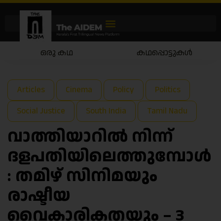
കഥപ്പൊട്ടുകൾ
കഥയാട്ടം
Articles
Cinema
Policy
Politics
Social Justice
South India
Tamil Nadu
വാത്തിയാറില്‍ നിന്ന്
ദളപതിയിലെത്തുമ്പോൾ
: തമിഴ് സിനിമയും
രാഷ്ടീയ
വൈകാരികതയും – 3