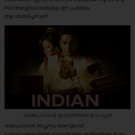
സിനിമകളിലൊക്കെയും ഈ പ്രമേയം
ആവര്‍ത്തിച്ചതാണ്.
കമൽഹാസന്റെ ‘ഇന്ത്യൻ(1996)’ന്റെ പോസ്റ്റർ
കമലഹാസന്‍ അച്ഛനും മകനുമായി
ഇരട്ടവേഷമണിഞ്ഞ ഇന്ത്യന്‍(1996) അഴിമതിക്കാരായ