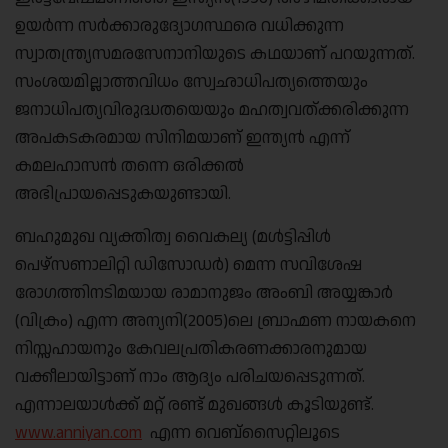
ഉയര്‍ന്ന സര്‍ക്കാരുദ്യോഗസ്ഥരെ വധിക്കുന്ന
സ്വാതന്ത്ര്യസമരസേനാനിയുടെ കഥയാണ് പറയുന്നത്.
സംശയമില്ലാത്തവിധം സ്വേഛാധിപത്യത്തെയും
ജനാധിപത്യവിരുദ്ധതയെയും മഹത്വവത്ക്കരിക്കുന്ന
അപകടകരമായ സിനിമയാണ് ഇന്ത്യന്‍ എന്ന്
കമലഹാസന്‍ തന്നെ ഒരിക്കല്‍
അഭിപ്രായപ്പെടുകയുണ്ടായി.
ബഹുമുഖ വ്യക്തിത്വ വൈകല്യ (മള്‍ട്ടിപ്പിള്‍
പെഴ്സണാലിറ്റി ഡിസോഡര്‍) മെന്ന സവിശേഷ
രോഗത്തിനടിമയായ രാമാനുജം അംബി അയ്യങ്കാര്‍
(വിക്രം) എന്ന അന്യനി(2005)ലെ ബ്രാഹ്മണ നായകനെ
നിസ്സഹായനും കേവലപ്രതികരണക്കാരനുമായ
വക്കീലായിട്ടാണ് നാം ആദ്യം പരിചയപ്പെടുന്നത്.
എന്നാലയാള്‍ക്ക് മറ്റ് രണ്ട് മുഖങ്ങള്‍ കൂടിയുണ്ട്.
www.anniyan.com
എന്ന വെബ്സൈറ്റിലൂടെ