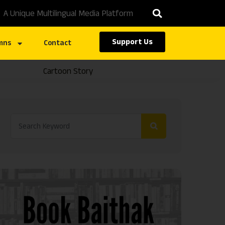
A Unique Multilingual Media Platform
Support Us
mns
Contact
Cartoon Story
Caste