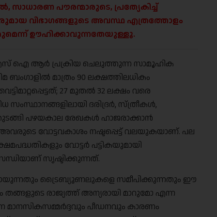
ൽ, സാധാരണ പൗരന്മാരുടെ, പ്രത്യേകിച്ച്
ബലരുമായ വിഭാഗങ്ങളുടെ അവസ്ഥ എത്രത്തോളം
െന്ന് ഊഹിക്കാവുന്നതേയുള്ളൂ.
സ് ഐ ആർ പ്രക്രിയ ചെലുത്തുന്ന സാമൂഹിക
മ ബംഗാളിൽ മാത്രം 90 ലക്ഷത്തിലധികം
ടിമാറ്റപ്പെട്ടത്; 27 മുതൽ 32 ലക്ഷം വരെ
ിധ സംസ്ഥാനങ്ങളിലായി ദരിദ്രർ, സ്ത്രീകൾ,
ൾ തുടങ്ങി പഴയകാല രേഖകൾ ഹാജരാക്കാൻ
 അവരുടെ വോട്ടവകാശം നഷ്ടപ്പെട്ട് വലയുകയാണ്. പല
ഷേമപദ്ധതികളും വോട്ടർ പട്ടികയുമായി
സന്ധിയാണ് സൃഷ്ടിക്കുന്നത്.
യുന്നതും ട്രൈബ്യൂണലുകളെ സമീപിക്കുന്നതും ഈ
്ങളുടെ രാജ്യത്ത് അന്യരായി മാറുമോ എന്ന
്കുന്ന മാനസികസമ്മർദ്ദവും പീഡനവും കാരണം