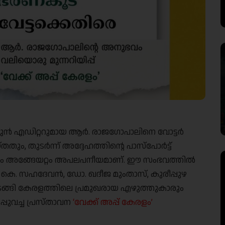
്’ മുൻ എഡിറ്ററുമായ ആർ. രാജഗോപാലിനെ വോട്ടർ
തും, തുടർന്ന് അദ്ദേഹത്തിൻ്റെ പാസ്‌പോർട്ട്
ും അങ്ങേയറ്റം അപലപനീയമാണ്. ഈ സംഭവത്തിൽ
ഫ്, കെ. സഹദേവൻ, ഡോ. ഖദീജ മുംതാസ്, കുരീപ്പുഴ
ടങ്ങി കേരളത്തിലെ പ്രമുഖരായ എഴുത്തുകാരും
പുവച്ച പ്രസ്താവന
‘വേക്ക് അപ്പ് കേരളം’