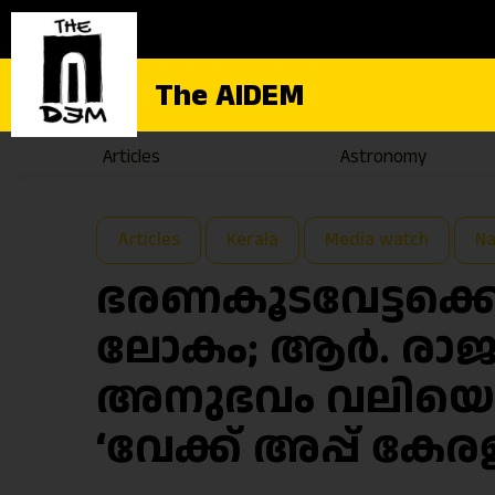
The AIDEM
Articles
Astronomy
Articles
Kerala
Media watch
Na
ഭരണകൂടവേട്ടക്ക
ലോകം; ആർ. രാജ
അനുഭവം വലിയൊരു 
‘വേക്ക് അപ്പ് കേര