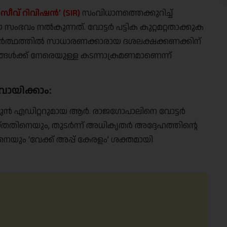
ീവ് റിവിഷൻ’ (SIR)
സംവിധാനത്തെക്കുറിച്ച്
വം നൽകുന്നത്. വോട്ടർ പട്ടിക കുറ്റമറ്റതാക്കുക
യഥാർത്ഥത്തിൽ സാധാരണക്കാരായ ദശലക്ഷക്കണക്കിന്
്ങൾക്ക് നേരെയുള്ള കടന്നാക്രമണമാണെന്ന്
ായിക്കാം:
്’ മുൻ എഡിറ്ററുമായ ആർ. രാജഗോപാലിനെ വോട്ടർ
യ്തതിനെയും, തുടർന്ന് അധികൃതർ അദ്ദേഹത്തിൻ്റെ
നെയും ‘വേക്ക് അപ്പ് കേരളം’ ശക്തമായി
Support Us
The AIDEM is committed to people-oriented journ
transparency, integrity, pluralistic ethos, and, above
commitment to uphold the people’s right to know. 
independence is closely linked to financial indepen