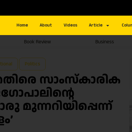
Home
About
Videos
Article
Colu
Book Review
Business
tional
Politics
െതിരെ സാംസ്കാരിക
ഗോപാലിന്റെ
മുന്നറിയിപ്പെന്ന്
ളം’