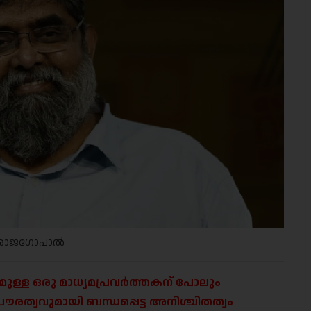
രാജഗോപാൽ
ള്ള ഒരു മാധ്യമപ്രവർത്തകന് പോലും
രത്വവുമായി ബന്ധപ്പെട്ട അനിശ്ചിതത്വം