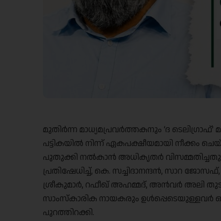
മുതിർന്ന മാധ്യമപ്രവർത്തകനും ‘ദ ടെലിഗ്രാഫ
പട്ടികയിൽ നിന്ന് ഏകപക്ഷീയമായി നീക്കം ചെയ്ത
പുതുക്കി നൽകാൻ അധികൃതർ വിസമ്മതിച്ചത
പ്രതിഷേധിച്ച്, കെ. സച്ചിദാനന്ദൻ, സാറ ജോസ
ശ്രീകുമാർ, റഫീഖ് അഹമ്മദ്, അൻവർ അലി തു
സാംസ്കാരിക നായകരും ഉൾപ്പെടെയുള്ളവർ ഒപ്
പുറത്തിറക്കി.