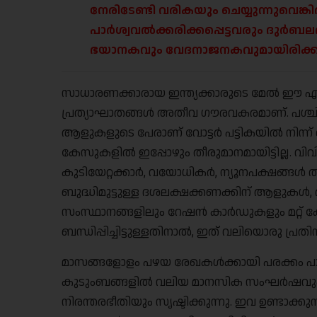
നേരിടേണ്ടി വരികയും ചെയ്യുന്നുവെങ്കി
പാർശ്വവൽക്കരിക്കപ്പെട്ടവരും ദുർ
ഭയാനകവും വേദനാജനകവുമായിരിക്കുമ
സാധാരണക്കാരായ ഇന്ത്യക്കാരുടെ മേൽ ഈ എ
പ്രത്യാഘാതങ്ങൾ അതീവ ഗൗരവകരമാണ്. പശ്ചി
ആളുകളുടെ പേരാണ് വോട്ടർ പട്ടികയിൽ നിന്ന് വെട്
കേസുകളിൽ ഇപ്പോഴും തീരുമാനമായിട്ടില്ല. വിവ
കുടിയേറ്റക്കാർ, വയോധികർ, ന്യൂനപക്ഷങ്ങ
ബുദ്ധിമുട്ടുള്ള ദശലക്ഷക്കണക്കിന് ആളുകൾ,
സംസ്ഥാനങ്ങളിലും റേഷൻ കാർഡുകളും മറ്റ് ക്
ബന്ധിപ്പിച്ചിട്ടുള്ളതിനാൽ, ഇത് വലിയൊരു പ്രതി
മാസങ്ങളോളം പഴയ രേഖകൾക്കായി പരക്കം പാ
കുടുംബങ്ങളിൽ വലിയ മാനസിക സംഘർഷവും തങ
നിരന്തരഭീതിയും സൃഷ്ടിക്കുന്നു. ഇവ ഉണ്ടാക