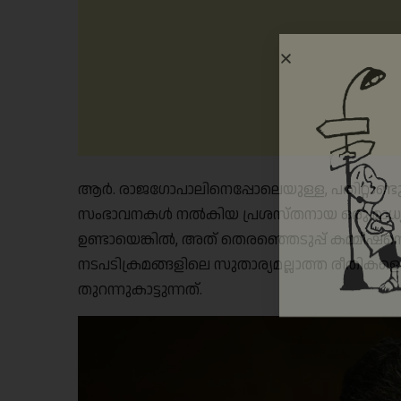
ആർ. രാജഗോപാലിനെപ്പോലെയുള്ള, പതിറ്റാണ
സംഭാവനകൾ നൽകിയ പ്രശസ്തനായ ഒരു മാധ്
ഉണ്ടായെങ്കിൽ, അത് തെരഞ്ഞെടുപ്പ് കമ്മീഷൻ്റ
നടപടിക്രമങ്ങളിലെ സുതാര്യമല്ലാത്ത രീത
തുറന്നുകാട്ടുന്നത്.