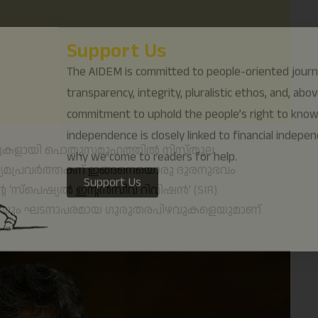
why we come to readers for help.
Support Us
്ടുകളായി പൊതുസമൂഹത്തിൽ നിസ്‌തുല
യമപ്രവർത്തകന് ഇങ്ങനെയൊരു ദുരനുഭവം
െ ‘സ്പെഷ്യൽ ഇൻ്റൻസീവ് റിവിഷൻ’ (SIR)
ികളെയും ഘടനാപരമായ ഗുരുതരപിഴവുകളെയുമാണ്