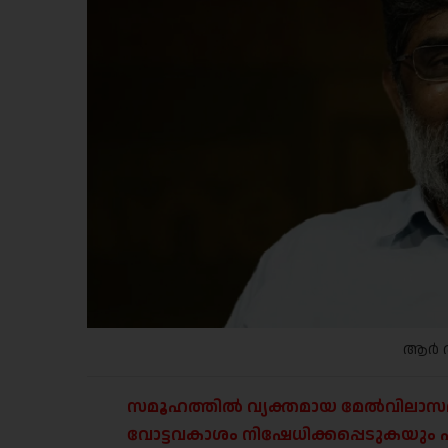
ആർ 
സമൂഹത്തിൽ വ്യക്തമായ മേൽവിലാസമു
വോട്ടവകാശം നിഷേധിക്കപ്പെടുകയും പൗ