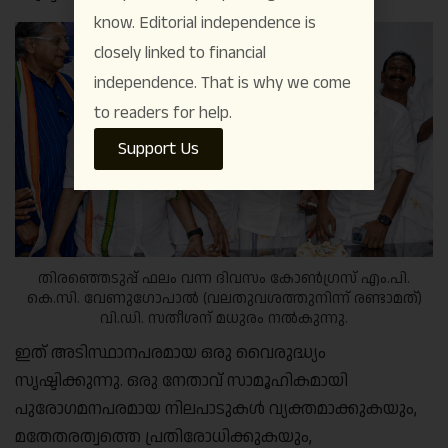
know. Editorial independence is
closely linked to financial
independence. That is why we come
to readers for help.
Support Us
തിരഞ്ഞെടുപ്പ് ഫലം വന്ന ദിവസം കോൺഗ്രസ് എം.പി.
കെ.സി. വേണുഗോപാൽ (വലതുവശത്തുനിന്ന് രണ്ടാമത്)
വി.ഡി. സതീശന് മധുരം നൽകുന്നു.
ഇത് അടിസ്ഥാനപരമായ ഒരു വൈരുദ്ധ്യം
സൃഷ്ടിക്കുന്നു. ഒരു നേതാവ് സാമൂഹികമായി
പുരോഗമനപരമായ നിലപാടുകൾ വ്യക്തമാക്കുകയും,
മതേതരത്വത്തെ പ്രതിരോധിക്കുകയും,