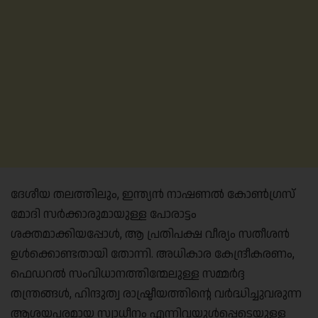
ദേശീയ തലത്തിലും, ഇന്ത്യൻ നാഷണൽ കോൺഗ്രസ്
മോദി സർക്കാരുമായുള്ള പോരാട്ടം
ശക്തമാക്കിയപ്പോൾ, ആ പ്രതിപക്ഷ വീര്യം സതീശൻ
ഉൾക്കൊണ്ടതായി തോന്നി. അധികാര കേന്ദ്രീകരണം,
ഫെഡറൽ സംവിധാനത്തിന്മേലുള്ള സമ്മർദ്ദ
തന്ത്രങ്ങൾ, ഹിന്ദുത്വ രാഷ്ട്രീയത്തിന്റെ വർദ്ധിച്ചുവരുന്ന
ആശയപരമായ സ്വാധീനം എന്നിവയുൾപ്പെടെയുള്ള