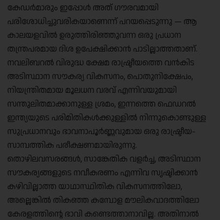
കേഡർമാരും ഇപ്പോൾ അത് ഗൗരവമായി
പരിശോധിച്ചുവരികയാണെന്ന് പറയപ്പെടുന്നു — ആ
കാലയളവിൽ ഉരുത്തിരിഞ്ഞുവന്ന ഒരു പ്രധാന
തന്ത്രപരമായ ദിശ ഉപേക്ഷിക്കാൻ പാടില്ലാത്തതാണ്.
നവലിബറൽ വിരുദ്ധ ക്ഷേമ രാഷ്ട്രീയത്തെ വൻകിട
അടിസ്ഥാന സൗകര്യ വികസനം, പൊതുനിക്ഷേപം,
നിയന്ത്രിതമായ മൂലധന വരവ് എന്നിവയുമായി
സന്തുലിതമാക്കാനുള്ള ശ്രമം, ഇന്നത്തെ ഫെഡറൽ
ഇന്ത്യയുടെ പരിമിതികൾക്കുള്ളിൽ നിന്നുകൊണ്ടുള്ള
സുപ്രധാനവും ഭാവനാപൂർണ്ണവുമായ ഒരു രാഷ്ട്രീയ-
സാമ്പത്തിക പരീക്ഷണമായിരുന്നു.
തൊഴിലവസരങ്ങൾ, സാങ്കേതിക വളർച്ച, അടിസ്ഥാന
സൗകര്യങ്ങളുടെ നവീകരണം എന്നിവ സൃഷ്ടിക്കാൻ
കഴിവില്ലാത്ത യാഥാസ്ഥിതിക വികസനത്തിലോ,
അല്ലെങ്കിൽ തികഞ്ഞ കമ്പോള മൗലികവാദത്തിലോ
കേരളത്തിന്റെ ഭാവി കണ്ടെത്താനാവില്ല. അതിനാൽ