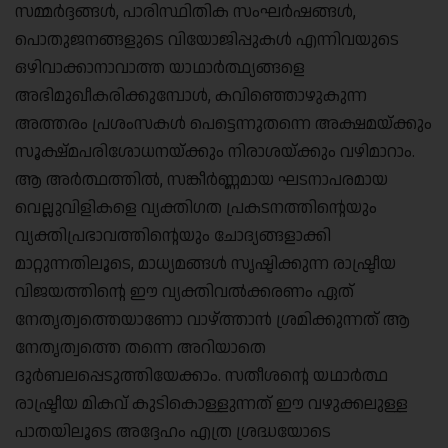
സമ്മർദ്ദങ്ങൾ, പാരിസ്ഥിതിക സംഘർഷങ്ങൾ,
പൊതുജനങ്ങളുടെ വിയോജിപ്പുകൾ എന്നിവയുടെ
ഒഴിവാക്കാനാവാത്ത യാഥാർത്ഥ്യങ്ങളെ
അഭിമുഖീകരിക്കുമ്പോൾ, കവിഞ്ഞൊഴുകുന്ന
അത്തരം പ്രശംസകൾ പെട്ടെന്നുതന്നെ അക്ഷമയ്ക്കും
സൂക്ഷ്മപരിശോധനയ്ക്കും നിരാശയ്ക്കും വഴിമാറാം.
ആ അർത്ഥത്തിൽ, സങ്കീർണ്ണമായ ഘടനാപരമായ
വെല്ലുവിളികളെ വ്യക്തിഗത പ്രകടനത്തിന്റെയും
വ്യക്തിപ്രഭാവത്തിന്റെയും ചോദ്യങ്ങളാക്കി
മാറ്റുന്നതിലൂടെ, മാധ്യമങ്ങൾ സൃഷ്ടിക്കുന്ന രാഷ്ട്രീയ
വിജയത്തിന്റെ ഈ വ്യക്തിവൽക്കരണം ഏത്
നേതൃത്വത്തെയാണോ വാഴ്ത്താൻ ശ്രമിക്കുന്നത് ആ
നേതൃത്വത്തെ തന്നെ അറിയാതെ
ദുർബലപ്പെടുത്തിയേക്കാം. സതീശന്റെ യഥാർത്ഥ
രാഷ്ട്രീയ മികവ് കുടികൊള്ളുന്നത് ഈ വഴുക്കലുള്ള
പാതയിലൂടെ അദ്ദേഹം എത്ര ശ്രദ്ധയോടെ