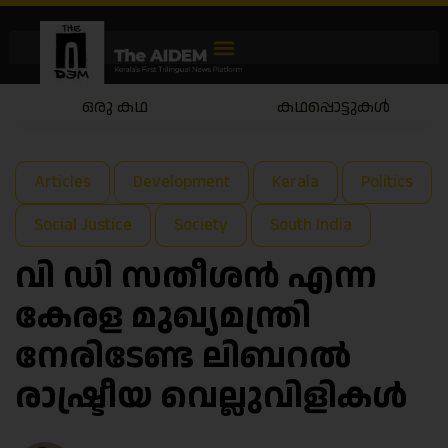
കഥപ്പൊട്ടുകൾ
കഥയാട്ടം
Articles
Development
Kerala
Politics
Social Justice
Society
South India
വി ഡി സതീശൻ എന്ന
കേരള മുഖ്യമന്ത്രി
നേരിടേണ്ട ലിബറൽ
രാഷ്ട്രീയ വെല്ലുവിളികൾ