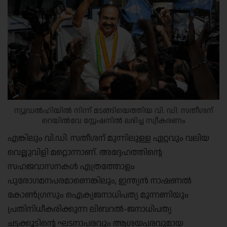
ന്യൂഡൽഹിയിൽ നിന്ന് മടങ്ങിയെത്തിയ വി. ഡി. സതീശന്
റെയിൽവേ സ്റ്റേഷനിൽ ലഭിച്ച സ്വീകരണം
എങ്കിലും വി.ഡി. സതീശന് മുന്നിലുള്ള ഏറ്റവും വലിയ
വെല്ലുവിളി മറ്റൊന്നാണ്. അദ്ദേഹത്തിന്റെ
സഹജവാസനകൾ എത്രത്തോളം
പുരോഗമനപരമാണെങ്കിലും, ഇന്ത്യൻ നാഷണൽ
കോൺഗ്രസും ഐക്യജനാധിപത്യ മുന്നണിയും
പ്രതിനിധീകരിക്കുന്ന ലിബറൽ-ജനാധിപത്യ
ചട്ടക്കൂടിന്റെ ഘടനാപരവും ആശയപരവുമായ