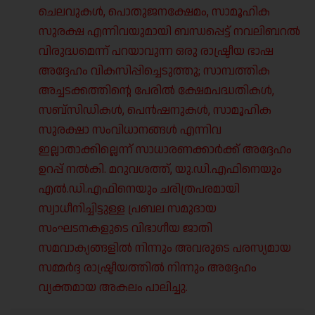
ചെലവുകൾ, പൊതുജനക്ഷേമം, സാമൂഹിക
സുരക്ഷ എന്നിവയുമായി ബന്ധപ്പെട്ട് നവലിബറൽ
വിരുദ്ധമെന്ന് പറയാവുന്ന ഒരു രാഷ്ട്രീയ ഭാഷ
അദ്ദേഹം വികസിപ്പിച്ചെടുത്തു; സാമ്പത്തിക
അച്ചടക്കത്തിന്റെ പേരിൽ ക്ഷേമപദ്ധതികൾ,
സബ്സിഡികൾ, പെൻഷനുകൾ, സാമൂഹിക
സുരക്ഷാ സംവിധാനങ്ങൾ എന്നിവ
ഇല്ലാതാക്കില്ലെന്ന് സാധാരണക്കാർക്ക് അദ്ദേഹം
ഉറപ്പ് നൽകി. മറുവശത്ത്, യു.ഡി.എഫിനെയും
എൽ.ഡി.എഫിനെയും ചരിത്രപരമായി
സ്വാധീനിച്ചിട്ടുള്ള പ്രബല സമുദായ
സംഘടനകളുടെ വിഭാഗീയ ജാതി
സമവാക്യങ്ങളിൽ നിന്നും അവരുടെ പരസ്യമായ
സമ്മർദ്ദ രാഷ്ട്രീയത്തിൽ നിന്നും അദ്ദേഹം
വ്യക്തമായ അകലം പാലിച്ചു.