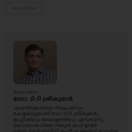
vd satheesan
About Author
ഡോ. ടി.ടി ശ്രീകുമാർ
എഴുത്തുകാരനും നിരൂപകനും
കോളമിസ്റ്റുമാണ് ഡോ. ടി.ടി. ശ്രീകുമാർ.
ഇംഗ്ലീഷിലും മലയാളത്തിലും എഴുതുന്നു.
ഹൈദരാബാദിലെ സ്കൂൾ ഓഫ് ഇന്റർ
ഡിസിപ്ലിനറി സ്റ്റഡീസ്, ഇംഗ്ലീഷ് ആൻഡ് ഫോറിൻ