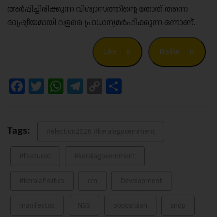
അർപ്പിച്ചിരിക്കുന്ന വിശ്വാസത്തിന്റെ തോത് തന്നെ
രാഷ്ട്രീയമായി വളരെ പ്രാധാന്യമർഹിക്കുന്ന ഒന്നാണ്.
Like
8
Dislike
0
Facebook
Twitter
WhatsApp
Telegram
Copy
Share
Link
Tags:
#election2026 #keralagovernment
#featured
#keralagovernment
#KeralaPolitics
cm
Development
manifestos
NSS
oppositiion
sndp