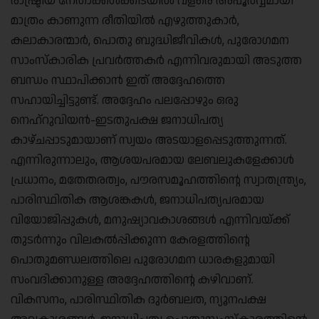
രാഷ്ട്രീയ നേതാക്കൾക്കിടയിൽ വളരെ അപൂർവ്വമായി
മാത്രം കാണുന്ന രീതിയിൽ എഴുത്തുകാർ,
കലാകാരന്മാർ, പൊതു ബുദ്ധിജീവികൾ, പുരോഗമന
സാംസ്കാരിക പ്രവർത്തകർ എന്നിവരുമായി അടുത്ത
ബന്ധം സ്ഥാപിക്കാൻ ഇത് അദ്ദേഹത്തെ
സഹായിച്ചിട്ടുണ്ട്. അദ്ദേഹം പലപ്പോഴും ഒരു
നെഹ്‌റുവിയൻ-ഇടതുപക്ഷ ജനാധിപത്യ
കാഴ്ചപ്പാടുമായാണ് സ്വയം അടയാളപ്പെടുത്തുന്നത്.
എന്നിരുന്നാലും, ആശയപരമായ ലേബലുകളേക്കാൾ
പ്രധാനം, മതേതരത്വം, പൗരസമൂഹത്തിന്റെ സ്വാതന്ത്ര്യം,
പാരിസ്ഥിതിക ആശങ്കകൾ, ജനാധിപത്യപരമായ
വിയോജിപ്പുകൾ, മനുഷ്യാവകാശങ്ങൾ എന്നിവയ്ക്ക്
തുടർന്നും വിലകൽപ്പിക്കുന്ന കേരളത്തിന്റെ
പൊതുമണ്ഡലത്തിലെ പുരോഗമന ധാരകളുമായി
സംവദിക്കാനുള്ള അദ്ദേഹത്തിന്റെ കഴിവാണ്.
വികസനം, പാരിസ്ഥിതിക ദുർബലത, ന്യൂനപക്ഷ