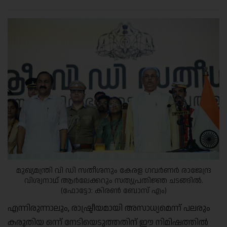
മുഖ്യമന്ത്രി വി ഡി സതീശനും കേരള ഗവർണർ രാജേന്ദ്ര
വിശ്വനാഥ് ആർലേക്കറും സത്യപ്രതിജ്ഞ ചടങ്ങിൽ.
(ഫോട്ടോ: കിരൺ ബോസ് എം)
എന്നിരുന്നാലും, രാഷ്ട്രീയമായി അസാധ്യമെന്ന് പലരും
കരുതിയ ഒന്ന് നേടിയെടുത്തതിന് ഈ നിമിഷത്തിൽ