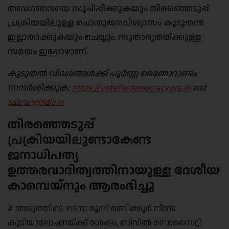
അവഗണനയെ സൂചിപ്പിക്കുകയും തിരഞ്ഞെടുപ്പ്
പ്രക്രിയയിലുള്ള പൊതുജനവിശ്വാസം കൂടുതൽ
ഇല്ലാതാക്കുകയും ചെയ്യും. സുതാര്യതയ്ക്കുള്ള
സമയം ഇപ്പോഴാണ്.
കൂടുതൽ വിവരങ്ങൾക്ക് പൂർണ്ണ മെമ്മോറാണ്ടം
സന്ദർശിക്കുക:
https://votefordemocracy.org.in
and
sabrangindia.in
തിരഞ്ഞെടുപ്പ്
പ്രക്രിയയിലുണ്ടാകേണ്ട
ജനാധിപത്യ
ഉത്തരവാദിത്വത്തിനായുള്ള ദേശീയ
കാമ്പെയ്‌നും ആരംഭിച്ചു
# അടുത്തിടെ നടന്ന മൂന്ന് മണിക്കൂർ നീണ്ട
കൂടിയാലോചനയ്ക്ക് ശേഷം, സിവിൽ സൊസൈറ്റി