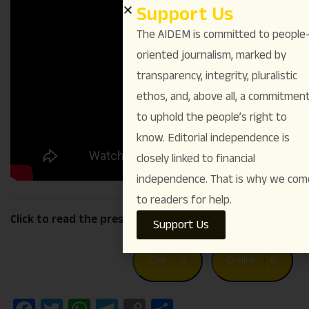
Support Us
The AIDEM is committed to people
oriented journalism, marked by
transparency, integrity, pluralistic
ethos, and, above all, a commitmen
to uphold the people’s right to
know. Editorial independence is
closely linked to financial
independence. That is why we com
to readers for help.
Click to read the press release in
English
,
Hindi
Support Us
Like
2
Dislike
6