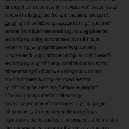
(മസ്ദൂർ കിസാൻ ശക്തി സംഘടനൻ), വെങ്കിടേഷ്
നായക് (സി.എച്ച്.ആർ.ഐ), അഞ്ജലി ഭരദ്വാജ്,
ഇ.എ.എസ്. ശർമ്മ ഐ.എ.എസ്. (റിട്ട.), പ്രശാന്ത്
ടണ്ടൻ (സീനിയർ ജേണലിസ്റ്റും പൊളിറ്റിക്കൽ
കമന്റേറ്ററും) ടീസ്റ്റ സെതൽവാദ്, (സീനിയർ
ജേണലിസ്റ്റും എഴുത്തുകാരിയും), രാജു
പരുലേക്കർ (എഴുത്തുകാരനും പൊളിറ്റിക്കൽ
കമന്റേറ്ററും) എന്നിവരും ഇതിൽ ഉൾപ്പെടുന്നു.
തിരഞ്ഞെടുപ്പ് നിയമം, പൊതുനയം, ഡാറ്റാ
സംവിധാനങ്ങൾ, മനുഷ്യാവകാശങ്ങൾ
എന്നിവയുൾപ്പെടെ ആറ് ആവശ്യങ്ങളിൽ
വിശ്വാസ്യതയും അടിയന്തിരതയും
ഉറപ്പുവരുന്നുത്തതിനാണ് ഈ കൂട്ടായ ഉദ്യമം.
തിരഞ്ഞെടുപ്പ് സുതാര്യതയിലെ ഇടിവും
വ്യവസ്ഥാപരമായ പരിഷ്കാരങ്ങളുടെ നിർണായക
ആവശ്യകതയും സംബന്ധിച്ച വർദ്ധിച്ചുവരുന്ന