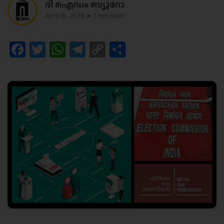
ദി ഐഡം ബ്യൂറോ
April 15, 2025
1 min read
Facebook
Twitter
WhatsApp
Telegram
Copy
Share
Link