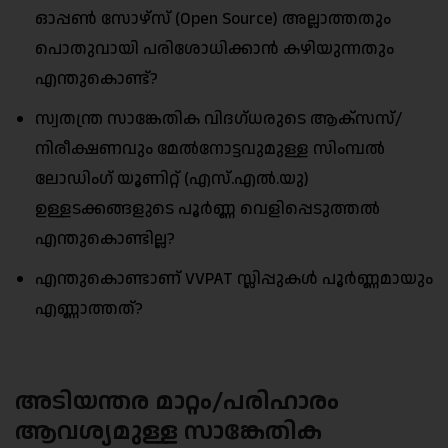
ഓപ്പൺ സോഴ്‌സ് (Open Source) അല്ലാത്തതും
പൊതുവായി പരിശോധിക്കാൻ കഴിയുന്നതും
എന്തുകൊണ്ട്?
സ്വതന്ത്ര സാങ്കേതിക വിദഗ്ധരുടെ ആക്‌സസ്/
നിരീക്ഷണവും മേൽനോട്ടവുമുള്ള സിംമ്പൽ
ലോഡിംഗ് യൂണിറ്റ് (എസ്‌.എൽ‌.യു)
ഉള്ളടക്കങ്ങളുടെ പൂർണ്ണ വെളിപ്പെടുത്തൽ
എന്തുകൊണ്ടില്ല?
എന്തുകൊണ്ടാണ് VVPAT സ്ലിപ്പുകൾ പൂർണ്ണമായും
എണ്ണാത്തത്?
അടിയന്തര മാറ്റം/പരിഹാരം
ആവശ്യമുള്ള സാങ്കേതിക