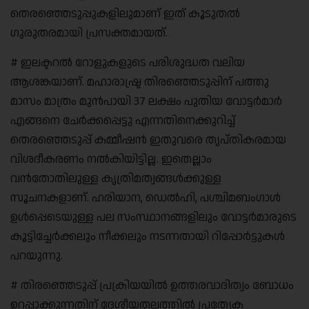
തെരഞ്ഞെടുപ്പുകളിലുമാണ് ഇത് കൂടുതൽ
ഗുരുതരമായി പ്രസക്തമായത്.
# ഇലക്ടറൽ റോളുകളുടെ പരിശുദ്ധത വലിയ
ആശങ്കയാണ്. മഹാരാഷ്ട്ര തിരഞ്ഞെടുപ്പിന് പത്തു
മാസം മാത്രം മുൻപായി 37 ലക്ഷം പുതിയ വോട്ടർമാർ
എങ്ങനെ ചേർക്കപ്പെട്ടു എന്നതിനെക്കുറിച്ച്
തെരഞ്ഞെടുപ്പ് കമ്മീഷൻ ഇതുവരെ തൃപ്തികരമായ
വിശദീകരണം നൽകിയിട്ടില്ല. ഇതെല്ലാം
വൻതോതിലുള്ള കൃത്രിമത്വങ്ങൾക്കുള്ള
സൂചനകളാണ്. ഹരിയാന, ഡെൽഹി, പശ്ചിമബംഗാൾ
ഉൾപ്പെടെയുള്ള പല സംസ്ഥാനങ്ങളിലും വോട്ടർമാരുടെ
കൂട്ടിച്ചേർക്കലും നീക്കലും നടന്നതായി റിപ്പോർട്ടുകൾ
പറയുന്നു.
# തിരഞ്ഞെടുപ്പ് പ്രക്രിയയിൽ ഉത്തരവാദിത്വം ബോധം
ഉറപ്പാക്കുന്നതിന് ദേശീയതലത്തിൽ പ്രത്യേക