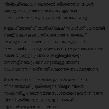
നീതിരഹിതമായ നടപ്പാക്കൽ, തിരഞ്ഞെടുപ്പുകൾ
തോറും തുല്യമായ മത്സരരംഗം എങ്ങനെ
തകരാറിലാക്കപ്പെടുന്നു എന്നിവ ഉൾപ്പെടുന്നു.
# ഇലക്‌ട്രോണിക് വോട്ടിംഗ് മെഷീനുകൾക്ക് പകരമായി
ബലറ്റ് പേപ്പർ ഉപയോഗിക്കണമെന്നാവശ്യപ്പെട്ട്
നടക്കുന്ന ദേശീയതല പ്രതിഷേധം കൂടുതൽ
ശക്തമായി ഉയർന്നുവരികയാണ്. ഈ പ്രചാരണത്തിന്റെ
ഭാഗമായി, എല്ലാ പ്രധാന പങ്കാളികളിലെയും
ജനങ്ങളിലെയും ഒറ്റക്കെട്ടായുള്ള ധാരണ
രൂപപ്പെടുത്തുന്നതിനായി ശ്രമങ്ങൾ നടക്കുകയാണ്.
# ലോക്സഭാ തെരഞ്ഞെടുപ്പിന് ശേഷം തന്നെ
തിരഞ്ഞെടുപ്പ് പ്രക്രിയയുടെ വിശ്വസനീയത
സംബന്ധിച്ച ഗുരുതരമായ സംശയങ്ങൾ ഉയർന്നിരുന്നു.
പിന്നീട് ഹരിയാന, മഹാരാഷ്ട്ര, ഡെൽഹി
എന്നിവിടങ്ങളിലെ നിയമസഭാ