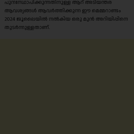
പുനഃസ്ഥാപിക്കുന്നതിനുള്ള ആറ് അടിയന്തര
ആവശ്യങ്ങൾ ആവർത്തിക്കുന്ന ഈ മെമ്മറാണ്ടം
2024 ജൂലൈയിൽ നൽകിയ ഒരു മുൻ അറിയിപ്പിനെ
തുടർന്നുള്ളതാണ്.