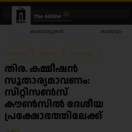
കഥപ്പൊട്ടുകൾ
കഥയാട്ടം
Articles
National
Technology
തിര. കമ്മീഷൻ
സുതാര്യമാവണം:
സിറ്റിസൺസ്
കൗൺസിൽ ദേശീയ
പ്രക്ഷോഭത്തിലേക്ക്