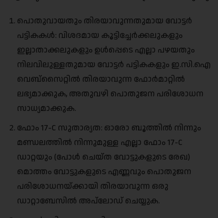
പൊതുവായതും തിരയാവുന്നതുമായ വോട്ടർ
പട്ടികകൾ: വിശദമായ കൂട്ടിച്ചേർക്കലുകളും
ഇല്ലാതാക്കലുകളും ഉൾപ്പെടെ എല്ലാ പഴയതും
നിലവിലുള്ളതുമായ വോട്ടർ പട്ടികകളും ഇ.സി.ഐ
വെബ്‌സൈറ്റിൽ തിരയാവുന്ന ഫോർമാറ്റിൽ
ലഭ്യമാക്കുക, അതുവഴി പൊതുജന പരിശോധന
സാധ്യമാക്കുക.
ഫോം 17-C സുതാര്യത: ഓരോ ബൂത്തിൽ നിന്നും
മണ്ഡലത്തിൽ നിന്നുമുള്ള എല്ലാ ഫോം 17-C
ഡാറ്റയും (പോൾ ചെയ്ത വോട്ടുകളുടെ രേഖ)
മൊത്തം വോട്ടുകളുടെ എണ്ണവും പൊതുജന
പരിശോധനയ്ക്കായി തിരയാവുന്ന ഒരു
ഡാറ്റാബേസിൽ അപ്‌ലോഡ് ചെയ്യുക.