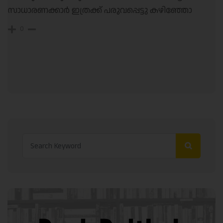
സാധാരണക്കാർ ഇത്രക്ക് പരുവപ്പെട്ടു കഴിഞ്ഞോ
0