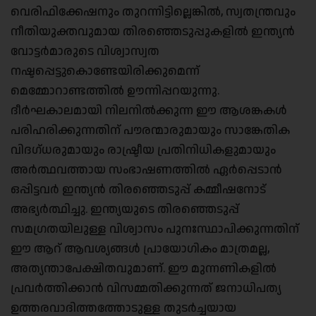
വെരിഫിക്കേഷനും തുറന്നിട്ടില്ലെങ്കിൽ, സ്വതന്ത്രവും
നീതിയുക്തവുമായ തിരഞ്ഞെടുപ്പുകളിൽ ഇന്ത്യൻ
വോട്ടർമാരുടെ വിശ്വാസ്വത
നഷ്ടപ്പെട്ടുകൊണ്ടേയിരിക്കുമെന്ന്
മെമ്മോറാണ്ടത്തിൽ ഊന്നിപ്പറയുന്നു.
ദീർഘകാലമായി നിലനിൽക്കുന്ന ഈ ആശങ്കകൾ
പരിഹരിക്കുന്നതിന് പൗരന്മാരുമായും സാങ്കേതിക
വിദഗ്ധരുമായും രാഷ്ട്രീയ പ്രതിനിധികളുമായും
അർത്ഥവത്തായ സംഭാഷണത്തിൽ ഏർപ്പെടാൻ
ഒപ്പിട്ടവർ ഇന്ത്യൻ തിരഞ്ഞെടുപ്പ് കമ്മീഷനോട്
അഭ്യർത്ഥിച്ചു. ഇന്ത്യയുടെ തിരഞ്ഞെടുപ്പ്
സമഗ്രതയിലുള്ള വിശ്വാസം പുനഃസ്ഥാപിക്കുന്നതിന്
ഈ ആറ് ആവശ്യങ്ങൾ പ്രായോഗികം മാത്രമല്ല,
അത്യന്താപേക്ഷിതവുമാണ്. ഈ മുന്നണികളിൽ
പ്രവർത്തിക്കാൻ വിസമ്മതിക്കുന്നത് ജനാധിപത്യ
ഉത്തരവാദിത്തത്തോടുള്ള തുടർച്ചയായ