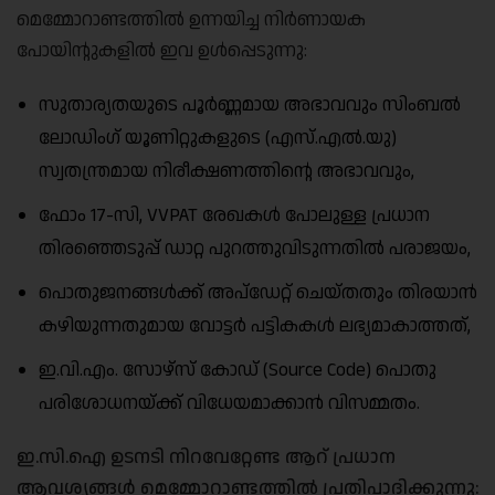
മെമ്മോറാണ്ടത്തിൽ ഉന്നയിച്ച നിർണായക
പോയിന്റുകളിൽ ഇവ ഉൾപ്പെടുന്നു:
സുതാര്യതയുടെ പൂർണ്ണമായ അഭാവവും സിംബൽ
ലോഡിംഗ് യൂണിറ്റുകളുടെ (എസ്.എൽ.യു)
സ്വതന്ത്രമായ നിരീക്ഷണത്തിന്റെ അഭാവവും,
ഫോം 17-സി, VVPAT രേഖകൾ പോലുള്ള പ്രധാന
തിരഞ്ഞെടുപ്പ് ഡാറ്റ പുറത്തുവിടുന്നതിൽ പരാജയം,
പൊതുജനങ്ങൾക്ക് അപ്‌ഡേറ്റ് ചെയ്തതും തിരയാൻ
കഴിയുന്നതുമായ വോട്ടർ പട്ടികകൾ ലഭ്യമാകാത്തത്,
ഇ.വി.എം. സോഴ്‌സ് കോഡ് (Source Code) പൊതു
പരിശോധനയ്ക്ക് വിധേയമാക്കാൻ വിസമ്മതം.
ഇ.സി.ഐ ഉടനടി നിറവേറ്റേണ്ട ആറ് പ്രധാന
ആവശ്യങ്ങൾ മെമ്മോറാണ്ടത്തിൽ പ്രതിപാദിക്കുന്നു: