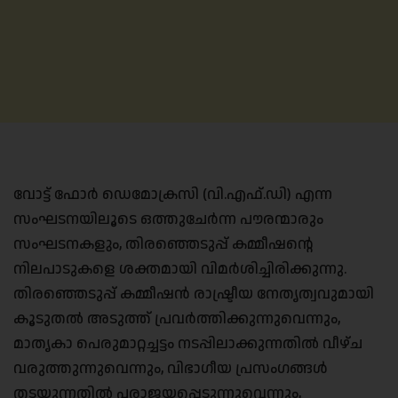
വോട്ട് ഫോർ ഡെമോക്രസി (വി.എഫ്.ഡി) എന്ന
സംഘടനയിലൂടെ ഒത്തുചേർന്ന പൗരന്മാരും
സംഘടനകളും, തിരഞ്ഞെടുപ്പ് കമ്മീഷന്റെ
നിലപാടുകളെ ശക്തമായി വിമർശിച്ചിരിക്കുന്നു.
തിരഞ്ഞെടുപ്പ് കമ്മീഷൻ രാഷ്ട്രീയ നേതൃത്വവുമായി
കൂടുതൽ അടുത്ത് പ്രവർത്തിക്കുന്നുവെന്നും,
മാതൃകാ പെരുമാറ്റച്ചട്ടം നടപ്പിലാക്കുന്നതിൽ വീഴ്ച
വരുത്തുന്നുവെന്നും, വിഭാഗീയ പ്രസംഗങ്ങൾ
തടയുന്നതിൽ പരാജയപ്പെടുന്നുവെന്നും,