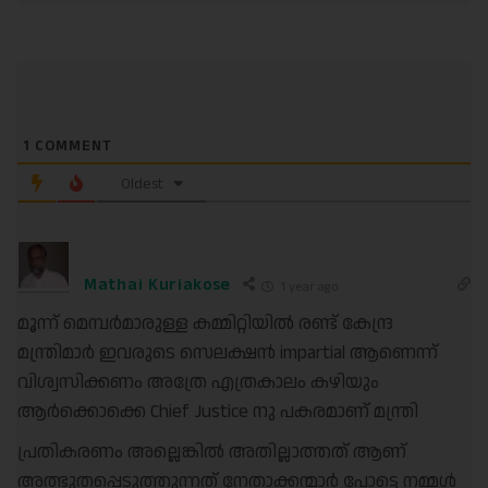
1
COMMENT
Oldest
Mathai Kuriakose
1 year ago
മൂന്ന് മെമ്പർമാരുള്ള കമ്മിറ്റിയിൽ രണ്ട് കേന്ദ്ര
മന്ത്രിമാർ ഇവരുടെ സെലക്ഷൻ impartial ആണെന്ന്
വിശ്വസിക്കണം അത്രേ എത്രകാലം കഴിയും
ആർക്കൊക്കെ Chief Justice നു പകരമാണ് മന്ത്രി
പ്രതികരണം അല്ലെങ്കിൽ അതില്ലാത്തത് ആണ്
അത്ഭുതപ്പെടുത്തുന്നത് നേതാക്കന്മാർ പോട്ടെ നമ്മൾ