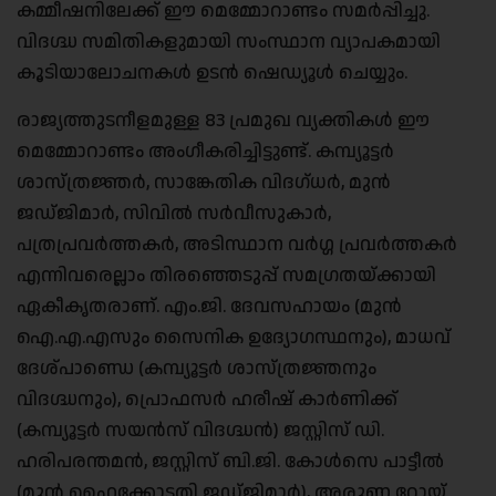
കമ്മീഷനിലേക്ക് ഈ മെമ്മോറാണ്ടം സമർപ്പിച്ചു.
വിദഗ്ദ്ധ സമിതികളുമായി സംസ്ഥാന വ്യാപകമായി
കൂടിയാലോചനകൾ ഉടൻ ഷെഡ്യൂൾ ചെയ്യും.
രാജ്യത്തുടനീളമുള്ള 83 പ്രമുഖ വ്യക്തികൾ ഈ
മെമ്മോറാണ്ടം അംഗീകരിച്ചിട്ടുണ്ട്. കമ്പ്യൂട്ടർ
ശാസ്ത്രജ്ഞർ, സാങ്കേതിക വിദഗ്ധർ, മുൻ
ജഡ്ജിമാർ, സിവിൽ സർവീസുകാർ,
പത്രപ്രവർത്തകർ, അടിസ്ഥാന വർഗ്ഗ പ്രവർത്തകർ
എന്നിവരെല്ലാം തിരഞ്ഞെടുപ്പ് സമഗ്രതയ്ക്കായി
ഏകീകൃതരാണ്. എം.ജി. ദേവസഹായം (മുൻ
ഐ.എ.എസും സൈനിക ഉദ്യോഗസ്ഥനും), മാധവ്
ദേശ്പാണ്ഡെ (കമ്പ്യൂട്ടർ ശാസ്ത്രജ്ഞനും
വിദഗ്ദ്ധനും), പ്രൊഫസർ ഹരീഷ് കാർണിക്ക്
(കമ്പ്യൂട്ടർ സയൻസ് വിദഗ്ദ്ധൻ) ജസ്റ്റിസ് ഡി.
ഹരിപരന്തമൻ, ജസ്റ്റിസ് ബി.ജി. കോൾസെ പാട്ടീൽ
(മുൻ ഹൈക്കോടതി ജഡ്ജിമാർ), അരുണ റോയ്