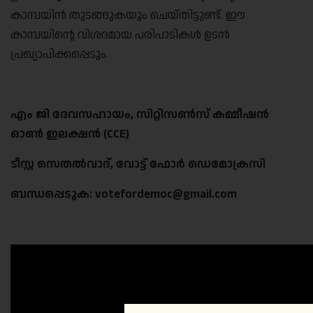
കാമ്പയിൻ തുടങ്ങുകയും ചെയ്തിട്ടുണ്ട്. ഈ
കാമ്പയിന്റെ വിശദമായ പരിപാടികൾ ഉടൻ
പ്രഖ്യാപിക്കപ്പെടും.
എം ജി ദേവസഹായം, സിറ്റിസൺസ് കമ്മീഷൻ
ഓൺ ഇലക്ഷൻ (CCE)
ടീസ്റ്റ സെതൽവാദ്, വോട്ട് ഫോർ ഡെമോക്രസി
ബന്ധപ്പെടുക: votefordemoc@gmail.com