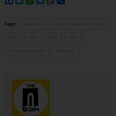
Facebook
Twitter
WhatsApp
Telegram
Copy
Share
Link
Tags:
#featured
Election Commission of India
EPIC
EVM
india
Polls
Vote For Democracy
Voters List