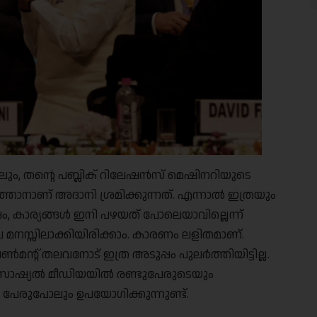
്കിലും, തൻ്റെ പബ്ലിക് റിലേഷൻസ് മെഷിനറിയുടെ
ാനാണ് അദാനി ശ്രമിക്കുന്നത്. എന്നാൽ ഇത്രയും
, കാര്യങ്ങൾ ഇനി പഴയത് പോലെയാവില്ലെന്ന്
Support Us
മനസ്സിലാക്കിയിരിക്കാം. കാരണം ലളിതമാണ്.
The AIDEM is committed to people-oriented journ
ൺമൻ്റ് തലവനോട് ഇത്ര അടുപ്പം പുലർത്തിയിട്ടില്ല.
transparency, integrity, pluralistic ethos, and, above
 സോഷ്യൽ മീഡിയയിൽ രണ്ടുപേരുടെയും
commitment to uphold the people’s right to know. 
ന പേരുപോലും ഉപയോഗിക്കുന്നുണ്ട്.
independence is closely linked to financial indepen