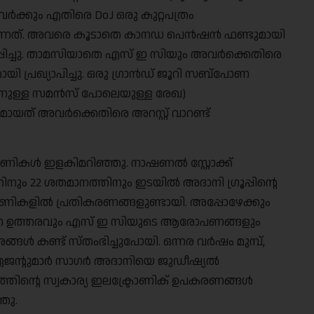
ക്കും എതിരെ DoJ ഒരു കുറ്റപത്രം
ുവന്നത്. അവരെ കൂടാതെ കാനഡ പെൻഷൻ ഫണ്ടുമായി
 സമർപ്പിച്ചു. താമസിയാതെ എസ് ഇ സിയും അവർക്കെതിരെ
പ്രഖ്യാപിച്ചു. ഒരു ഗ്രാൻഡ് ജൂറി സബ്പോണ
കാനുള്ള സമൻസ് പോലെയുള്ള രേഖ)
നമായത് അവർക്കെതിരെ അറസ്റ്റ് വാറണ്ട്
പണികൾ ഇളകിമറിഞ്ഞു. നാഷണൽ സ്റ്റോക്ക്
നും 22 ശതമാനത്തിനും ഇടയിൽ അദാനി ഗ്രൂപ്പിൻ്റെ
ണികളിൽ പ്രതികരണങ്ങളുണ്ടായി. അപ്പോഴേക്കും
രോപണ ഉത്തരവും എസ് ഇ സിയുടെ ആരോപണങ്ങളും
ങൾ കണ്ട് സ്തംഭിച്ചുപോയി. ഒന്നര വർഷം മുമ്പ്,
േക ഏജൻ്റുമാർ സാഗർ അദാനിയെ ജുഡീഷ്യൽ
്തിൻ്റെ സ്വകാര്യ ഇലക്ട്രോണിക് ഉപകരണങ്ങൾ
ഞു.