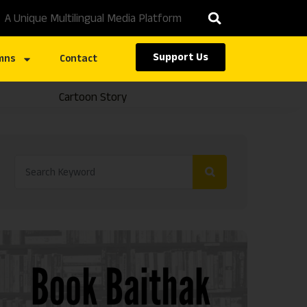
A Unique Multilingual Media Platform
Support Us
mns
Contact
Cartoon Story
Caste