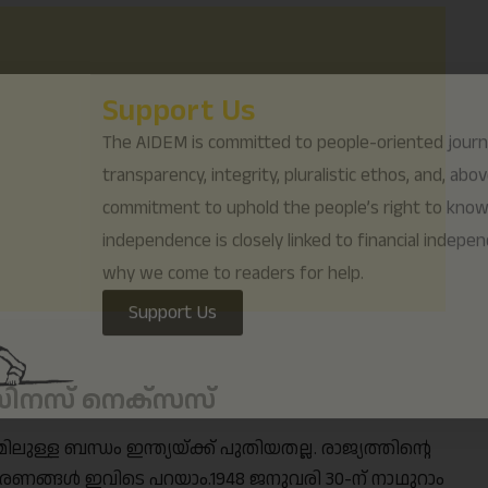
why we come to readers for help.
Support Us
ിസിനസ് നെക്സസ്
ുള്ള ബന്ധം ഇന്ത്യയ്ക്ക് പുതിയതല്ല. രാജ്യത്തിൻ്റെ
ാഹരണങ്ങൾ ഇവിടെ പറയാം.1948 ജനുവരി 30-ന് നാഥുറാം