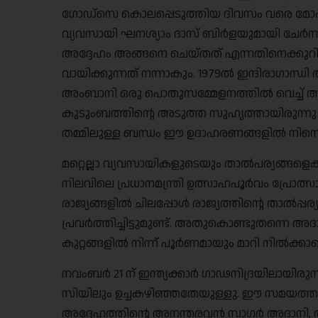
ഗോഡ്‌സെ കൊലപ്പെടുത്തിയ ദിവസം വരെ മോഹൻ
വ്യവസായി ഘനശ്യാം ദാസ് ബിർളയുമായി ചേർന്നു 
അദ്ദേഹം അങ്ങനെ ചെയ്തത് എന്നതിനെക്കുറിച്
വായിക്കുന്നത് നന്നാകും. 1979ൽ ഇന്ദിരാഗാന്
അംബാനി ഒരു പൊതുസമ്മേളനത്തിൽ വെച്ച് അവ
കുടുംബത്തിൻ്റെ അടുത്ത സുഹൃത്തായിരുന്ന
തമ്മിലുള്ള ബന്ധം ഈ ഉദാഹരണങ്ങളിൽ നിന്നെല്
മറ്റെല്ലാ വ്യവസായികളുടെയും താൽപര്യങ്ങള
നിലവിലെ പ്രധാനമന്ത്രി ഉത്സാഹപൂർവം പ്രോത്സാഹി
രാജ്യങ്ങളിൽ ചിലപ്പോൾ രാജ്യത്തിൻ്റെ താൽപ്
പ്രവർത്തിച്ചിട്ടുമുണ്ട്. അതുകൊണ്ടുതന്നെ
കുറ്റങ്ങളിൽ നിന്ന് പൂർണമായും മാറി നിൽക്കാമെന്
നവംബർ 21 ന് ഇന്ത്യക്കാർ ഗാഢനിദ്രയിലായിരു
സിയിലും ഉച്ചകഴിഞ്ഞതേയുള്ളു. ഈ സമയത്താ
അദ്ദേഹത്തിൻ്റെ അനന്തരവൻ സാഗർ അദാനി, 