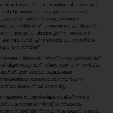
ദാസ് കരംചന്ദ് ഗാന്ധി “ദേശീയവാദി” ആയിരുന്ന
നിന്ന് പ്രവർത്തിച്ചിരുന്നു. എന്തുകൊണ്ടാണ്
ചുള്ള അദ്ദേഹത്തിൻ്റെ വാക്കുകൾ തന്നെ
ധി അധികാരത്തിൽ നിന്ന് പുറത്തായ ശേഷം ധീരുഭായ്
രെ പരസ്യമായി പിന്തുണച്ചിരുന്നു. അംബാനി
ു പ്രണബ് മുഖർജി. എന്നാൽ മോദിയും അദാനിയും
ലാം വ്യത്യസ്തമാണ്.
െക്കാൾ അദാനിയുടെ ബിസിനസ് താൽപ്പര്യങ്ങളെയാണ്
പ്പിച്ചത്. ബംഗ്ലാദേശ്, ശ്രീലങ്ക, കെനിയ തുടങ്ങി ചില
പര്യങ്ങൾക്ക് ഹാനികരമായി പോലും അത്
 അദാനിക്കെതിരായ ഗൂഢാലോചന, വഞ്ചന എന്നീ
ന് മോദിക്ക് പ്രതീക്ഷിക്കാനാവില്ല.
ന്ന സമയത്ത്, ന്യൂയോർക്കിലും വാഷിംഗ്ടൺ ഡി
ണ് 62 കാരനായ ബിസിനസ്സ് കുത്തകക്കും
അസോസിയേറ്റ് വിനീത് ജെയിൻ (മൂവരും വിപുലമായ