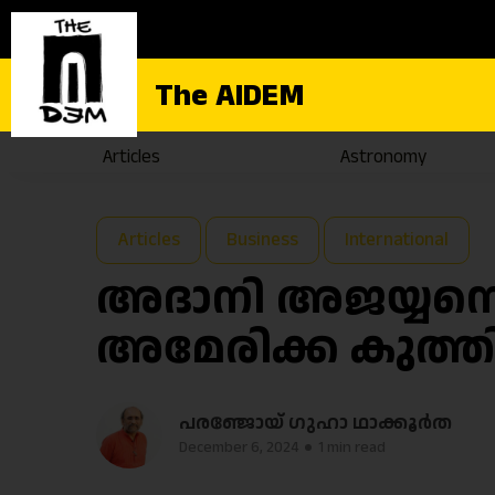
The AIDEM
Articles
Astronomy
Articles
Business
International
അദാനി അജയ്യനെന
അമേരിക്ക കുത്ത
പരഞ്ജോയ് ഗുഹാ ഥാക്കൂർത
December 6, 2024
1 min read