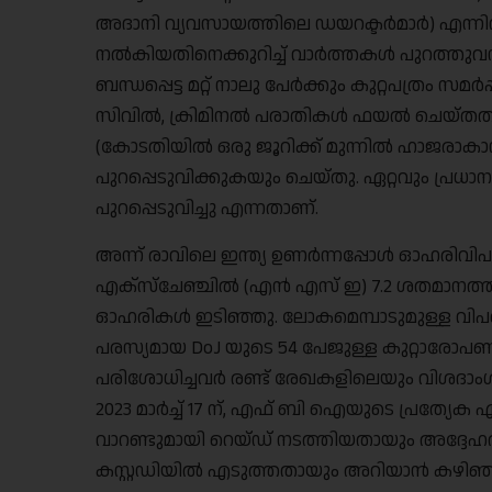
അദാനി വ്യവസായത്തിലെ ഡയറക്ടർമാർ) എന്നിവർ
നൽകിയതിനെക്കുറിച്ച് വാർത്തകൾ പുറത്ത
ബന്ധപ്പെട്ട മറ്റ് നാലു പേർക്കും കുറ്റപത്രം
സിവിൽ, ക്രിമിനൽ പരാതികൾ ഫയൽ ചെയ്തതായി 
(കോടതിയിൽ ഒരു ജൂറിക്ക് മുന്നിൽ ഹാജരാ
പുറപ്പെടുവിക്കുകയും ചെയ്തു. ഏറ്റവും പ്രധാ
പുറപ്പെടുവിച്ചു എന്നതാണ്.
അന്ന് രാവിലെ ഇന്ത്യ ഉണർന്നപ്പോൾ ഓഹരിവി
എക്‌സ്‌ചേഞ്ചിൽ (എൻ എസ് ഇ) 7.2 ശതമാനത്തി
ഓഹരികൾ ഇടിഞ്ഞു. ലോകമെമ്പാടുമുള്ള വിപ
പരസ്യമായ DoJ യുടെ 54 പേജുള്ള കുറ്റാ
പരിശോധിച്ചവർ രണ്ട് രേഖകളിലെയും വിശദാംശങ്
2023 മാർച്ച് 17 ന്, എഫ് ബി ഐയുടെ പ്രത്യ
വാറണ്ടുമായി റെയ്ഡ് നടത്തിയതായും അദ്ദേഹത
കസ്റ്റഡിയിൽ എടുത്തതായും അറിയാൻ കഴിഞ്