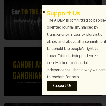
Support Us
The AIDEM is committed to people
oriented journalism, marked by
transparency, integrity, pluralistic
ethos, and, above all, a commitmen
to uphold the people’s right to
know. Editorial independence is
closely linked to financial
independence. That is why we com
to readers for help.
Support Us