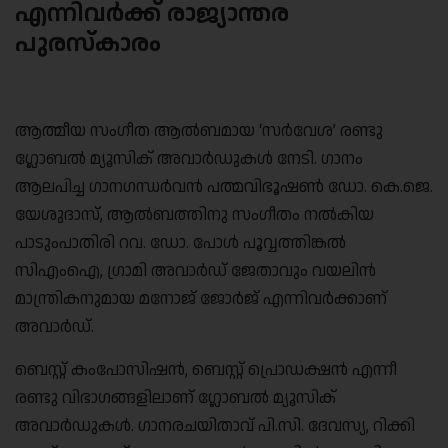
എന്നിവര്‍ക്ക് രാജ്യാന്തര
പുരസ്‌കാരം
ആത്മീയ സംഗീത ആല്‍ബമായ ‘സര്‍വേശ’ രണ്ടു
ഗ്ലോബല്‍ മ്യൂസിക് അവാര്‍ഡുകള്‍ നേടി. ഗാനം
ആലപിച്ച ഗാനഗന്ധര്‍വന്‍ പത്മവിഭൂഷണ്‍ ഡോ. കെ.ജെ.
യേശുദാസ്, ആല്‍ബത്തിനു സംഗീതം നല്‍കിയ
പാടുംപാതിരി റവ. ഡോ. പോള്‍ പൂവ്വത്തിങ്കല്‍
സിഎംഐ, ഗ്രാമി അവാര്‍ഡ് ജേതാവും വയലിന്‍
മാന്ത്രികനുമായ മനോജ് ജോര്‍ജ് എന്നിവര്‍ക്കാണ്
അവാര്‍ഡ്.
ബെസ്റ്റ് കംപോസിഷന്‍, ബെസ്റ്റ് പ്രൊഡക്ഷന്‍ എന്നീ
രണ്ടു വിഭാഗങ്ങളിലാണ് ഗ്ലോബല്‍ മ്യൂസിക്
അവാര്‍ഡുകള്‍. ഗാനരചയിതാവ് പി.സി. ദേവസ്യ, റിക്കി