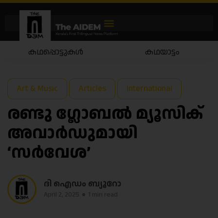
കഥപ്പൊട്ടുകൾ
കഥയാട്ടം
Art & Music
Articles
International
രണ്ടു ഗ്ലോബല്‍ മ്യൂസിക്
അവാര്‍ഡുമായി
‘സര്‍വേശ’
ദി ഐഡം ബ്യൂറോ
April 2, 2025
1 min read