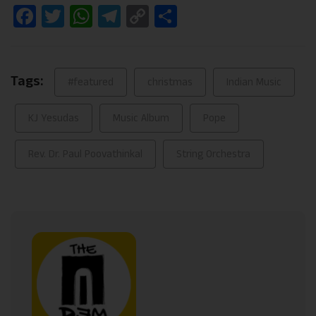
Facebook
Twitter
WhatsApp
Telegram
Copy
Share
Link
Tags:
#featured
christmas
Indian Music
KJ Yesudas
Music Album
Pope
Rev. Dr. Paul Poovathinkal
String Orchestra