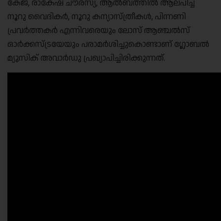
കേജ്, രാകേഷ് ചൗരസ്യ, ആല്‍ബത്തില്‍ ആലപിച്ച
നൂറു വൈദികര്‍, നൂറു കന്യാസ്ത്രീകള്‍, പിന്നണി
പ്രവര്‍ത്തകര്‍ എന്നിവരെയും ലോസ് ആഞ്ചല്‍സ്
ഓര്‍ക്കസ്ട്രയേയും പരാമര്‍ശിച്ചുകൊണ്ടാണ് ഗ്ലോബല്‍
മ്യൂസിക് അവാര്‍ഡു പ്രഖ്യാപിച്ചിരിക്കുന്നത്.