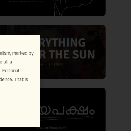
alism, marked by
 all, a
Editorial
dence. That is