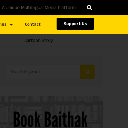
A Unique Multilingual Media Platform
Support Us
mns
Contact
Cartoon Story
Caste