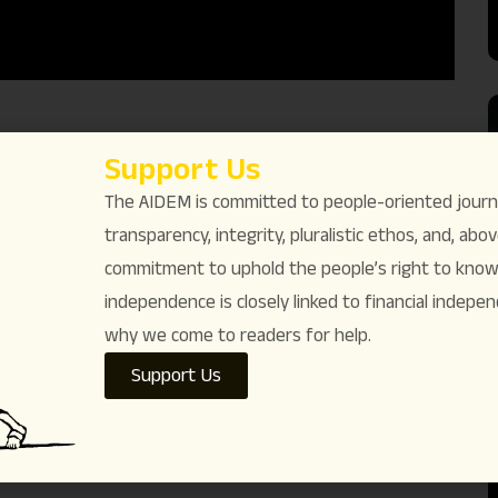
ിതത്തിൻ്റെ സ്വഭാവം അന്വേഷിക്കുന്ന ഒരു
Support Us
ണ്ണിനും കിട്ടുന്ന ഇടം മൂന്നാം ലിംഗത്തിൽ
The AIDEM is committed to people-oriented journ
 എത്രത്തോളം ഉൾക്കൊണ്ടിട്ടുണ്ട് എന്നും ഈ ചർച്ച
transparency, integrity, pluralistic ethos, and, above
ായി കൊച്ചിയിൽ നടന്ന ഈ പരിപാടിയുടെ പൂർണ്ണ
commitment to uphold the people’s right to know. 
independence is closely linked to financial indepen
why we come to readers for help.
Like
13
Dislike
0
Support Us