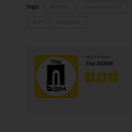
Tags:
#featured
changampuzha park
Kochi
Transgender
About Author
The AIDEM