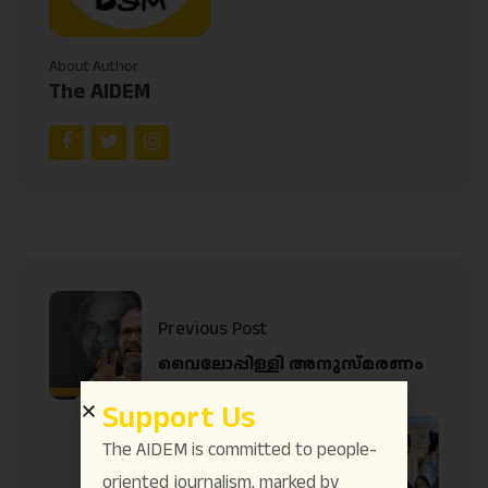
About Author
The AIDEM
Previous Post
വൈലോപ്പിള്ളി അനുസ്മരണം
Support Us
The AIDEM is committed to people-
Next Post
oriented journalism, marked by