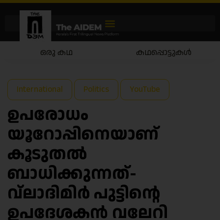
ഒരു കഥ
കഥപ്പൊട്ടുകൾ
International
Politics
YouTube
ഉപരോധം
യൂറോപ്പിനെയാണ്
കൂടുതൽ
ബാധിക്കുന്നത്-
വ്ലാദിമിർ പുട്ടിൻ്റെ
ഉപദേശകൻ വലേറി