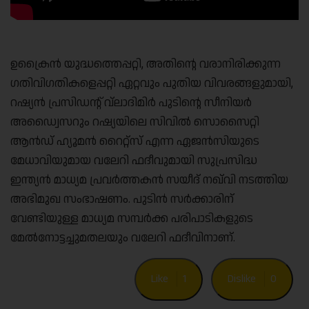
ഉക്രൈൻ യുദ്ധത്തെപ്പറ്റി, അതിൻ്റെ വരാനിരിക്കുന്ന
ഗതിവിഗതികളെപ്പറ്റി ഏറ്റവും പുതിയ വിവരങ്ങളുമായി,
റഷ്യൻ പ്രസിഡന്റ് വ്ലാദിമിർ പുടിന്റെ സീനിയർ
അഡ്വൈസറും റഷ്യയിലെ സിവിൽ സൊസൈറ്റി
ആൻഡ് ഹ്യൂമൻ റൈറ്റ്സ് എന്ന ഏജൻസിയുടെ
മേധാവിയുമായ വലേറി ഫദീവുമായി സുപ്രസിദ്ധ
ഇന്ത്യൻ മാധ്യമ പ്രവർത്തകൻ സയീദ് നഖ്‌വി നടത്തിയ
അഭിമുഖ സംഭാഷണം. പുടിൻ സർക്കാരിന്
വേണ്ടിയുള്ള മാധ്യമ സമ്പർക്ക പരിപാടികളുടെ
മേൽനോട്ടച്ചുമതലയും വലേറി ഫദീവിനാണ്.
Like
1
Dislike
0