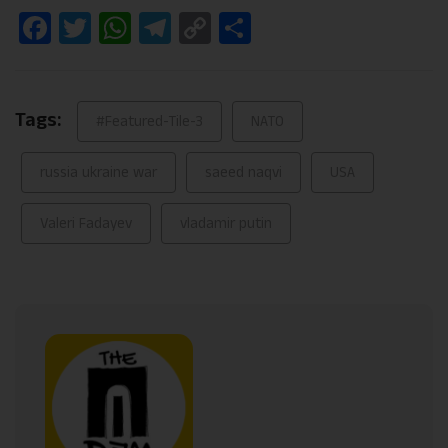
Facebook
Twitter
WhatsApp
Telegram
Copy
Share
Link
Tags:
#Featured-Tile-3
NATO
russia ukraine war
saeed naqvi
USA
Valeri Fadayev
vladamir putin