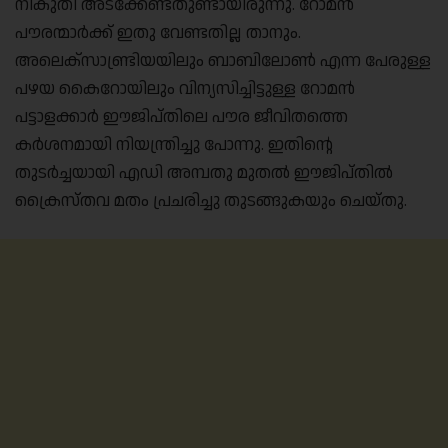
നികുതി അടക്കേണ്ടതുണ്ടായിരുന്നു. റോമൻ
പൗരന്മാർക്ക് ഇതു വേണ്ടതില്ല താനും.
അലെക്‌സാണ്ട്രിയയിലും ബാബിലോൺ എന്ന പേരുള്ള
പഴയ കൈറോയിലും വിന്യസിച്ചിട്ടുള്ള റോമൻ
പട്ടാളക്കാർ ഈജിപ്തിലെ പൗര ജീവിതത്തെ
കർശനമായി നിയന്ത്രിച്ചു പോന്നു. ഇതിന്റെ
തുടർച്ചയായി എഡി അമ്പതു മുതൽ ഈജിപ്തിൽ
ക്രൈസ്തവ മതം പ്രചരിച്ചു തുടങ്ങുകയും ചെയ്തു.