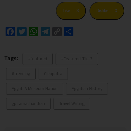
Like
8
Dislike
0
Facebook
Twitter
WhatsApp
Telegram
Copy
Share
Link
Tags:
#featured
#Featured-Tile-3
#trending
Cleopatra
Egypt: A Museum Nation
Egyptian History
gp ramachandran
Travel Writing