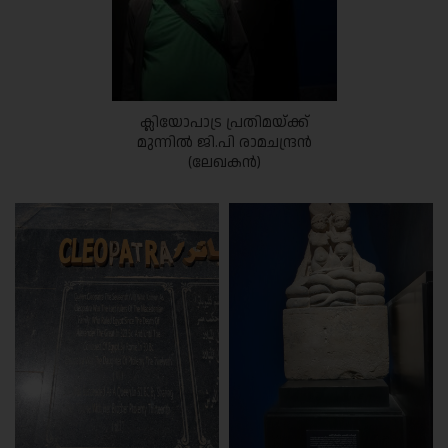
ക്ലിയോപാട്ര പ്രതിമയ്ക്ക്
മുന്നിൽ ജി.പി രാമചന്ദ്രൻ
(ലേഖകൻ)