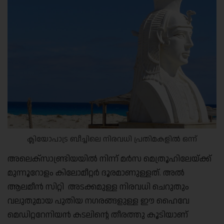
ക്ലിയോപാട്ര ബീച്ചിലെ നിരവധി പ്രതിമകളിൽ ഒന്ന്
അലെക്‌സാണ്ട്രിയയിൽ നിന്ന് മർസ മെത്രൂഹിലേയ്ക്ക്
മുന്നൂറോളം കിലോമീറ്റർ ദൂരമാണുള്ളത്. അൽ
ആലമീൻ സിറ്റി അടക്കമുള്ള നിരവധി ചെറുതും
വലുതുമായ പുതിയ നഗരങ്ങളുള്ള ഈ ഹൈവേ
മെഡിറ്ററേനിയൻ കടലിന്റെ തീരത്തു കൂടിയാണ്