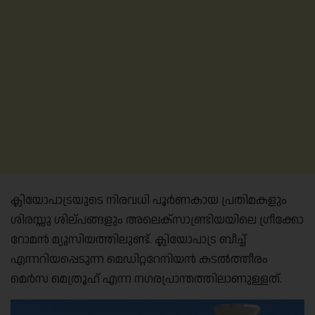
ക്ലിയോപാട്രയുടെ നിരവധി പൂർണകായ പ്രതിമകളും
ശിരസ്സു ശില്പങ്ങളും അലെക്‌സാണ്ട്രിയയിലെ ഗ്രീക്കോ
റോമൻ മ്യൂസിയത്തിലുണ്ട്. ക്ലിയോപാട്ര ബീച്ച്
എന്നറിയപ്പെടുന്ന മെഡിറ്ററേനിയൻ കടൽത്തീരം
മെർസ മെത്രൂഹ് എന്ന നഗരപ്രാന്തത്തിലാണുള്ളത്.