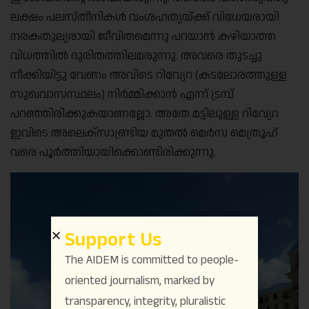
ലക്ഷം പലസ്തീനികൾ വംശഹത്യയ്ക്ക് വിധേയരായി
നരകതുല്യരായി ജീവിതമെന്നു പറയാൻ കഴിയാത്ത
വിധത്തിൽ ദുരിതത്തിലമരുന്നു. അവരെ തുടച്ചു
നീക്കിയിട്ടു വേണം അവിടെ റിവ്യേറ (കടലോരത്തുള്ള
സുഖവാസസ്ഥലം) നിർമ്മിക്കാൻ എന്ന് ട്രമ്പ്
പറഞ്ഞിരിക്കുകയാണല്ലോ. അതേ മട്ടിലുള്ള റിവ്യേറ
ഇവിടെ അലെക്‌സാണ്ട്രിയ മുതൽ മെർസ മെത്രൂഹ്
വരെ പൂർത്തിയായിക്കൊണ്ടിരിക്കുന്നു.
Support Us
The AIDEM is committed to people-
oriented journalism, marked by
transparency, integrity, pluralistic