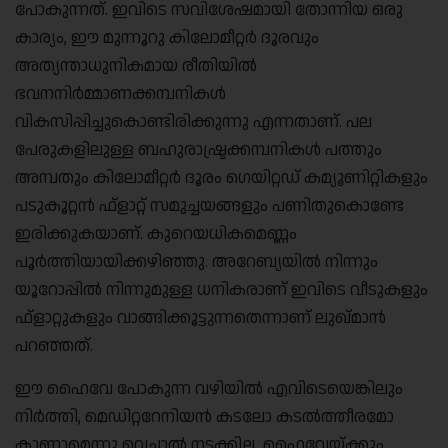
പോകുന്നത്. ഇവിടെ സവിശേഷമായി തോന്നിയ ഒരു
കാര്യം, ഈ മുന്നൂറു കിലോമീറ്റർ ദൂരവും
അത്യന്താധുനികമായ രീതിയിൽ
ഭവനനിർമ്മാണക്കമ്പനികൾ
വികസിപ്പിച്ചുകൊണ്ടിരിക്കുന്നു എന്നതാണ്. പല
പേരുകളിലുള്ള ബഹുരാഷ്ട്രക്കമ്പനികൾ പത്തും
അമ്പതും കിലോമീറ്റർ ദൂരം ഗെയിറ്റഡ് കമ്യൂണിറ്റികളും
പടുകൂറ്റൻ ഫ്‌ളാറ്റ് സമുച്ചയങ്ങളും പണിതുകൊണ്ടേ
ഇരിക്കുകയാണ്. കുറെയധികമെണ്ണം
പൂർത്തിയായിക്കഴിഞ്ഞു. അറേബ്യയിൽ നിന്നും
യൂറോപ്പിൽ നിന്നുമുള്ള ധനികരാണ് ഇവിടെ വീടുകളും
ഫ്‌ളാറ്റുകളും വാങ്ങിക്കൂട്ടുന്നതെന്നാണ് ലുഖ്മാൻ
പറഞ്ഞത്.
ഈ ഹൈവേ പോകുന്ന വഴിയിൽ എവിടെയെങ്കിലും
നിർത്തി, മെഡിറ്ററേനിയൻ കടലോ കടൽത്തീരമോ
കാണാമെന്നു വെച്ചാൽ നടക്കില്ല. ഹൈവേയ്ക്കും