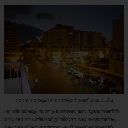
മെർസ മെത്രൂഹ് നഗരത്തിന്റെ രാത്രികാല കാഴ്ച
പല നിലയ്ക്കും തന്ത്ര പ്രധാനമായ ഒരു ഭൂഭാഗമാണിത്.
മനുഷ്യവാസം തീരെയില്ലാതിരുന്ന ഒരു കടൽത്തീരം,
ഹൈവേ വികസനത്തോടു കൂടി കോടിക്കണക്കിന്