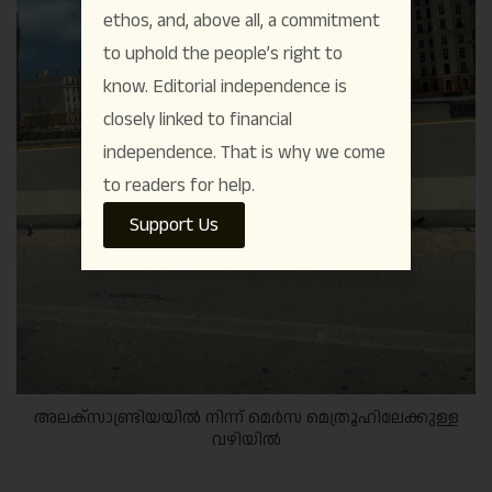
ethos, and, above all, a commitment
to uphold the people’s right to
know. Editorial independence is
closely linked to financial
independence. That is why we come
to readers for help.
Support Us
അലക്സാണ്ട്രിയയിൽ നിന്ന് മെർസ മെത്രൂഹിലേക്കുള്ള
വഴിയിൽ