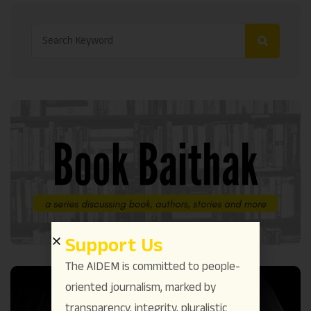
Support Us
The AIDEM is committed to people-
oriented journalism, marked by
transparency, integrity, pluralistic