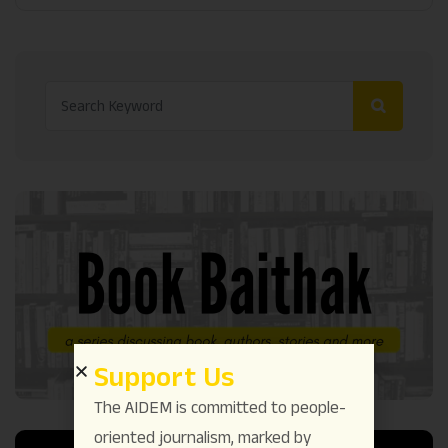
Support Us
The AIDEM is committed to people-
oriented journalism, marked by