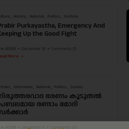
ulture
History
National
Politics
YouTube
Prabir Purkayastha, Emergency And
Keeping Up the Good Fight
he AIDEM
December 16
Comments (
1
)
ead More
Support Us
The AIDEM is committed to people-oriented journ
transparency, integrity, pluralistic ethos, and, above
rticles
Interviews
National
Politics
Society
commitment to uphold the people’s right to know. 
നിരുത്തരവാദ ഭരണം കൂടുതൽ
independence is closely linked to financial indepen
പ്രബലമായ രണ്ടാം മോദി
why we come to readers for help.
സർക്കാർ
Support Us
he AIDEM
December 6
Comments (
0
)