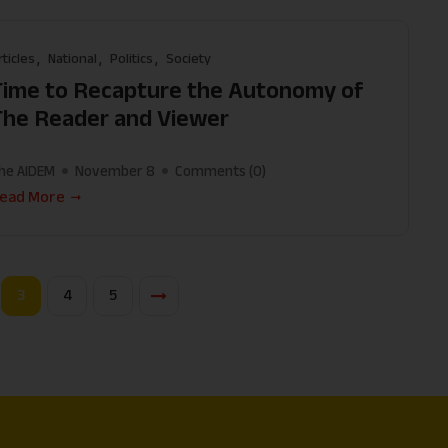
rticles
National
Politics
Society
Time to Recapture the Autonomy of
The Reader and Viewer
he AIDEM
November 8
Comments (
0
)
ead More
3
4
5