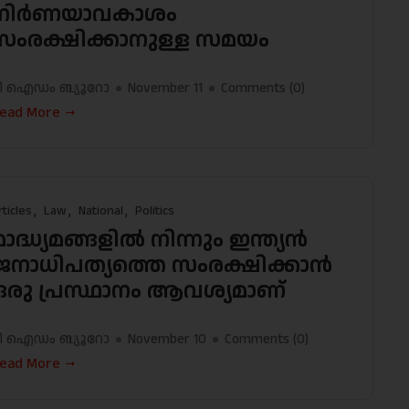
നിർണയാവകാശം
സംരക്ഷിക്കാനുള്ള സമയം
ി ഐഡം ബ്യൂറോ
November 11
Comments (
0
)
ead More
rticles
Law
National
Politics
മാദ്ധ്യമങ്ങളിൽ നിന്നും ഇന്ത്യൻ
ജനാധിപത്യത്തെ സംരക്ഷിക്കാൻ
ഒരു പ്രസ്ഥാനം ആവശ്യമാണ്
ി ഐഡം ബ്യൂറോ
November 10
Comments (
0
)
ead More