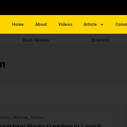
Home
About
Videos
Article
Colu
Book Review
Business
m
rticles
National
Politics
Vanishing Media Freedom in J and K: