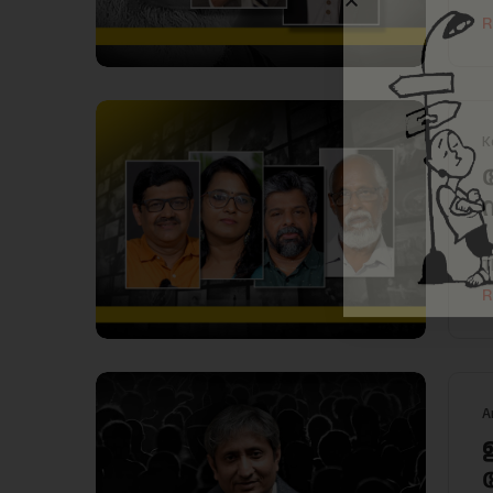
R
K
T
R
A