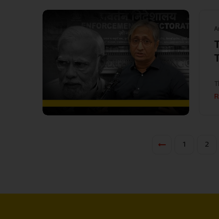
A
T
R
1
2