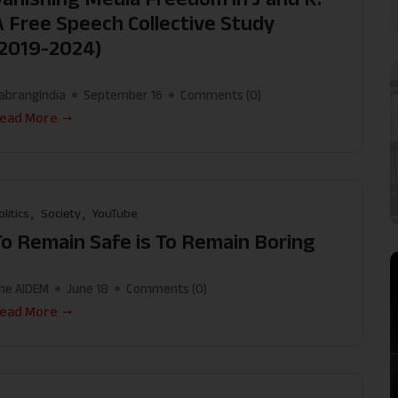
A Free Speech Collective Study
(2019-2024)
abrangIndia
September 16
Comments (
0
)
ead More
olitics
Society
YouTube
To Remain Safe is To Remain Boring
he AIDEM
June 18
Comments (
0
)
ead More