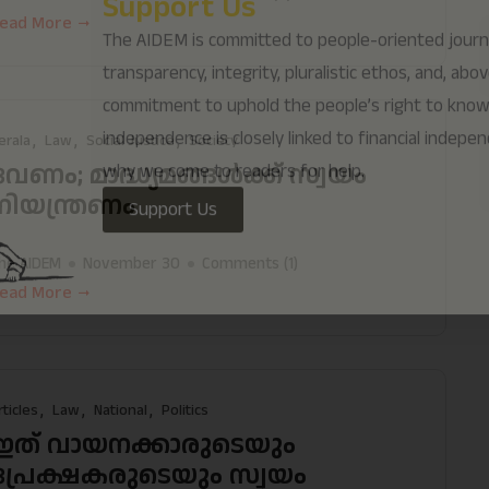
ead More
erala
Law
Social Justice
Society
വേണം; മാദ്ധ്യമങ്ങൾക്ക് സ്വയം
നിയന്ത്രണം
he AIDEM
November 30
Comments (
1
)
ead More
rticles
Law
National
Politics
ഇത് വായനക്കാരുടെയും
പ്രേക്ഷകരുടെയും സ്വയം