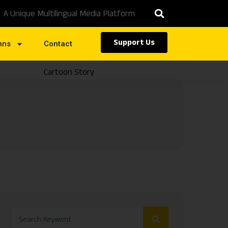
A Unique Multilingual Media Platform
Support Us
mns
Contact
Cartoon Story
Caste