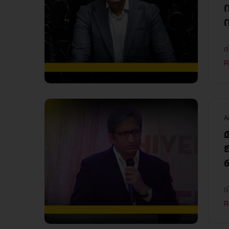
ദ
R
A
ദ
R