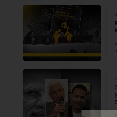
C
T
R
A
T