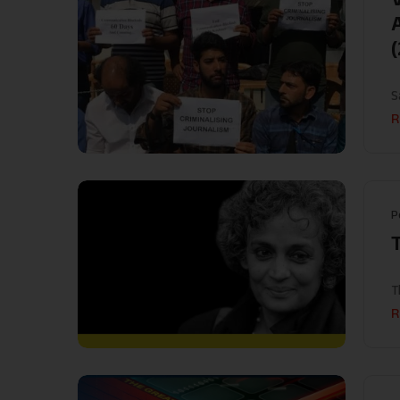
S
R
P
T
R