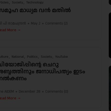
rticles
Society
Technology
സമൂഹ മാധ്യമ വന്‍ മതില്‍
ി പി രാമചന്ദ്രന്‍
May 2
Comments (
2
)
ead More
ulture
National
Politics
Society
YouTube
വിയോജിപ്പിന്റെ ചെറു
ശബ്ദത്തിനും ജനാധിപത്യം ഇടം
നൽകണം
he AIDEM
December 28
Comments (
0
)
ead More