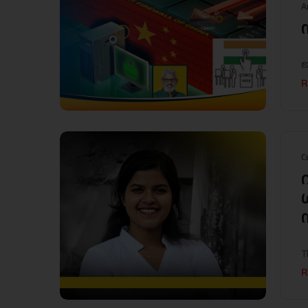
A
ജ
R
C
T
R