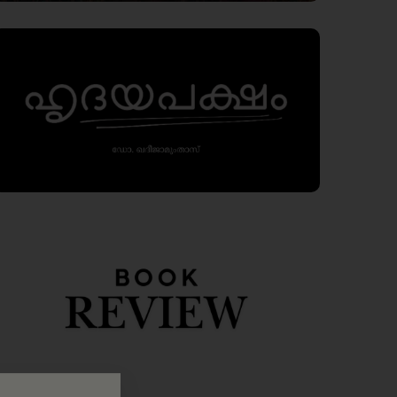
alism, marked by
 all, a
Editorial
dence. That is