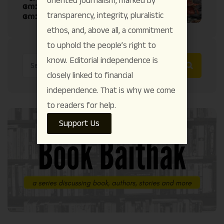
oriented journalism, marked by
നോവല്‍ ജീവിതവും ജീവിത
transparency, integrity, pluralistic
നോവലും
ethos, and, above all, a commitment
to uphold the people’s right to
know. Editorial independence is
closely linked to financial
independence. That is why we come
to readers for help.
Support Us