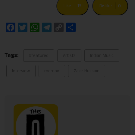
Like
13
Dislike
0
Facebook
Twitter
WhatsApp
Telegram
Copy
Share
Link
Tags:
#featured
Artists
Indian Music
Interview
memoir
Zakir Hussain