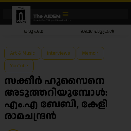
ഒരു കഥ
കഥപ്പൊട്ടുകൾ
Art & Music
Interviews
Memoir
YouTube
സക്കീർ ഹുസൈനെ
അടുത്തറിയുമ്പോൾ:
എം.എ ബേബി, കേളി
രാമചന്ദ്രൻ