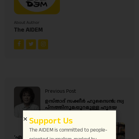
About Author
The AIDEM
Previous Post
ഉസ്താദ് സക്കീർ ഹുസൈൻ; സ്വ
പ്നത്തിനുമപ്പുറമുള്ള ഹൃദയ
സംഗീതം തീർത്തവൻ
Support Us
Next Post
The AIDEM is committed to people-
‘എ സഹറു ക്രോണിക്കിള്‍’ –