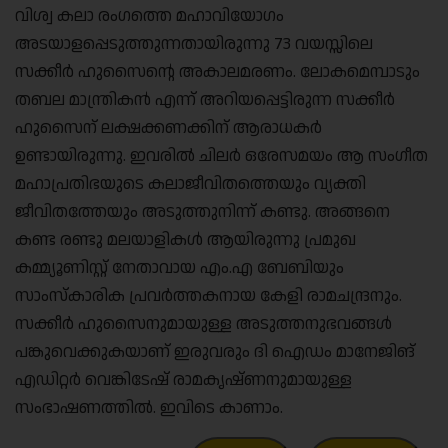
വിശ്വ കലാ രംഗത്തെ മഹാവിയോഗം
അടയാളപ്പെടുത്തുന്നതായിരുന്നു 73 വയസ്സിലെ
സക്കീർ ഹുസൈന്റെ അകാലമരണം. ലോകമെമ്പാടും
തബല മാന്ത്രികൻ എന്ന് അറിയപ്പെട്ടിരുന്ന സക്കീർ
ഹുസൈന് ലക്ഷക്കണക്കിന് ആരാധകർ
ഉണ്ടായിരുന്നു. ഇവരിൽ ചിലർ ഒരേസമയം ആ സംഗീത
മഹാപ്രതിഭയുടെ കലാജീവിതത്തെയും വ്യക്തി
ജീവിതത്തേയും അടുത്തുനിന്ന് കണ്ടു. അങ്ങനെ
കണ്ട രണ്ടു മലയാളികൾ ആയിരുന്നു പ്രമുഖ
കമ്മ്യൂണിസ്റ്റ് നേതാവായ എം.എ ബേബിയും
സാംസ്കാരിക പ്രവർത്തകനായ കേളി രാമചന്ദ്രനും.
സക്കീർ ഹുസൈനുമായുള്ള അടുത്തനുഭവങ്ങൾ
പങ്കുവെക്കുകയാണ് ഇരുവരും ദി ഐഡം മാനേജിങ്
എഡിറ്റർ വെങ്കിടേഷ് രാമകൃഷ്ണനുമായുള്ള
സംഭാഷണത്തിൽ. ഇവിടെ കാണാം.