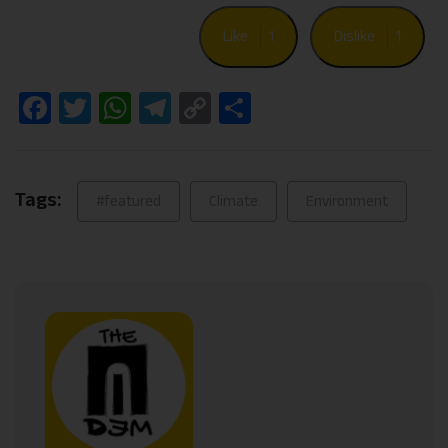
Like
1
Dislike
1
Facebook
Twitter
WhatsApp
Telegram
Copy
Share
Link
Tags:
#featured
Climate
Environment