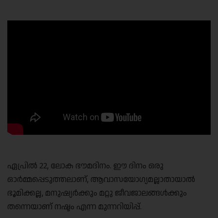
Link
ഏപ്രിൽ 22, ലോക ഭൗമദിനം. ഈ ദിനം ഒരു
ഓർമ്മപ്പെടുത്തലാണ്, ആവാസയോഗ്യമല്ലാതായാൽ
ഭൂമിക്കല്ല, മനുഷ്യർക്കും മറ്റു ജീവജാലങ്ങൾക്കും
തന്നെയാണ് നഷ്ടം എന്ന മുന്നറിയിപ്പ്.