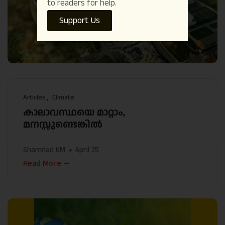
to readers for help.
Support Us
Articles
Climate
കാലാവസ്ഥയെ മാറ്റാം,
മനസ്സുണ്ടെങ്കിൽ
Shamnad KM
April 25
Read More