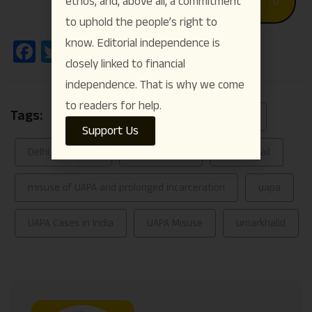
ethos, and, above all, a commitment
Like
4
Dislike
0
to uphold the people’s right to
know. Editorial independence is
Facebook
Twitter
WhatsApp
Telegram
Copy
Share
closely linked to financial
Link
independence. That is why we come
to readers for help.
Tags:
#featured
CAA
CAA protests
Support Us
Delhi High Court
humanrights
interimbail
misuse of UAPA and prolonged incarceration
uapa
UAPA Cases in India
UAPA Misuse
umarkhalid