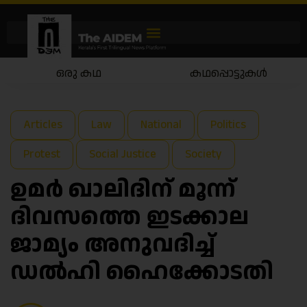
ഒരു കഥ
കഥപ്പൊട്ടുകൾ
Articles
Law
National
Politics
Protest
Social Justice
Society
ഉമർ ഖാലിദിന് മൂന്ന്
ദിവസത്തെ ഇടക്കാല
ജാമ്യം അനുവദിച്ച്
ഡൽഹി ഹൈക്കോടതി