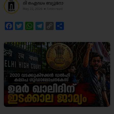
ദി ഐഡം ബ്യൂറോ
May 22, 2026
1 min read
Facebook
Twitter
WhatsApp
Telegram
Copy
Share
Link