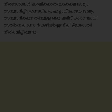
നിർദ്ദേശങ്ങൾ ലംഘിക്കാതെ ഇടക്കാല ജാമ്യം
അനുവദിച്ചിട്ടുണ്ടെങ്കിലും, എല്ലായ്പ്പോഴും ജാമ്യം
അനുവദിക്കുന്നതിനുള്ള ഒരു പതിവ് കാരണമായി
അതിനെ കാണാൻ കഴിയില്ലെന്ന് കീഴ്ക്കോടതി
നിരീക്ഷിച്ചിരുന്നു.