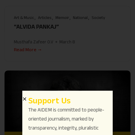
Art & Music
Articles
Memoir
National
Society
“ALVIDA PANKAJ”
Musthafa Zafeer O.V
March 8
Read More
Support Us
The AIDEM is committed to people-
oriented journalism, marked by
transparency, integrity, pluralistic