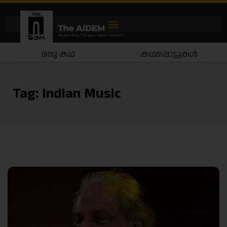
ഒരു കഥ
കഥപ്പൊട്ടുകൾ
Tag:
Indian Music