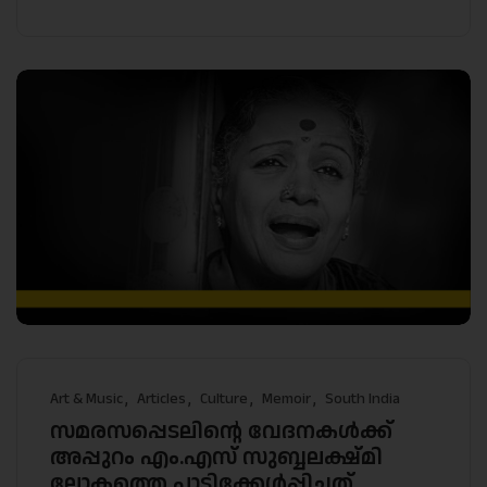
Art & Music
Articles
Culture
Memoir
South India
സമരസപ്പെടലിന്റെ വേദനകൾക്ക്
അപ്പുറം എം.എസ് സുബ്ബലക്ഷ്മി
ലോകത്തെ പാടിക്കേൾപ്പിച്ചത്