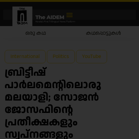
ഒരു കഥ
കഥപ്പൊട്ടുകൾ
International
Politics
YouTube
ബ്രിട്ടീഷ്
പാർലമെന്റിലൊരു
മലയാളി; സോജൻ
ജോസഫിന്റെ
പ്രതീക്ഷകളും
സ്വപ്നങ്ങളും