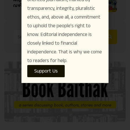
വഴിവിട്ട യാത്രകൾ
transparency, integrity, pluralistic
ethos, and, above all, a commitment
to uphold the people’s right to
know. Editorial independence is
closely linked to financial
independence. That is why we come
to readers for help.
Support Us