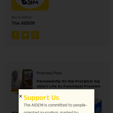
About Author
The AIDEM
Previous Post
Permanently On the Precipice: Suj
atha’s Life As Panchayat Presiden
t And After
Support Us
Next Post
The AIDEM is committed to people-
oriented journalism, marked by
രാഷ്ട്രീയ പത്രപ്രവർത്തനത്തിലെ