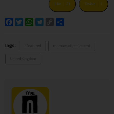
Like
21
Dislike
1
Facebook
Twitter
WhatsApp
Telegram
Copy
Share
Link
Tags:
#featured
member of parliament
United Kingdom