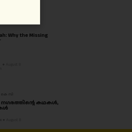
August 8
al
p
ah: Why the Missing
r
August 8
h
 കെ സി
 നഗരത്തിന്റെ കഥകൾ,
ചകൾ
w
August 8