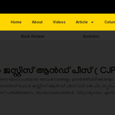
Home
About
Videos
Article
Colu
Book Review
Business
സ്റ്റിസ് ആൻഡ് പീസ് ( CJP
വും ഭരണഘടനാപരമായ അവകാശങ്ങളും ഉയർത്തിപ്പിടിക്കുകയും സ
്റിസൺസ് ഫോർ ജസ്റ്റിസ് ആൻഡ് പീസ് (സി ജെ പി). ന്യ
സ്റ്റിസ് പരിഷ്‌കരണം, ബാലാവകാശങ്ങൾ, വിദ്യാഭ്യാസം എന