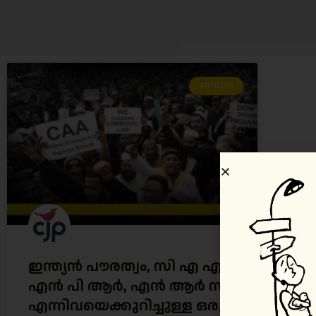
ARTICLES
ഇന്ത്യൻ പൗരത്വം, സി എ എ,
എൻ പി ആർ, എൻ ആർ സി
എന്നിവയെക്കുറിച്ചുള്ള ഒരു