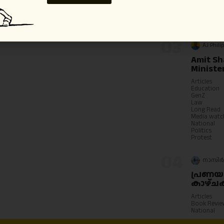
Articles
Economy
Internation
Politics
03
AJ Phili
Amit Sh
Ministe
Articles
Education
GenZ
Law
Long Read
Media watc
National
Politics
Protest
04
നാസിർ
പ്രണയ
കാഴ്
Articles
Book Revie
National