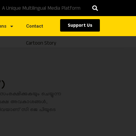
A Unique Multilingual Media Platform
Support Us
mns
Contact
Cartoon Story
Caste
)
ംരക്ഷിക്കുകയും ചെയ്യുന്ന
ൂനപക്ഷ അവകാശങ്ങൾ,
്നിവയാണ് സി ജെ പിയുടെ