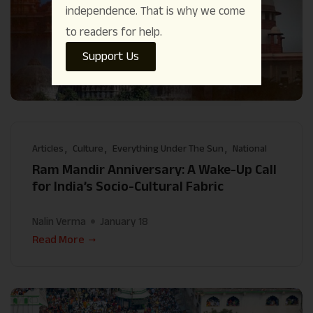
independence. That is why we come
to readers for help.
Support Us
Articles
Culture
Everything Under The Sun
National
Ram Mandir Anniversary: A Wake-Up Call
for India’s Socio-Cultural Fabric
Nalin Verma
January 18
Read More