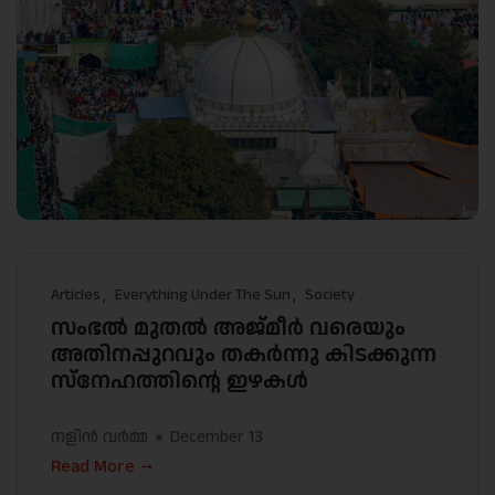
Articles
Everything Under The Sun
Society
സംഭൽ മുതൽ അജ്മീർ വരെയും
അതിനപ്പുറവും തകർന്നു കിടക്കുന്ന
സ്നേഹത്തിന്റെ ഇഴകൾ
നളിൻ വർമ്മ
December 13
Read More