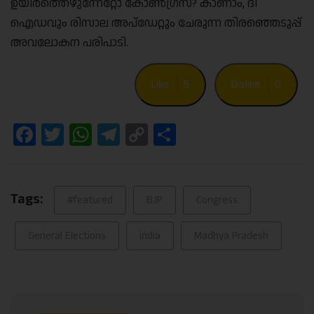
ഉയിർത്തെഴുന്നേറ്റോ കോൺഗ്രസ്? കാണാം, ദി
ഐഡവും രിസാല അപ്‌ഡേറ്റും ചേരുന്ന തിരഞ്ഞെടുപ്പ്
അവലോകന പരിപാടി.
Like
5
Dislike
0
Facebook
Twitter
WhatsApp
Telegram
Copy
Share
Link
Tags:
#featured
BJP
Congress
General Elections
india
Madhya Pradesh