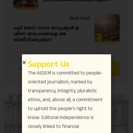
Next Post
ചൂട് തേടി നടന്ന മനുഷ്യൻ ഉ
ഷ്ണ തരംഗങ്ങളെ അ
തിജീവിക്കുമോ?
Support Us
The AIDEM is committed to people-
oriented journalism, marked by
transparency, integrity, pluralistic
ethos, and, above all, a commitment
to uphold the people’s right to
know. Editorial independence is
closely linked to financial