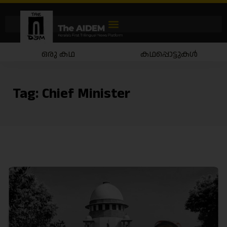
ഒരു കഥ
കഥപ്പൊട്ടുകൾ
Tag:
Chief Minister