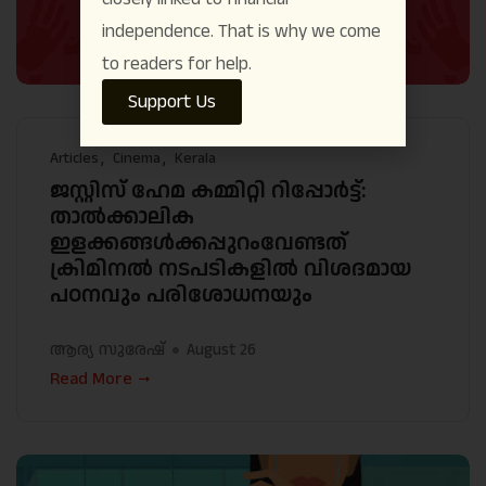
independence. That is why we come
to readers for help.
Support Us
Articles
Cinema
Kerala
ജസ്റ്റിസ് ഹേമ കമ്മിറ്റി റിപ്പോർട്ട്:
താൽക്കാലിക
ഇളക്കങ്ങൾക്കപ്പുറംവേണ്ടത്
ക്രിമിനൽ നടപടികളിൽ വിശദമായ
പഠനവും പരിശോധനയും
ആര്യ സുരേഷ്
August 26
Read More