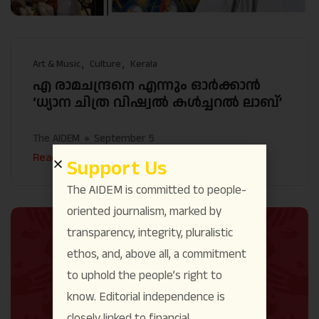
Art & Music
Culture
Kerala
എ രാമചന്ദ്രനെ എന്നും ഓർക്കാൻ
‘ധ്യാന ചിത്ര വിഷ്വൽ കൾച്ചറൽ ലാബ്’
The AIDEM
September 5
Read More
Support Us
The AIDEM is committed to people-
oriented journalism, marked by
transparency, integrity, pluralistic
ethos, and, above all, a commitment
to uphold the people’s right to
know. Editorial independence is
closely linked to financial