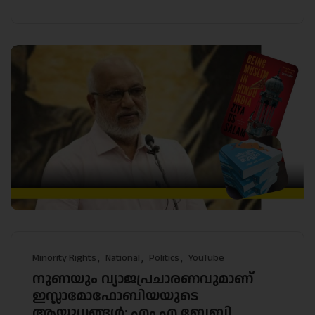
Minority Rights
National
Politics
YouTube
നുണയും വ്യാജപ്രചാരണവുമാണ്
ഇസ്ലാമോഫോബിയയുടെ
ആയുധങ്ങൾ: എം.എ ബേബി