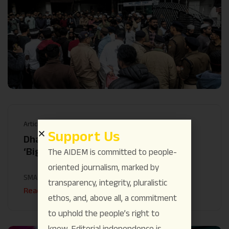
Articles
Minority Rights
National
Politics
Support Us
Dhami Flags ‘Anti-Muslim’ Actions as
‘Big Achievements’ of 3 Years’ Rule
The AIDEM is committed to people-
oriented journalism, marked by
SMA Kazmi
March 27
transparency, integrity, pluralistic
Read More
ethos, and, above all, a commitment
to uphold the people’s right to
know. Editorial independence is