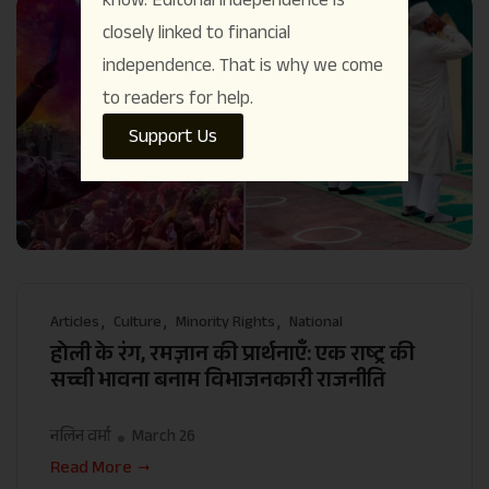
closely linked to financial
independence. That is why we come
to readers for help.
Support Us
Articles
Culture
Minority Rights
National
होली के रंग, रमज़ान की प्रार्थनाएँ: एक राष्ट्र की
सच्ची भावना बनाम विभाजनकारी राजनीति
नलिन वर्मा
March 26
Read More