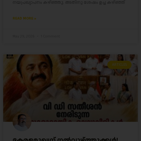
നയപ്രഖ്യാപനം കഴിഞ്ഞു. അതിനു ശേഷം ഉച്ച കഴിഞ്ഞ്
READ MORE »
May 29, 2026
1 Comment
ARTICLES
കേരളമുഖ്യന് നൽവാഴ്ത്തുക്കൾ!