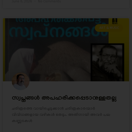
June 6, 2026
No Comments
ART & MUSIC
സ്വപ്നങ്ങൾ അപഹരിക്കപ്പെടാനുള്ളതല്ല
ചരിത്രത്തെ വായിച്ചെടുക്കാൻ ചരിത്രകാരന്മാർ
വിവിധങ്ങളായ വഴികൾ തേടും. അതിനായി അവർ പല
കണ്ണടകൾ