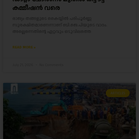
കമ്മീഷൻ വരെ
രാജ്യം തങ്ങളുടെ കൈയ്യിൽ പരിപൂർണ്ണ
സുരക്ഷിതമാണെന്നാണ് ബി.ജെ.പിയുടെ വാദം.
അല്ലെന്നെതിന്റെ ഏറ്റവും ഒടുവിലത്തെ
READ MORE »
July 21, 2026
No Comments
ARTICLES