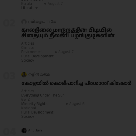
Kerala
August 7
Literature
02
ரவிக்குமார் கே
காலநிலை மாற்றத்தின் பிடியில்
சிதையும் நீலகிரி பழங்குடிகளின்
Articles
Climate
Environment
August 7
Rural Development
Society
03
നളിൻ വർമ്മ
കോട്ടയിൽ കൊടിപാറിച്ച പ്രശാന്ത് കിഷോർ
Articles
Everything Under The Sun
GenZ
Minority Rights
August 6
National
Rural Development
Society
04
Anu Jain