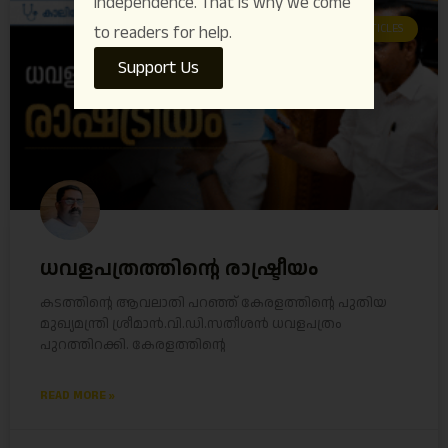
independence. That is why we come
ARTICLES
to readers for help.
Support Us
ധവളപത്രത്തിന്റെ രാഷ്ട്രീയം
കടത്തിന്റെ ആവലാതി പറഞ്ഞ് കേരളത്തിന്റെ പുതിയ
മുഖ്യമന്ത്രി ശ്രീമാൻ.വി.ഡി.സതീശൻ ധവളപത്രം
പുറത്തിറക്കി. കേരളത്തിന്റെ
READ MORE »