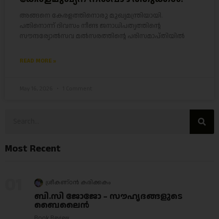
അങ്ങനെ കേരളത്തിനൊരു മുഖ്യമന്ത്രിയായി.
പതിനൊന്ന് ദിവസം നീണ്ട ജനാധിപത്യത്തിന്റെ
സൗന്ദര്യോൽസവ മൽസരത്തിന്റെ പരിസമാപ്തിയിൽ
READ MORE »
May 16, 2026
1 Comment
Most Recent
01
ശ്രീകണ്ഠൻ കരിക്കകം
ബി.സി ജോജോ – സൗഹൃദങ്ങളുടെ
ബൈലൈൻ
Book Review