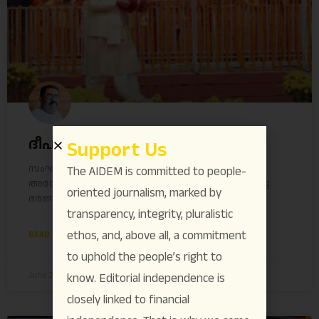
ദീപസ്തംഭം മഹാശ്ചര്യം!
Support Us
സംഘപരിവാരത്തിന് അധികാരത്തിലെത്താൻ
The AIDEM is committed to people-
അയോദ്ധ്യയും രാമനും ഒക്കെ അനിവാര്യമായിരുന്നു.
oriented journalism, marked by
ഭരണം ലഭിച്ചു കഴിഞ്ഞ ശേഷം
transparency, integrity, pluralistic
ethos, and, above all, a commitment
READ MORE »
to uphold the people’s right to
June 23, 2026
No Comments
know. Editorial independence is
closely linked to financial