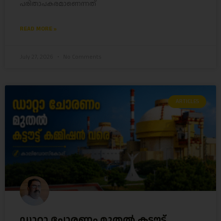
പരിതാപകരമാണെന്നത്
READ MORE »
July 27, 2026
No Comments
ARTICLES
ഡാറ്റാ ചോരണം മുതൽ കട്ടൗട്ട്